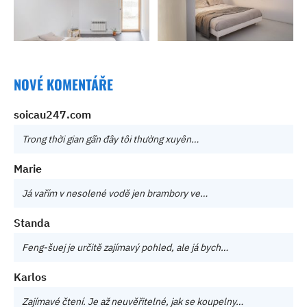
NOVÉ KOMENTÁŘE
soicau247.com
Trong thời gian gần đây tôi thường xuyên…
Marie
Já vařím v nesolené vodě jen brambory ve…
Standa
Feng-šuej je určitě zajímavý pohled, ale já bych…
Karlos
Zajímavé čtení. Je až neuvěřitelné, jak se koupelny…