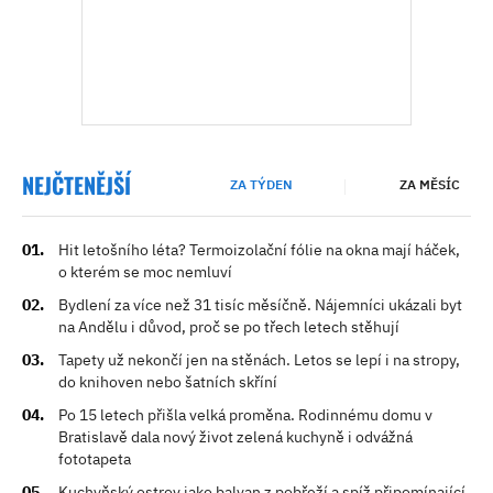
NEJČTENĚJŠÍ
ZA TÝDEN
ZA MĚSÍC
Hit letošního léta? Termoizolační fólie na okna mají háček,
o kterém se moc nemluví
Bydlení za více než 31 tisíc měsíčně. Nájemníci ukázali byt
na Andělu i důvod, proč se po třech letech stěhují
Tapety už nekončí jen na stěnách. Letos se lepí i na stropy,
do knihoven nebo šatních skříní
Po 15 letech přišla velká proměna. Rodinnému domu v
Bratislavě dala nový život zelená kuchyně i odvážná
fototapeta
Kuchyňský ostrov jako balvan z pobřeží a spíž připomínající