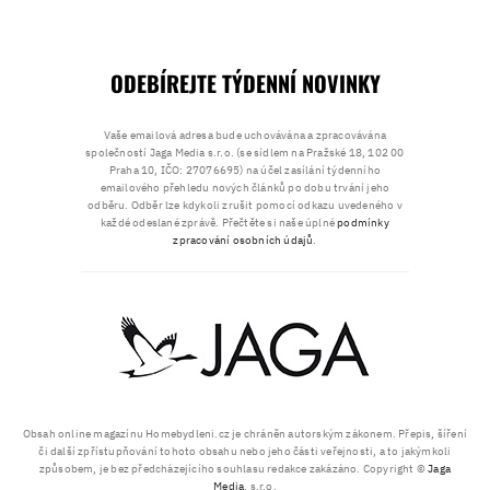
ODEBÍREJTE TÝDENNÍ NOVINKY
Vaše emailová adresa bude uchovávána a zpracovávána
společností Jaga Media s.r.o. (se sídlem na Pražské 18, 102 00
Praha 10, IČO: 27076695) na účel zasílání týdenního
emailového přehledu nových článků po dobu trvání jeho
odběru. Odběr lze kdykoli zrušit pomocí odkazu uvedeného v
každé odeslané zprávě. Přečtěte si naše úplné
podmínky
zpracování osobních údajů
.
Obsah online magazínu Homebydleni.cz je chráněn autorským zákonem. Přepis, šíření
či další zpřístupňování tohoto obsahu nebo jeho části veřejnosti, a to jakýmkoli
způsobem, je bez předcházejícího souhlasu redakce zakázáno. Copyright ©
Jaga
Media
, s.r.o.