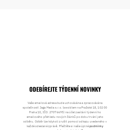
ODEBÍREJTE TÝDENNÍ NOVINKY
Vaše emailová adresa bude uchovávána a zpracovávána
společností Jaga Media s.r.o. (se sídlem na Pražské 18, 102 00
Praha 10, IČO: 27076695) na účel zasílání týdenního
emailového přehledu nových článků po dobu trvání jeho
odběru. Odběr lze kdykoli zrušit pomocí odkazu uvedeného v
každé odeslané zprávě. Přečtěte si naše úplné
podmínky