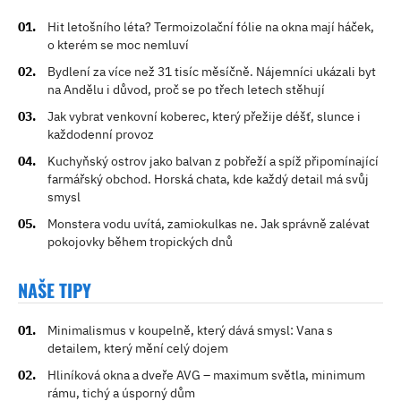
Hit letošního léta? Termoizolační fólie na okna mají háček,
o kterém se moc nemluví
Bydlení za více než 31 tisíc měsíčně. Nájemníci ukázali byt
na Andělu i důvod, proč se po třech letech stěhují
Jak vybrat venkovní koberec, který přežije déšť, slunce i
každodenní provoz
Kuchyňský ostrov jako balvan z pobřeží a spíž připomínající
farmářský obchod. Horská chata, kde každý detail má svůj
smysl
Monstera vodu uvítá, zamiokulkas ne. Jak správně zalévat
pokojovky během tropických dnů
NAŠE TIPY
Minimalismus v koupelně, který dává smysl: Vana s
detailem, který mění celý dojem
Hliníková okna a dveře AVG – maximum světla, minimum
rámu, tichý a úsporný dům