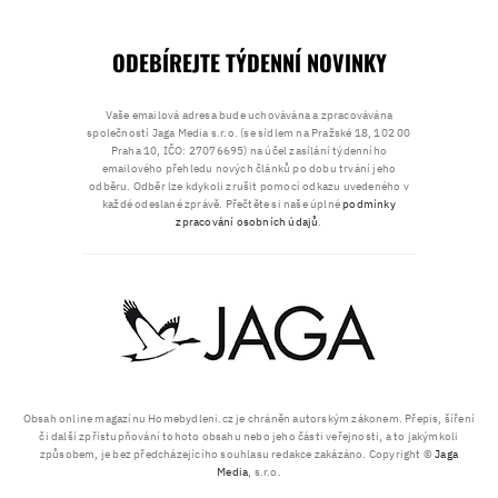
ODEBÍREJTE TÝDENNÍ NOVINKY
Vaše emailová adresa bude uchovávána a zpracovávána
společností Jaga Media s.r.o. (se sídlem na Pražské 18, 102 00
Praha 10, IČO: 27076695) na účel zasílání týdenního
emailového přehledu nových článků po dobu trvání jeho
odběru. Odběr lze kdykoli zrušit pomocí odkazu uvedeného v
každé odeslané zprávě. Přečtěte si naše úplné
podmínky
zpracování osobních údajů
.
Obsah online magazínu Homebydleni.cz je chráněn autorským zákonem. Přepis, šíření
či další zpřístupňování tohoto obsahu nebo jeho části veřejnosti, a to jakýmkoli
způsobem, je bez předcházejícího souhlasu redakce zakázáno. Copyright ©
Jaga
Media
, s.r.o.