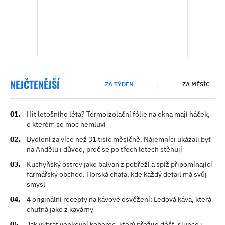
NEJČTENĚJŠÍ
ZA TÝDEN
ZA MĚSÍC
Hit letošního léta? Termoizolační fólie na okna mají háček,
o kterém se moc nemluví
Bydlení za více než 31 tisíc měsíčně. Nájemníci ukázali byt
na Andělu i důvod, proč se po třech letech stěhují
Kuchyňský ostrov jako balvan z pobřeží a spíž připomínající
farmářský obchod. Horská chata, kde každý detail má svůj
smysl
4 originální recepty na kávové osvěžení: Ledová káva, která
chutná jako z kavárny
Jak vybrat venkovní koberec, který přežije déšť, slunce i