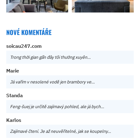
NOVÉ KOMENTÁŘE
soicau247.com
Trong thời gian gần đây tôi thường xuyên…
Marie
Já vařím v nesolené vodě jen brambory ve…
Standa
Feng-šuej je určitě zajímavý pohled, ale já bych…
Karlos
Zajímavé čtení. Je až neuvěřitelné, jak se koupelny…