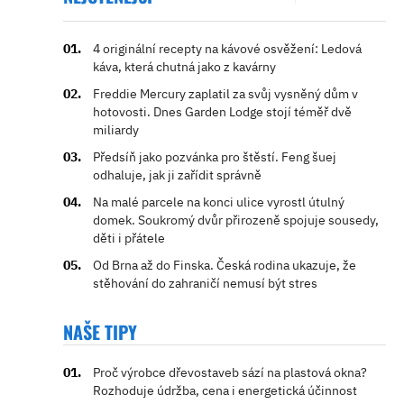
4 originální recepty na kávové osvěžení: Ledová
káva, která chutná jako z kavárny
Freddie Mercury zaplatil za svůj vysněný dům v
hotovosti. Dnes Garden Lodge stojí téměř dvě
miliardy
Předsíň jako pozvánka pro štěstí. Feng šuej
odhaluje, jak ji zařídit správně
Na malé parcele na konci ulice vyrostl útulný
domek. Soukromý dvůr přirozeně spojuje sousedy,
děti i přátele
Od Brna až do Finska. Česká rodina ukazuje, že
stěhování do zahraničí nemusí být stres
NAŠE TIPY
Proč výrobce dřevostaveb sází na plastová okna?
Rozhoduje údržba, cena i energetická účinnost