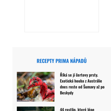
RECEPTY PRIMA NÁPADŮ
Říká se jí čertovy prsty.
Exotická houba z Austrálie
dnes roste od Šumavy až po
Beskydy
44 rostlin, které lépe