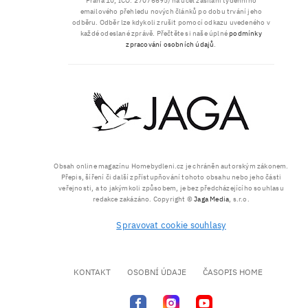
Praha 10, IČO: 27076695) na účel zasílání týdenního
emailového přehledu nových článků po dobu trvání jeho
odběru. Odběr lze kdykoli zrušit pomocí odkazu uvedeného v
každé odeslané zprávě. Přečtěte si naše úplné
podmínky
zpracování osobních údajů
.
Obsah online magazínu Homebydleni.cz je chráněn autorským zákonem.
Přepis, šíření či další zpřístupňování tohoto obsahu nebo jeho části
veřejnosti, a to jakýmkoli způsobem, je bez předcházejícího souhlasu
redakce zakázáno. Copyright ©
Jaga Media
, s.r.o.
Spravovat cookie souhlasy
KONTAKT
OSOBNÍ ÚDAJE
ČASOPIS HOME