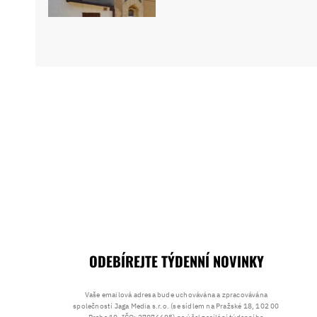
ODEBÍREJTE TÝDENNÍ NOVINKY
Vaše emailová adresa bude uchovávána a zpracovávána
společností Jaga Media s.r.o. (se sídlem na Pražské 18, 102 00