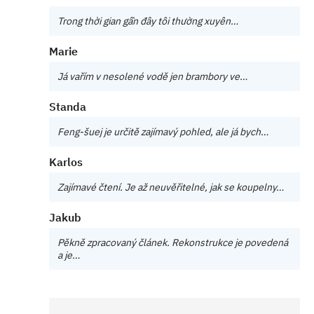
Trong thời gian gần đây tôi thường xuyên…
Marie
Já vařím v nesolené vodě jen brambory ve…
Standa
Feng-šuej je určitě zajímavý pohled, ale já bych…
Karlos
Zajímavé čtení. Je až neuvěřitelné, jak se koupelny…
Jakub
Pěkně zpracovaný článek. Rekonstrukce je povedená
a je…