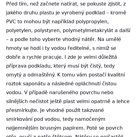
Před tím, než začnete natírat, se pokuste zjistit, z
jakého druhu plastu je vyrobený podklad – kromě
PVC to mohou být například polypropylen,
polyetylen, polystyren, polymetylmetakrylát a další
– a podle toho vyberte vhodný nátěr. Na umělé
hmoty se hodí i ty vodou ředitelné, s nimiž se
dobře a rychle pracuje. I zde je velmi důležitá
příprava podkladu, který musí být čistý, tedy
omytý a odmaštěný. K tomu vám postačí kvalitní
roztok saponátu a následné opláchnutí čistou
vodou. V případě narušeného povrchu nebo
silnějších nečistot ještě plast velmi opatrně a lehce
přesmirkujte. Je vhodné použít takzvané
smirkování pod vodou, tedy namočeným
nejjemnějším brusným papírem. Poté se povrch
otře, osuší a natře štětcem. Nátěry se nejčastěji