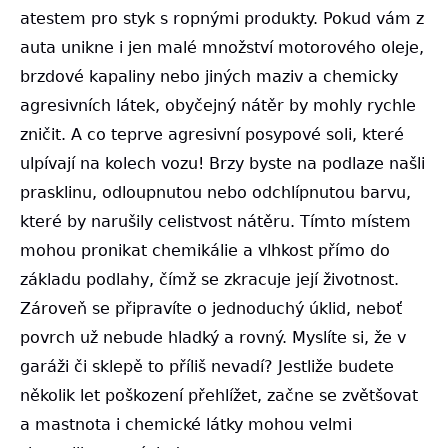
atestem pro styk s ropnými produkty. Pokud vám z
auta unikne i jen malé množství motorového oleje,
brzdové kapaliny nebo jiných maziv a chemicky
agresivních látek, obyčejný nátěr by mohly rychle
zničit. A co teprve agresivní posypové soli, které
ulpívají na kolech vozu! Brzy byste na podlaze našli
prasklinu, odloupnutou nebo odchlípnutou barvu,
které by narušily celistvost nátěru. Tímto místem
mohou pronikat chemikálie a vlhkost přímo do
základu podlahy, čímž se zkracuje její životnost.
Zároveň se připravíte o jednoduchý úklid, neboť
povrch už nebude hladký a rovný. Myslíte si, že v
garáži či sklepě to příliš nevadí? Jestliže budete
několik let poškození přehlížet, začne se zvětšovat
a mastnota i chemické látky mohou velmi