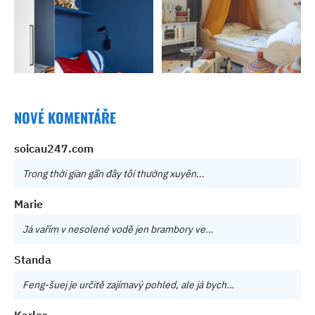
NOVÉ KOMENTÁŘE
soicau247.com
Trong thời gian gần đây tôi thường xuyên…
Marie
Já vařím v nesolené vodě jen brambory ve…
Standa
Feng-šuej je určitě zajímavý pohled, ale já bych…