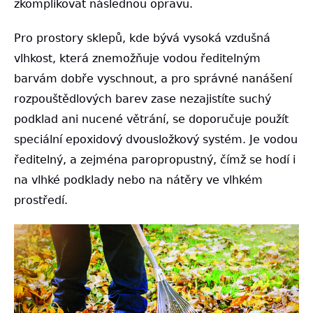
zkomplikovat následnou opravu.
Pro prostory sklepů, kde bývá vysoká vzdušná
vlhkost, která znemožňuje vodou ředitelným
barvám dobře vyschnout, a pro správné nanášení
rozpouštědlových barev zase nezajistíte suchý
podklad ani nucené větrání, se doporučuje použít
speciální epoxidový dvousložkový systém. Je vodou
ředitelný, a zejména paropropustný, čímž se hodí i
na vlhké podklady nebo na nátěry ve vlhkém
prostředí.