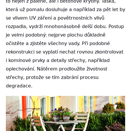
to nejen z pálené, ale i betonové krytiny. Taška,
která už pomalu dosluhuje a například za pět let by
se vlivem UV záření a povětrnostních vlivů
rozpadla, vydrží mnohonásobně delší dobu. Postup
je velmi podobný: nejprve plochu důkladně
očistěte a zjistěte všechny vady. Při podobné
rekonstrukci se vyplatí nechat rovnou zkontrolovat
i komínové prvky a detaily střechy, například
oplechování. Nátěrem prodloužíte životnost
střechy, protože se tím zabrání procesu
degradace.