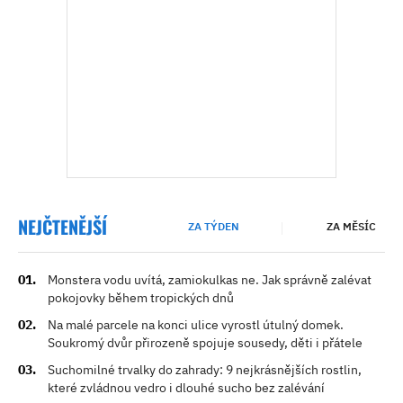
NEJČTENĚJŠÍ
ZA TÝDEN
ZA MĚSÍC
Monstera vodu uvítá, zamiokulkas ne. Jak správně zalévat
pokojovky během tropických dnů
Na malé parcele na konci ulice vyrostl útulný domek.
Soukromý dvůr přirozeně spojuje sousedy, děti i přátele
Suchomilné trvalky do zahrady: 9 nejkrásnějších rostlin,
které zvládnou vedro i dlouhé sucho bez zalévání