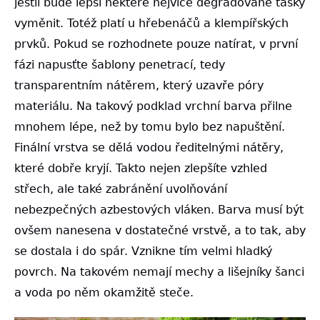
jestli bude lepší některé nejvíce degradované tašky
vyměnit. Totéž platí u hřebenáčů a klempířských
prvků. Pokud se rozhodnete pouze natírat, v první
fázi napusťte šablony penetrací, tedy
transparentním nátěrem, který uzavře póry
materiálu. Na takový podklad vrchní barva přilne
mnohem lépe, než by tomu bylo bez napuštění.
Finální vrstva se dělá vodou ředitelnými nátěry,
které dobře kryjí. Takto nejen zlepšíte vzhled
střech, ale také zabránění uvolňování
nebezpečných azbestových vláken. Barva musí být
ovšem nanesena v dostatečné vrstvě, a to tak, aby
se dostala i do spár. Vznikne tím velmi hladký
povrch. Na takovém nemají mechy a lišejníky šanci
a voda po něm okamžitě steče.