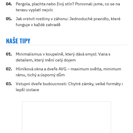
Pergola, plachta nebo živý stín? Porovnali jsme, co se na
terasu vyplatí nejvíc
Jak vrstvit rostliny v záhonu: Jednoduché pravidlo, které
funguje v každé zahradě
NAŠE TIPY
Minimalismus v koupelně, který dává smysl: Vana s
detailem, který mění celý dojem
Hliníková okna a dveře AVG – maximum světla, minimum
rámu, tichý a úsporný dům
Vstupní dveře budoucnosti: Chytré zámky, velké formáty i
lepší izolace