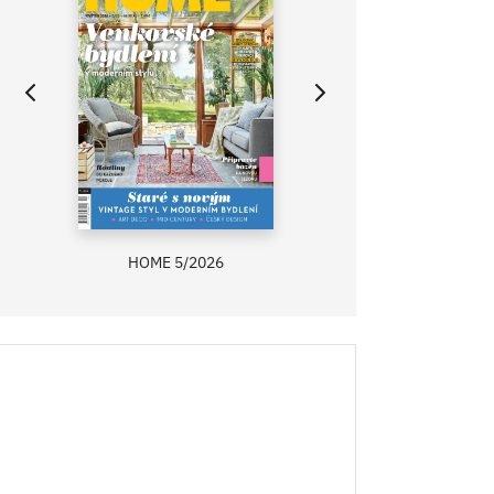
HOME 5/2026
ZAHRADA PRÍMA
RECEPTY PRÍMA
ASB 0