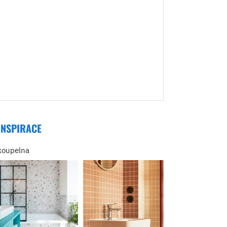
INSPIRACE
koupelna