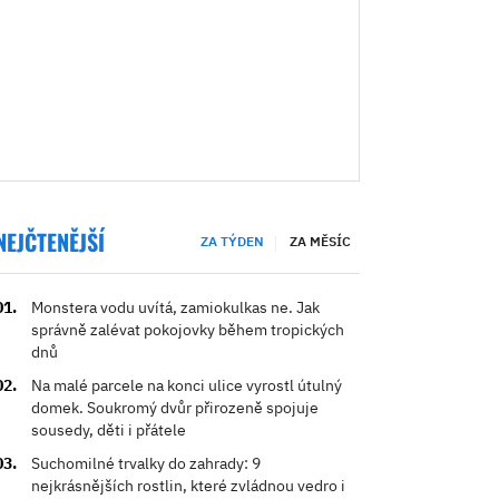
NEJČTENĚJŠÍ
ZA TÝDEN
ZA MĚSÍC
Monstera vodu uvítá, zamiokulkas ne. Jak
správně zalévat pokojovky během tropických
dnů
Na malé parcele na konci ulice vyrostl útulný
domek. Soukromý dvůr přirozeně spojuje
sousedy, děti i přátele
Suchomilné trvalky do zahrady: 9
nejkrásnějších rostlin, které zvládnou vedro i