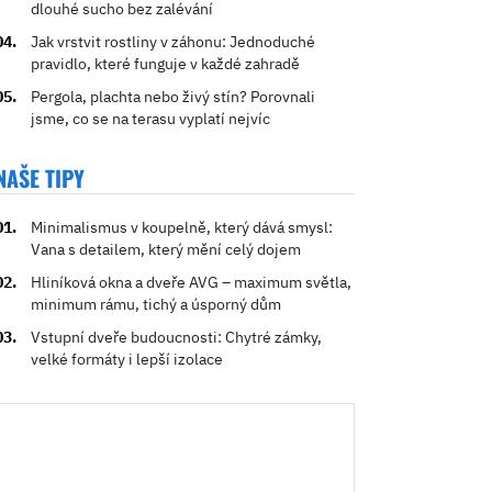
dlouhé sucho bez zalévání
Jak vrstvit rostliny v záhonu: Jednoduché
pravidlo, které funguje v každé zahradě
Pergola, plachta nebo živý stín? Porovnali
jsme, co se na terasu vyplatí nejvíc
NAŠE TIPY
Minimalismus v koupelně, který dává smysl:
Vana s detailem, který mění celý dojem
Hliníková okna a dveře AVG – maximum světla,
minimum rámu, tichý a úsporný dům
Vstupní dveře budoucnosti: Chytré zámky,
velké formáty i lepší izolace