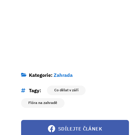
Kategorie:
Zahrada
Tagy:
Co dělat v září
Flóra na zahradě
SDÍLEJTE ČLÁNEK