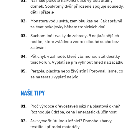
Na malé parcele na konci ulice vyrostl útulný
domek. Soukromý dvůr přirozeně spojuje sousedy,
děti i přátele
Monstera vodu uvítá, zamiokulkas ne. Jak správně
zalévat pokojovky během tropických dnů
Suchomilné trvalky do zahrady: 9 nejkrásnějších
rostlin, které zvládnou vedro i dlouhé sucho bez
zalévání
Pět chyb v zahradě, které vás mohou stát desítky
tisíc korun. Vyplatí se jim vyhnout hned na začátku
Pergola, plachta nebo živý stín? Porovnali jsme, co
se na terasu vyplatí nejvíc
NAŠE TIPY
Proč výrobce dřevostaveb sází na plastová okna?
Rozhoduje údržba, cena i energetická účinnost
Jak vytvořit útulnou ložnici? Pomohou barvy,
textilie i přírodní materiály