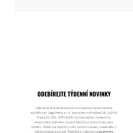
ODEBÍREJTE TÝDENNÍ NOVINKY
Vaše emailová adresa bude uchovávána a zpracovávána
společností Jaga Media s.r.o. (se sídlem na Pražské 18, 102 00
Praha 10, IČO: 27076695) na účel zasílání týdenního
emailového přehledu nových článků po dobu trvání jeho
odběru. Odběr lze kdykoli zrušit pomocí odkazu uvedeného v
každé odeslané zprávě. Přečtěte si naše úplné
podmínky