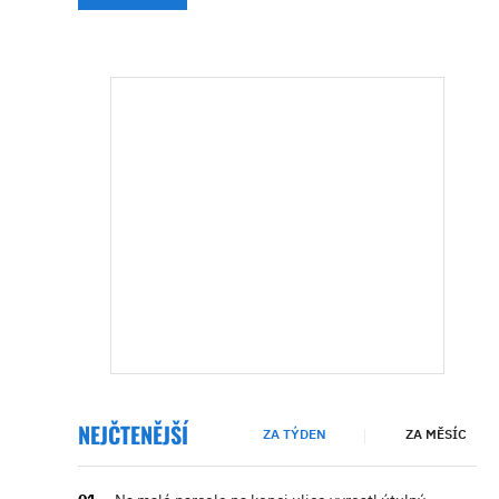
NEJČTENĚJŠÍ
ZA TÝDEN
ZA MĚSÍC