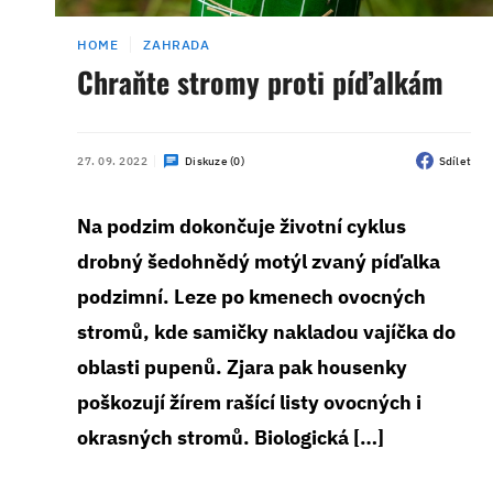
HOME
ZAHRADA
Chraňte stromy proti píďalkám
27. 09. 2022
Diskuze (0)
Sdílet
Na podzim dokončuje životní cyklus
drobný šedohnědý motýl zvaný píďalka
podzimní. Leze po kmenech ovocných
stromů, kde samičky nakladou vajíčka do
oblasti pupenů. Zjara pak housenky
poškozují žírem rašící listy ovocných i
okrasných stromů. Biologická […]