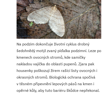
Na podzim dokončuje životní cyklus drobný
šedohnědý motýl zvaný píďalka podzimní. Leze po
kmenech ovocných stromů, kde samičky
nakladou vajíčka do oblasti pupenů. Zjara pak
housenky poškozují žírem rašící listy ovocných i
okrasných stromů. Biologická ochrana spočívá
v těsném připevnění lepových pásů na kmen i
opěrné kůly, aby tuto bariéru škůdce nepřekonal.