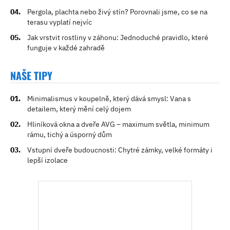
Pergola, plachta nebo živý stín? Porovnali jsme, co se na
terasu vyplatí nejvíc
Jak vrstvit rostliny v záhonu: Jednoduché pravidlo, které
funguje v každé zahradě
NAŠE TIPY
Minimalismus v koupelně, který dává smysl: Vana s
detailem, který mění celý dojem
Hliníková okna a dveře AVG – maximum světla, minimum
rámu, tichý a úsporný dům
Vstupní dveře budoucnosti: Chytré zámky, velké formáty i
lepší izolace