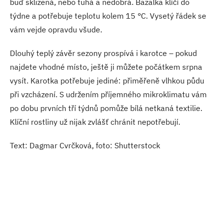
buď sklizená, nebo tuhá a nedobrá. Bazalka klíčí do
týdne a potřebuje teplotu kolem 15 °C. Vysetý řádek se
vám vejde opravdu všude.
Dlouhý teplý závěr sezony prospívá i karotce – pokud
najdete vhodné místo, ještě ji můžete počátkem srpna
vysít. Karotka potřebuje jediné: přiměřeně vlhkou půdu
při vzcházení. S udržením příjemného mikroklimatu vám
po dobu prvních tří týdnů pomůže bílá netkaná textilie.
Klíční rostliny už nijak zvlášť chránit nepotřebují.
Text: Dagmar Cvrčková, foto: Shutterstock