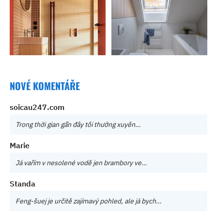
NOVÉ KOMENTÁŘE
soicau247.com
Trong thời gian gần đây tôi thường xuyên…
Marie
Já vařím v nesolené vodě jen brambory ve…
Standa
Feng-šuej je určitě zajímavý pohled, ale já bych…