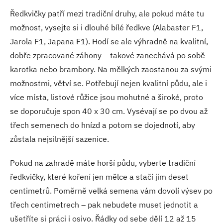
Ředkvičky patří mezi tradiční druhy, ale pokud máte tu
možnost, vysejte si i dlouhé bílé ředkve (Alabaster F1,
Jarola F1, Japana F1). Hodí se ale výhradně na kvalitní,
dobře zpracované záhony – takové zanechává po sobě
karotka nebo brambory. Na mělkých zaostanou za svými
možnostmi, větví se. Potřebují nejen kvalitní půdu, ale i
více místa, listové růžice jsou mohutné a široké, proto
se doporučuje spon 40 x 30 cm. Vysévají se po dvou až
třech semenech do hnízd a potom se dojednotí, aby
zůstala nejsilnější sazenice.
Pokud na zahradě máte horší půdu, vyberte tradiční
ředkvičky, které koření jen mělce a stačí jim deset
centimetrů. Poměrně velká semena vám dovolí výsev po
třech centimetrech – pak nebudete muset jednotit a
ušetříte si práci i osivo. Řádky od sebe dělí 12 až 15