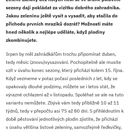
sezony dají pokládat za vizitku dobrého zahradníka.
Jakou zeleninu ještě vysít a vysadit, aby stačila do
příchodu prvních mrazíků dozrát? Možností máte
hned několik a nejlépe uděláte, když plodiny
zkombinujete.
Srpen by měl zahrádkářům trochu připomínat duben,
tedy měsíc (znovu)vysazování. Pochopitelně ale musíte
vzít v úvahu konec sezony, který přichází kolem 15. října.
Když vezmeme v potaz počasí posledních z let, kdy se
opakovaly dlouhé podzimy, můžete se i letos stát, že
výrazné ochlazení až v listopadu. Spoléhat se ale na tuto
variantu nemůžete. Zbývá vám tedy přibližně 10 až 11
týdnů, tedy v přepočtu asi 75 až 80 dní. S přihlédnutím k
době pěstování jednotlivých plodin zjistíte, že přichází
v úvahu většina listové zeleniny, samozřejmě ředkvičky,