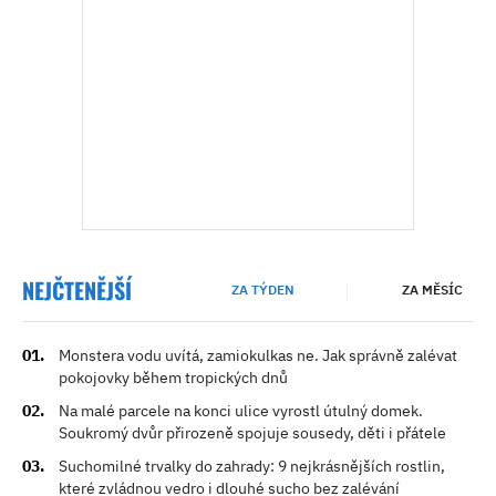
NEJČTENĚJŠÍ
ZA TÝDEN
ZA MĚSÍC
Monstera vodu uvítá, zamiokulkas ne. Jak správně zalévat
pokojovky během tropických dnů
Na malé parcele na konci ulice vyrostl útulný domek.
Soukromý dvůr přirozeně spojuje sousedy, děti i přátele
Suchomilné trvalky do zahrady: 9 nejkrásnějších rostlin,
které zvládnou vedro i dlouhé sucho bez zalévání