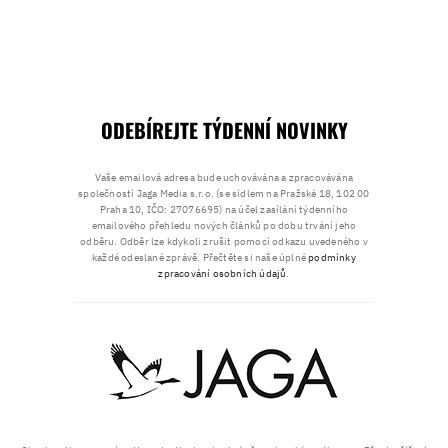
ODEBÍREJTE TÝDENNÍ NOVINKY
Vaše emailová adresa bude uchovávána a zpracovávána
společností Jaga Media s.r.o. (se sídlem na Pražské 18, 102 00
Praha 10, IČO: 27076695) na účel zasílání týdenního
emailového přehledu nových článků po dobu trvání jeho
odběru. Odběr lze kdykoli zrušit pomocí odkazu uvedeného v
každé odeslané zprávě. Přečtěte si naše úplné
podmínky
zpracování osobních údajů
.