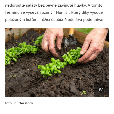
nedorostlé saláty bez pevně zavinuté hlávky. V tomto
termínu se vysévá i ozimý ´Humil´, který díky vysoce
položeným listům i růžici úspěšně odolává podehnívání.
foto Shutterstock