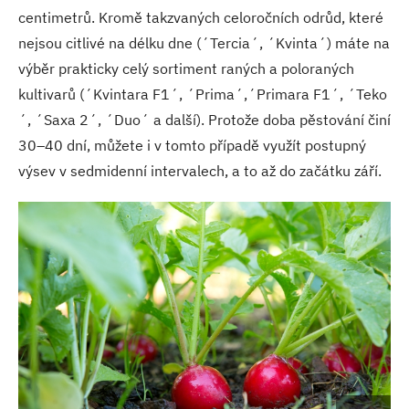
centimetrů. Kromě takzvaných celoročních odrůd, které
nejsou citlivé na délku dne (´Tercia´, ´Kvinta´) máte na
výběr prakticky celý sortiment raných a poloraných
kultivarů (´Kvintara F1´, ´Prima´,´Primara F1´, ´Teko
´, ´Saxa 2´, ´Duo´ a další). Protože doba pěstování činí
30–40 dní, můžete i v tomto případě využít postupný
výsev v sedmidenní intervalech, a to až do začátku září.