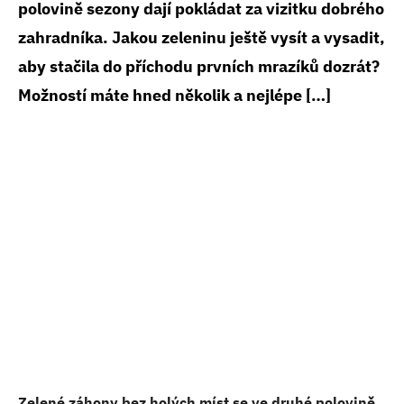
polovině sezony dají pokládat za vizitku dobrého
zahradníka. Jakou zeleninu ještě vysít a vysadit,
aby stačila do příchodu prvních mrazíků dozrát?
Možností máte hned několik a nejlépe […]
Zelené záhony bez holých míst se ve druhé polovině