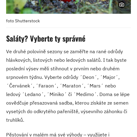
foto Shutterstock
Saláty? Vyberte ty správné
Ve druhé polovině sezony se zaměřte na rané odrůdy
hlávkových, listových nebo ledových salátů. I tak byste
poslední výsev měli stihnout v prvním nebo druhém
srpnovém týdnu. Vyberte odrůdy ´Deon´, ´Major´,
´Červánek´, ´Faraon´, ´Maraton´, ´Mars´ nebo
ledový ´Ledano´, ´Miniko´ či ´Medimo´. Doma se lépe
osvědčuje přesazovaná sadba, kterou získáte ze semen
vysetých do odkrytého pařeniště, výsevního záhonku či
truhlíků.
Pěstování v malém má své výhody – využijete i