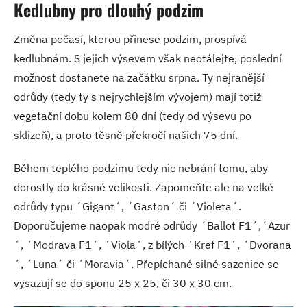
Kedlubny pro dlouhý podzim
Změna počasí, kterou přinese podzim, prospívá
kedlubnám. S jejich výsevem však neotálejte, poslední
možnost dostanete na začátku srpna. Ty nejranější
odrůdy (tedy ty s nejrychlejším vývojem) mají totiž
vegetační dobu kolem 80 dní (tedy od výsevu po
sklizeň), a proto těsně překročí našich 75 dní.
Během teplého podzimu tedy nic nebrání tomu, aby
dorostly do krásné velikosti. Zapomeňte ale na velké
odrůdy typu ´Gigant´, ´Gaston´ či ´Violeta´.
Doporučujeme naopak modré odrůdy ´Ballot F1´,´Azur
´, ´Modrava F1´, ´Viola´, z bílých ´Kref F1´, ´Dvorana
´, ´Luna´ či ´Moravia´. Přepíchané silné sazenice se
vysazují se do sponu 25 x 25, či 30 x 30 cm.