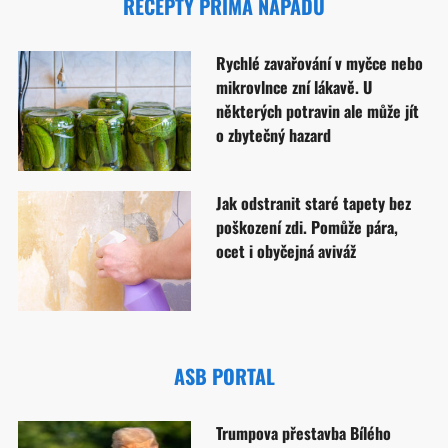
RECEPTY PRIMA NÁPADŮ
Rychlé zavařování v myčce nebo
mikrovlnce zní lákavě. U
některých potravin ale může jít
o zbytečný hazard
Jak odstranit staré tapety bez
poškození zdi. Pomůže pára,
ocet i obyčejná aviváž
ASB PORTAL
Trumpova přestavba Bílého