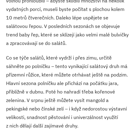
volnou prohloubili – abyste sklidili množství na několik
vydatných porcí, museli byste počítat s plochou kolem
10 metrů čtverečních. Daleko lépe uspějete se
salátovou řepou. V posledních sezonách se objevuje
trend baby řep, které se sklízejí jako velmi malé bulvičky
a zpracovávají se do salátů.
Co se týče salátů, které vydrží i přes zimu, určitě
sáhněte po polníčku – tento vynikající salátový druh má
přízemní růžice, které můžete otrhávat ještě na podzim.
Hlavní sezona polníčku ale přichází na počátku jara,
přibližně v dubnu. Poté ho nahradí třeba kořenové
zelenina. V srpnu ještě můžete vysít mangold a
pekingské nebo čínské zelí – i když nedorostou výstavní
velikosti, snadnost pěstování i univerzálnost využití
z nich dělají další zajímavé druhy.