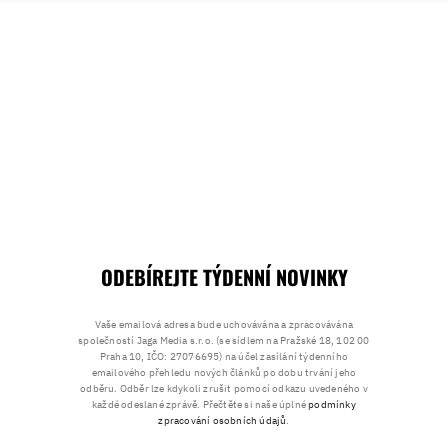
ODEBÍREJTE TÝDENNÍ NOVINKY
Vaše emailová adresa bude uchovávána a zpracovávána
společností Jaga Media s.r.o. (se sídlem na Pražské 18, 102 00
Praha 10, IČO: 27076695) na účel zasílání týdenního
emailového přehledu nových článků po dobu trvání jeho
odběru. Odběr lze kdykoli zrušit pomocí odkazu uvedeného v
každé odeslané zprávě. Přečtěte si naše úplné
podmínky
zpracování osobních údajů
.