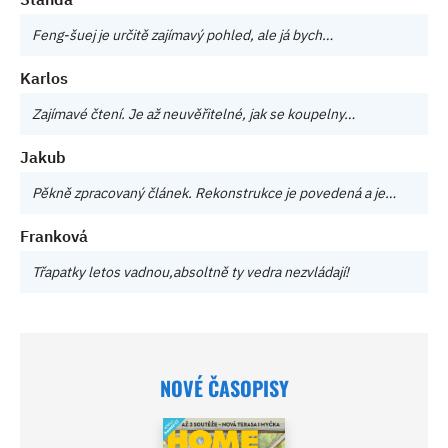
Feng-šuej je určitě zajímavý pohled, ale já bych…
Karlos
Zajímavé čtení. Je až neuvěřitelné, jak se koupelny…
Jakub
Pěkně zpracovaný článek. Rekonstrukce je povedená a je…
Franková
Třapatky letos vadnou,absoltně ty vedra nezvládají!
NOVÉ ČASOPISY