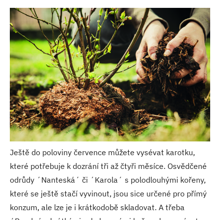
Ještě do poloviny července můžete vysévat karotku,
které potřebuje k dozrání tři až čtyři měsíce. Osvědčené
odrůdy ´Nanteská´ či ´Karola´ s polodlouhými kořeny,
které se ještě stačí vyvinout, jsou sice určené pro přímý
konzum, ale lze je i krátkodobě skladovat. A třeba