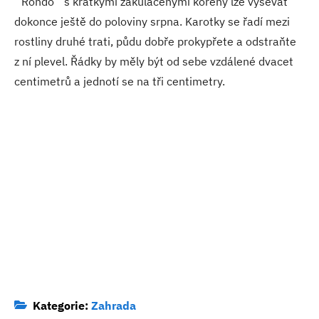
´Rondo´ s krátkými zakulacenými kořeny lze vysévat
dokonce ještě do poloviny srpna. Karotky se řadí mezi
rostliny druhé trati, půdu dobře prokypřete a odstraňte
z ní plevel. Řádky by měly být od sebe vzdálené dvacet
centimetrů a jednotí se na tři centimetry.
Kategorie:
Zahrada