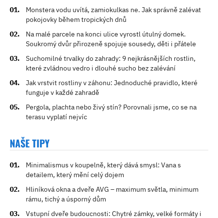
Monstera vodu uvítá, zamiokulkas ne. Jak správně zalévat
pokojovky během tropických dnů
Na malé parcele na konci ulice vyrostl útulný domek.
Soukromý dvůr přirozeně spojuje sousedy, děti i přátele
Suchomilné trvalky do zahrady: 9 nejkrásnějších rostlin,
které zvládnou vedro i dlouhé sucho bez zalévání
Jak vrstvit rostliny v záhonu: Jednoduché pravidlo, které
funguje v každé zahradě
Pergola, plachta nebo živý stín? Porovnali jsme, co se na
terasu vyplatí nejvíc
NAŠE TIPY
Minimalismus v koupelně, který dává smysl: Vana s
detailem, který mění celý dojem
Hliníková okna a dveře AVG – maximum světla, minimum
rámu, tichý a úsporný dům
Vstupní dveře budoucnosti: Chytré zámky, velké formáty i