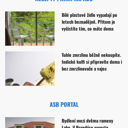
Bílé plastové židle vypadají po
letech beznadějně. Přitom je
vyčistíte tím, co máte doma
Tuhle zmrzlinu běžně nekoupíte.
Indické kulfi si připravíte doma i
bez zmrzlinovače a vajec
ASB PORTAL
Bydlení mezi dvěma rameny
Labe. V Brandýse vyroste