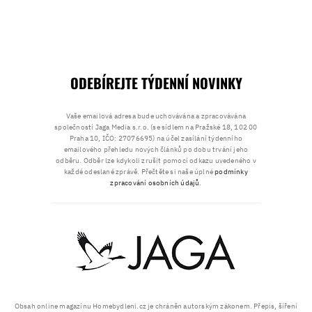
ODEBÍREJTE TÝDENNÍ NOVINKY
Vaše emailová adresa bude uchovávána a zpracovávána
společností Jaga Media s.r.o. (se sídlem na Pražské 18, 102 00
Praha 10, IČO: 27076695) na účel zasílání týdenního
emailového přehledu nových článků po dobu trvání jeho
odběru. Odběr lze kdykoli zrušit pomocí odkazu uvedeného v
každé odeslané zprávě. Přečtěte si naše úplné
podmínky
zpracování osobních údajů
.
Obsah online magazínu Homebydleni.cz je chráněn autorským zákonem. Přepis, šíření