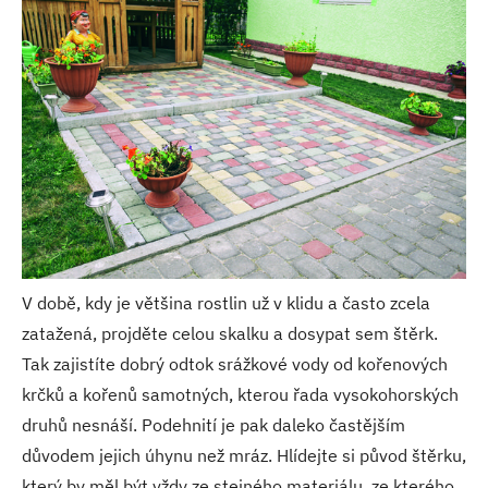
V době, kdy je většina rostlin už v klidu a často zcela
zatažená, projděte celou skalku a dosypat sem štěrk.
Tak zajistíte dobrý odtok srážkové vody od kořenových
krčků a kořenů samotných, kterou řada vysokohorských
druhů nesnáší. Podehnití je pak daleko častějším
důvodem jejich úhynu než mráz. Hlídejte si původ štěrku,
který by měl být vždy ze stejného materiálu, ze kterého