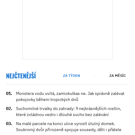
NEJČTENĚJŠÍ
ZA TÝDEN
ZA MĚSÍC
Monstera vodu uvítá, zamiokulkas ne. Jak správně zalévat
pokojovky během tropických dnů
Suchomilné trvalky do zahrady: 9 nejkrásnějších rostlin,
které zvládnou vedro i dlouhé sucho bez zalévání
Na malé parcele na konci ulice vyrostl útulný domek.
Soukromý dvůr přirozeně spojuje sousedy, děti i přátele