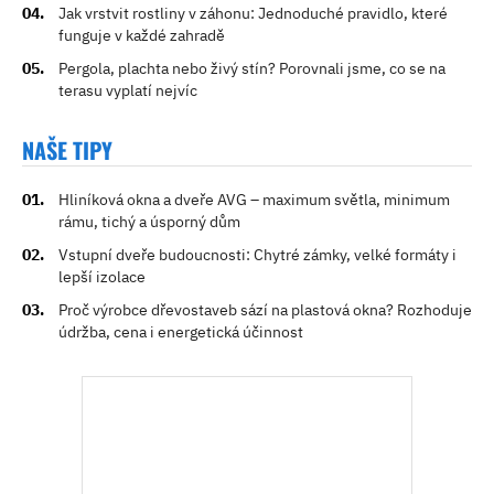
Jak vrstvit rostliny v záhonu: Jednoduché pravidlo, které
funguje v každé zahradě
Pergola, plachta nebo živý stín? Porovnali jsme, co se na
terasu vyplatí nejvíc
NAŠE TIPY
Hliníková okna a dveře AVG – maximum světla, minimum
rámu, tichý a úsporný dům
Vstupní dveře budoucnosti: Chytré zámky, velké formáty i
lepší izolace
Proč výrobce dřevostaveb sází na plastová okna? Rozhoduje
údržba, cena i energetická účinnost