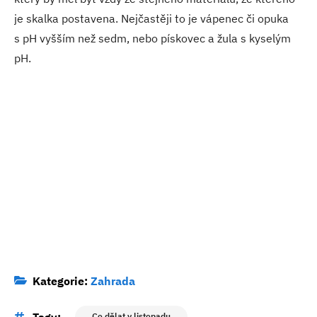
je skalka postavena. Nejčastěji to je vápenec či opuka
s pH vyšším než sedm, nebo pískovec a žula s kyselým
pH.
Kategorie:
Zahrada
Tagy:
Co dělat v listopadu