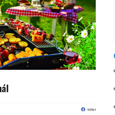
nál
Sdílet