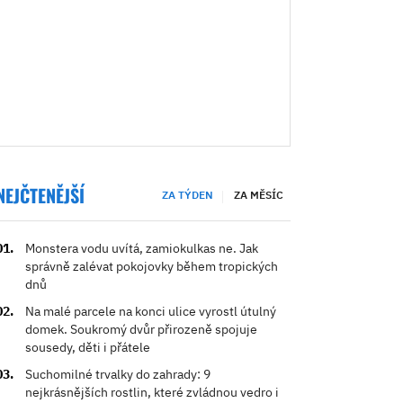
NEJČTENĚJŠÍ
ZA TÝDEN
ZA MĚSÍC
Monstera vodu uvítá, zamiokulkas ne. Jak
správně zalévat pokojovky během tropických
dnů
Na malé parcele na konci ulice vyrostl útulný
domek. Soukromý dvůr přirozeně spojuje
sousedy, děti i přátele
Suchomilné trvalky do zahrady: 9
nejkrásnějších rostlin, které zvládnou vedro i