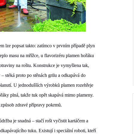
m lze popsat takto: zatímco v prvním případě plyn
teplo masu na mřížce, u flavorizéru plamen hořáku
potraviny na roštu. Konstrukce je vymyšlena tak,
V ZAHRADĚ 2/2026
 – stéká proto po stěnách grilu a odkapává do
planutí. U jednodušších výrobků plamen rozehřeje
hořáky plná, takže tuk opět skapává mimo plameny.
 o způsob zdravé přípravy pokrmů.
 údržba je snadná – stačí rošt vyčistit kartáčem a
kapávajícího tuku. Existují i speciální roboti, kteří