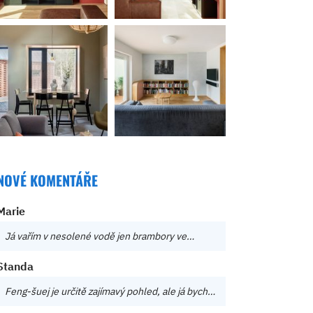
NOVÉ KOMENTÁŘE
Marie
Já vařím v nesolené vodě jen brambory ve…
Standa
Feng-šuej je určitě zajímavý pohled, ale já bych…