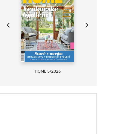
HOME 5/2026
ZAHRADA PRÍMA
RECEPTY PRÍMA
ASB 0