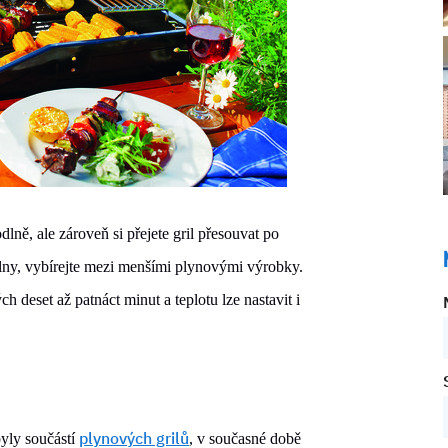
dlně, ale zároveň si přejete gril přesouvat po
ůlny, vybírejte mezi menšími plynovými výrobky.
 deset až patnáct minut a teplotu lze nastavit i
plynových grilů
byly součástí
, v současné době