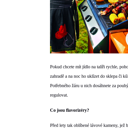
Pokud chcete mít jídlo na talíři rychle, poho
zahradě a na noc ho uklízet do sklepa či k
Potřebného žáru u nich dosáhnete za pouhých
regulovat.
Co jsou flavorizéry?
Před lety tak oblíbené lávové kameny, jež 