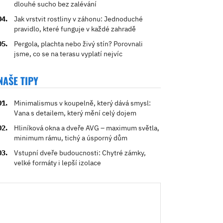
dlouhé sucho bez zalévání
Jak vrstvit rostliny v záhonu: Jednoduché
pravidlo, které funguje v každé zahradě
Pergola, plachta nebo živý stín? Porovnali
jsme, co se na terasu vyplatí nejvíc
NAŠE TIPY
Minimalismus v koupelně, který dává smysl:
Vana s detailem, který mění celý dojem
Hliníková okna a dveře AVG – maximum světla,
minimum rámu, tichý a úsporný dům
Vstupní dveře budoucnosti: Chytré zámky,
velké formáty i lepší izolace