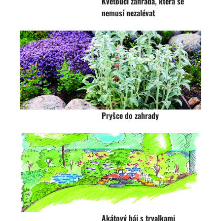
Kvetoucí zahrada, která se
nemusí nezalévat
Pryšce do zahrady
Akátový háj s trvalkami