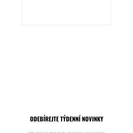
ODEBÍREJTE TÝDENNÍ NOVINKY
Vaše emailová adresa bude uchovávána a zpracovávána