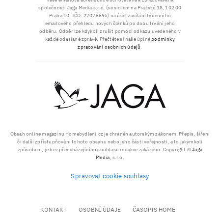
společností Jaga Media s.r.o. (se sídlem na Pražské 18, 102 00
Praha 10, IČO: 27076695) na účel zasílání týdenního
emailového přehledu nových článků po dobu trvání jeho
odběru. Odběr lze kdykoli zrušit pomocí odkazu uvedeného v
každé odeslané zprávě. Přečtěte si naše úplné
podmínky
zpracování osobních údajů
.
Obsah online magazínu Homebydleni.cz je chráněn autorským zákonem. Přepis, šíření
či další zpřístupňování tohoto obsahu nebo jeho části veřejnosti, a to jakýmkoli
způsobem, je bez předcházejícího souhlasu redakce zakázáno. Copyright ©
Jaga
Media
, s.r.o.
Spravovat cookie souhlasy
KONTAKT
OSOBNÍ ÚDAJE
ČASOPIS HOME