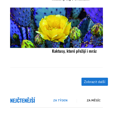
Kaktusy, které přežijí i mráz
Zobrazit další
NEJČTENĚJŠÍ
ZA TÝDEN
ZA MĚSÍC