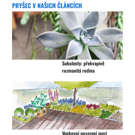
PRYŠEC V NAŠICH ČLÁNCÍCH
Sukulenty: překvapivě
rozmanitá rodina
Venkovní posezení mezi