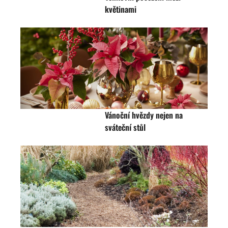
květinami
Vánoční hvězdy nejen na
sváteční stůl