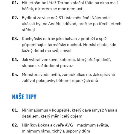
Hit letošního léta? Termoizolační fólie na okna mají
háček, o kterém se moc nemluví
Bydlení za více než 31 tisíc měsíčně. Nájemníci
ukázali byt na Andělu i důvod, proč se po třech letech
stěhují
Kuchyňský ostrov jako balvan z pobřeží a spíž
připomínající farmářský obchod. Horská chata, kde
každý detail má svůj smysl
Jak vybrat venkovní koberec, který přežije déšť,
slunce i každodenní provoz
Monstera vodu uvítá, zamiokulkas ne. Jak správně
zalévat pokojovky během tropických dnů
NAŠE TIPY
Minimalismus v koupelně, který dává smysl: Vana s
detailem, který mění celý dojem
Hliníková okna a dveře AVG – maximum světla,
minimum rámu, tichý a úsporný dům