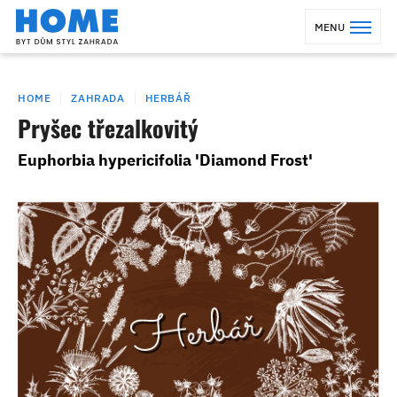
MENU
HOME
ZAHRADA
HERBÁŘ
Pryšec třezalkovitý
Euphorbia hypericifolia 'Diamond Frost'