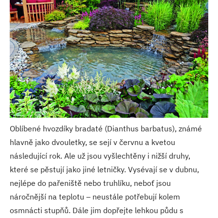
Oblíbené hvozdíky bradaté (Dianthus barbatus), známé
hlavně jako dvouletky, se sejí v červnu a kvetou
následující rok. Ale už jsou vyšlechtěny i nižší druhy,
které se pěstují jako jiné letničky. Vysévají se v dubnu,
nejlépe do pařeniště nebo truhlíku, neboť jsou
náročnější na teplotu – neustále potřebují kolem
osmnácti stupňů. Dále jim dopřejte lehkou půdu s