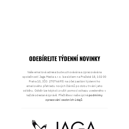
ODEBÍREJTE TÝDENNÍ NOVINKY
Vaše emailová adresa bude uchovávána a zpracovávána
společností Jaga Media s.r.o. (se sídlem na Pražské 18, 102 00
Praha 10, IČO: 27076695) na účel zasílání týdenního
emailového přehledu nových článků po dobu trvání jeho
odběru. Odběr lze kdykoli zrušit pomocí odkazu uvedeného v
každé odeslané zprávě. Přečtěte si naše úplné
podmínky
zpracování osobních údajů
.