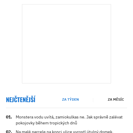
NEJČTENĚJŠÍ
ZA TÝDEN
ZA MĚSÍC
Monstera vodu uvítá, zamiokulkas ne. Jak správně zalévat
pokojovky během tropických dnů
Na malé parcele na konci ulice vyrostl útulný domek.