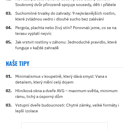
Soukromý dvůr přirozeně spojuje sousedy, děti i přátele
Suchomilné trvalky do zahrady: 9 nejkrásnějších rostlin,
které zvládnou vedro i dlouhé sucho bez zalévání
Pergola, plachta nebo živý stín? Porovnali jsme, co se na
terasu vyplatí nejvíc
Jak vrstvit rostliny v záhonu: Jednoduché pravidlo, které
funguje v každé zahradě
NAŠE TIPY
Minimalismus v koupelně, který dává smysl: Vana s
detailem, který mění celý dojem
Hliníková okna a dveře AVG – maximum světla, minimum
rámu, tichý a úsporný dům
Vstupní dveře budoucnosti: Chytré zámky, velké formáty i
lepší izolace