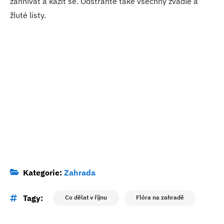
zahnívat a kazit se. Odstraňte také všechny zvadlé a
žluté listy.
Kategorie:
Zahrada
Tagy:
Co dělat v říjnu
Flóra na zahradě