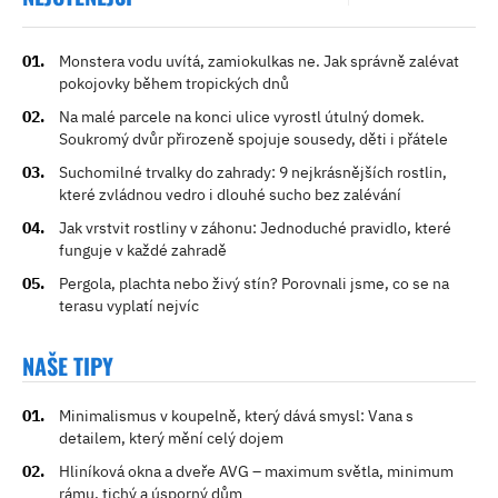
Monstera vodu uvítá, zamiokulkas ne. Jak správně zalévat
pokojovky během tropických dnů
Na malé parcele na konci ulice vyrostl útulný domek.
Soukromý dvůr přirozeně spojuje sousedy, děti i přátele
Suchomilné trvalky do zahrady: 9 nejkrásnějších rostlin,
které zvládnou vedro i dlouhé sucho bez zalévání
Jak vrstvit rostliny v záhonu: Jednoduché pravidlo, které
funguje v každé zahradě
Pergola, plachta nebo živý stín? Porovnali jsme, co se na
terasu vyplatí nejvíc
NAŠE TIPY
Minimalismus v koupelně, který dává smysl: Vana s
detailem, který mění celý dojem
Hliníková okna a dveře AVG – maximum světla, minimum
rámu, tichý a úsporný dům