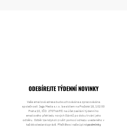
ODEBÍREJTE TÝDENNÍ NOVINKY
Vaše emailová adresa bude uchovávána a zpracovávána
společností Jaga Media s.r.o. (se sídlem na Pražské 18, 102 00
Praha 10, IČO: 27076695) na účel zasílání týdenního
emailového přehledu nových článků po dobu trvání jeho
odběru. Odběr lze kdykoli zrušit pomocí odkazu uvedeného v
každé odeslané zprávě. Přečtěte si naše úplné
podmínky