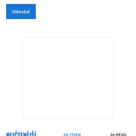
Odeslat
NEJČTENĚJŠÍ
ZA TÝDEN
ZA MĚSÍC