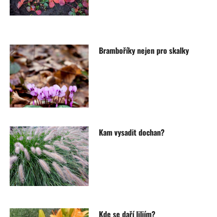
Bramboříky nejen pro skalky
Kam vysadit dochan?
Kde se daří liliím?