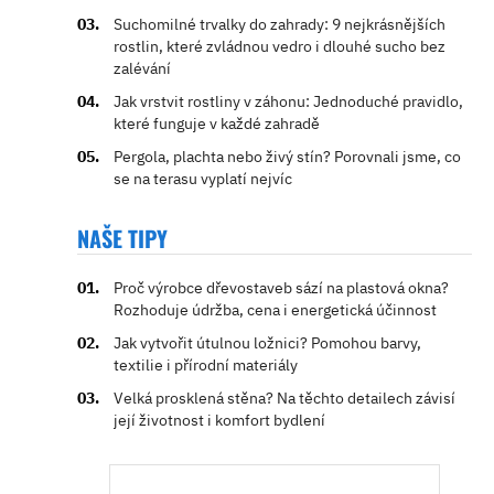
Suchomilné trvalky do zahrady: 9 nejkrásnějších
rostlin, které zvládnou vedro i dlouhé sucho bez
zalévání
Jak vrstvit rostliny v záhonu: Jednoduché pravidlo,
které funguje v každé zahradě
Pergola, plachta nebo živý stín? Porovnali jsme, co
se na terasu vyplatí nejvíc
NAŠE TIPY
Proč výrobce dřevostaveb sází na plastová okna?
Rozhoduje údržba, cena i energetická účinnost
Jak vytvořit útulnou ložnici? Pomohou barvy,
textilie i přírodní materiály
Velká prosklená stěna? Na těchto detailech závisí
její životnost i komfort bydlení