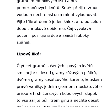
gramů meduňkových listů a hrst
pomerančových květů. Směs přelijte vroucí
vodou a nechte asi osm minut vylouhovat.
Pijte třikrát denně jeden šálek, a to po celou
dobu chřipkové epidemie. Čaj vyvolává
pocení, posiluje srdce a zajistí hluboký
spánek.
Lipový likér
Čtyřicet gramů sušených lipových květů
smíchejte s deseti gramy růžových plátků,
dvěma gramy kosatcového kořene, kouskem
pravé vanilky, jedním gramem muškátového
oříšku a hrstí čerstvých kdoulových slupek –
to vše zalijte půl litrem ginu a nechte deset