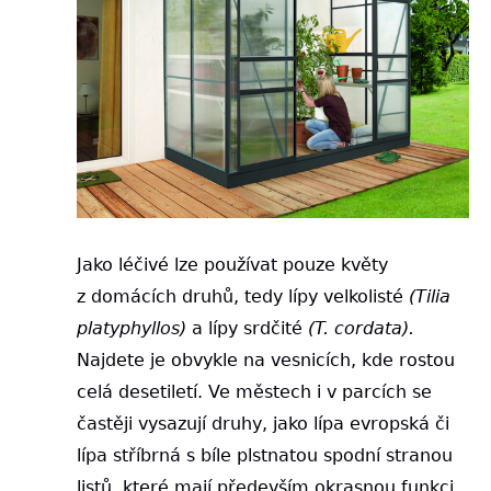
Jako léčivé lze používat pouze květy
z domácích druhů, tedy lípy velkolisté
(Tilia
platyphyllos)
a lípy srdčité
(T. cordata).
Najdete je obvykle na vesnicích, kde rostou
celá desetiletí. Ve městech i v parcích se
častěji vysazují druhy, jako lípa evropská či
lípa stříbrná s bíle plstnatou spodní stranou
listů, které mají především okrasnou funkci.