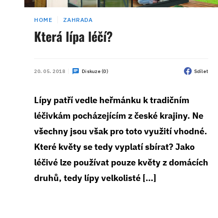
HOME
ZAHRADA
Která lípa léčí?
20. 05. 2018
Diskuze (0)
Sdílet
Lípy patří vedle heřmánku k tradičním
léčivkám pocházejícím z české krajiny. Ne
všechny jsou však pro toto využití vhodné.
Které květy se tedy vyplatí sbírat? Jako
léčivé lze používat pouze květy z domácích
druhů, tedy lípy velkolisté […]