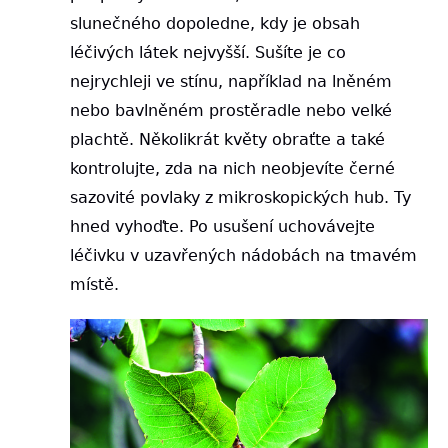
slunečného dopoledne, kdy je obsah
léčivých látek nejvyšší. Sušíte je co
nejrychleji ve stínu, například na lněném
nebo bavlněném prostěradle nebo velké
plachtě. Několikrát květy obraťte a také
kontrolujte, zda na nich neobjevíte černé
sazovité povlaky z mikroskopických hub. Ty
hned vyhoďte. Po usušení uchovávejte
léčivku v uzavřených nádobách na tmavém
místě.