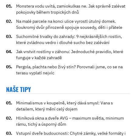
Monstera vodu uvítá, zamiokulkas ne. Jak správně zalévat
pokojovky během tropických dnů
Na malé parcele na konci ulice vyrostl útulný domek.
Soukromý dvůr přirozeně spojuje sousedy, děti i přátele
Suchomilné trvalky do zahrady: 9 nejkrásnějších rostlin,
které zvládnou vedro i dlouhé sucho bez zalévání
Jak vrstvit rostliny v záhonu: Jednoduché pravidlo, které
funguje v každé zahradě
Pergola, plachta nebo živý stín? Porovnali jsme, co se na
terasu vyplatí nejvíc
NAŠE TIPY
Minimalismus v koupelně, který dává smysl: Vana s
detailem, který mění celý dojem
Hliníková okna a dveře AVG – maximum světla, minimum
rámu, tichý a úsporný dům
Vstupní dveře budoucnosti: Chytré zámky, velké formáty i