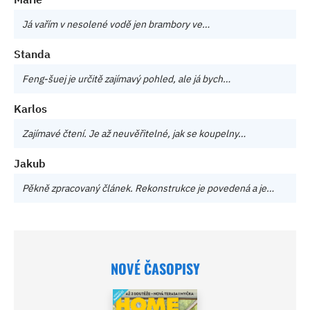
Já vařím v nesolené vodě jen brambory ve…
Standa
Feng-šuej je určitě zajímavý pohled, ale já bych…
Karlos
Zajímavé čtení. Je až neuvěřitelné, jak se koupelny…
Jakub
Pěkně zpracovaný článek. Rekonstrukce je povedená a je…
NOVÉ ČASOPISY