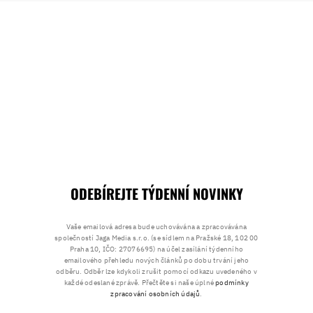
ODEBÍREJTE TÝDENNÍ NOVINKY
Vaše emailová adresa bude uchovávána a zpracovávána
společností Jaga Media s.r.o. (se sídlem na Pražské 18, 102 00
Praha 10, IČO: 27076695) na účel zasílání týdenního
emailového přehledu nových článků po dobu trvání jeho
odběru. Odběr lze kdykoli zrušit pomocí odkazu uvedeného v
každé odeslané zprávě. Přečtěte si naše úplné
podmínky
zpracování osobních údajů
.