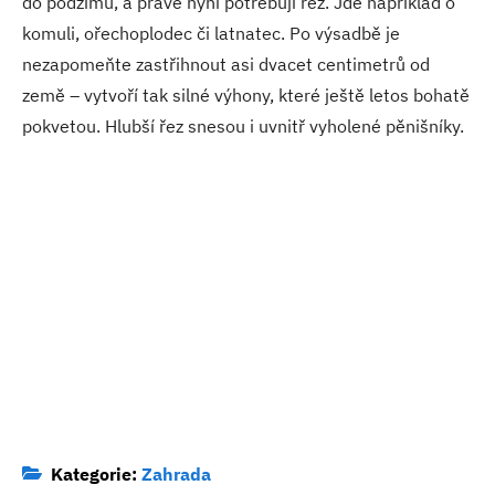
do podzimu, a právě nyní potřebují řez. Jde například o
komuli, ořechoplodec či latnatec. Po výsadbě je
nezapomeňte zastřihnout asi dvacet centimetrů od
země – vytvoří tak silné výhony, které ještě letos bohatě
pokvetou. Hlubší řez snesou i uvnitř vyholené pěnišníky.
Kategorie:
Zahrada