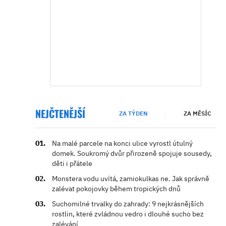
NEJČTENĚJŠÍ
ZA TÝDEN
ZA MĚSÍC
Na malé parcele na konci ulice vyrostl útulný
domek. Soukromý dvůr přirozeně spojuje sousedy,
děti i přátele
Monstera vodu uvítá, zamiokulkas ne. Jak správně
zalévat pokojovky během tropických dnů
Suchomilné trvalky do zahrady: 9 nejkrásnějších
rostlin, které zvládnou vedro i dlouhé sucho bez
zalévání