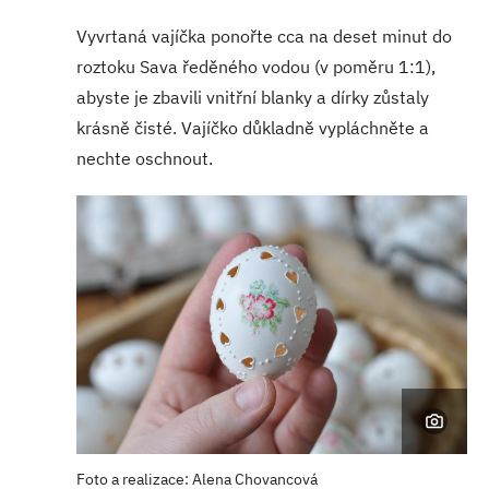
Vyvrtaná vajíčka ponořte cca na deset minut do
roztoku Sava ředěného vodou (v poměru 1:1),
abyste je zbavili vnitřní blanky a dírky zůstaly
krásně čisté. Vajíčko důkladně vypláchněte a
nechte oschnout.
Foto a realizace: Alena Chovancová