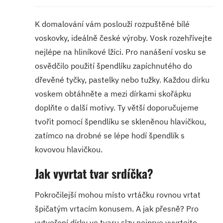
K domalování vám poslouží rozpuštěné bílé
voskovky, ideálně české výroby. Vosk rozehřívejte
nejlépe na hliníkové lžíci. Pro nanášení vosku se
osvědčilo použití špendlíku zapíchnutého do
dřevěné tyčky, pastelky nebo tužky. Každou dírku
voskem obtáhněte a mezi dírkami skořápku
doplňte o další motivy. Ty větší doporučujeme
tvořit pomocí špendlíku se skleněnou hlavičkou,
zatímco na drobné se lépe hodí špendlík s
kovovou hlavičkou.
Jak vyvrtat tvar srdíčka?
Pokročilejší mohou místo vrtáčku rovnou vrtat
špičatým vrtacím konusem. A jak přesně? Pro
vytvoření dírky ve tvaru slzy nejprve vyvrtejte