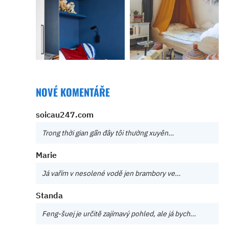
NOVÉ KOMENTÁŘE
soicau247.com
Trong thời gian gần đây tôi thường xuyên…
Marie
Já vařím v nesolené vodě jen brambory ve…
Standa
Feng-šuej je určitě zajímavý pohled, ale já bych…