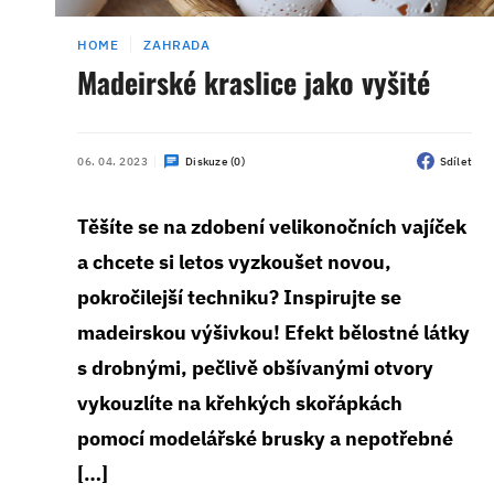
HOME
ZAHRADA
Madeirské kraslice jako vyšité
06. 04. 2023
Diskuze (0)
Sdílet
Těšíte se na zdobení velikonočních vajíček
a chcete si letos vyzkoušet novou,
pokročilejší techniku? Inspirujte se
madeirskou výšivkou! Efekt bělostné látky
s drobnými, pečlivě obšívanými otvory
vykouzlíte na křehkých skořápkách
pomocí modelářské brusky a nepotřebné
[…]