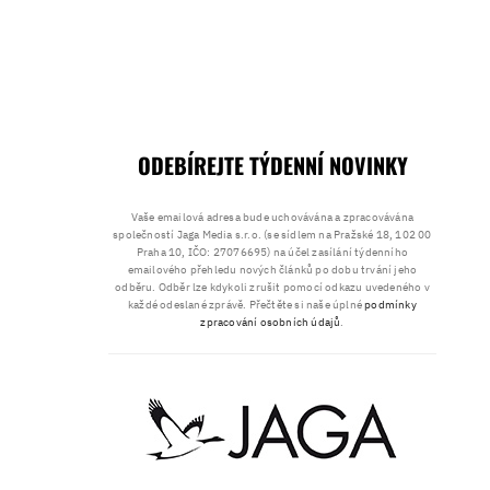
ODEBÍREJTE TÝDENNÍ NOVINKY
Vaše emailová adresa bude uchovávána a zpracovávána
společností Jaga Media s.r.o. (se sídlem na Pražské 18, 102 00
Praha 10, IČO: 27076695) na účel zasílání týdenního
emailového přehledu nových článků po dobu trvání jeho
odběru. Odběr lze kdykoli zrušit pomocí odkazu uvedeného v
každé odeslané zprávě. Přečtěte si naše úplné
podmínky
zpracování osobních údajů
.