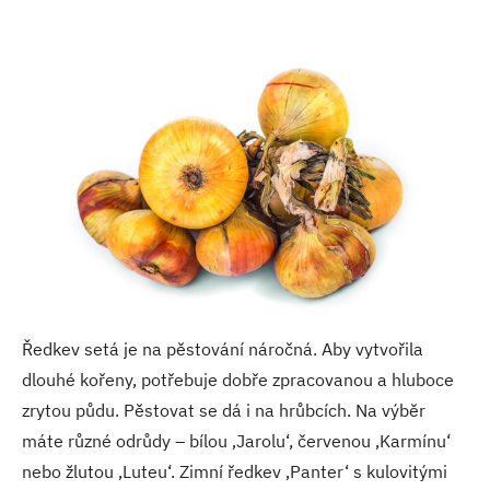
Ředkev setá je na pěstování náročná. Aby vytvořila
dlouhé kořeny, potřebuje dobře zpracovanou a hluboce
zrytou půdu. Pěstovat se dá i na hrůbcích. Na výběr
máte různé odrůdy – bílou ‚Jarolu‘, červenou ‚Karmínu‘
nebo žlutou ‚Luteu‘. Zimní ředkev ‚Panter‘ s kulovitými