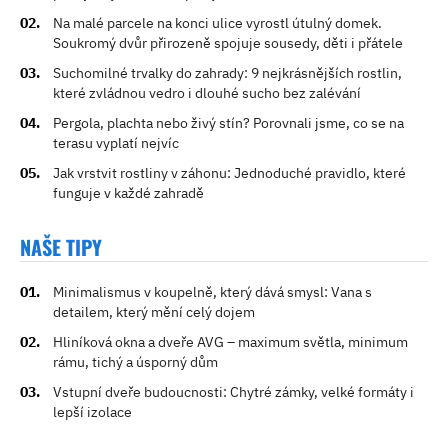
Na malé parcele na konci ulice vyrostl útulný domek.
Soukromý dvůr přirozeně spojuje sousedy, děti i přátele
Suchomilné trvalky do zahrady: 9 nejkrásnějších rostlin,
které zvládnou vedro i dlouhé sucho bez zalévání
Pergola, plachta nebo živý stín? Porovnali jsme, co se na
terasu vyplatí nejvíc
Jak vrstvit rostliny v záhonu: Jednoduché pravidlo, které
funguje v každé zahradě
NAŠE TIPY
Minimalismus v koupelně, který dává smysl: Vana s
detailem, který mění celý dojem
Hliníková okna a dveře AVG – maximum světla, minimum
rámu, tichý a úsporný dům
Vstupní dveře budoucnosti: Chytré zámky, velké formáty i
lepší izolace