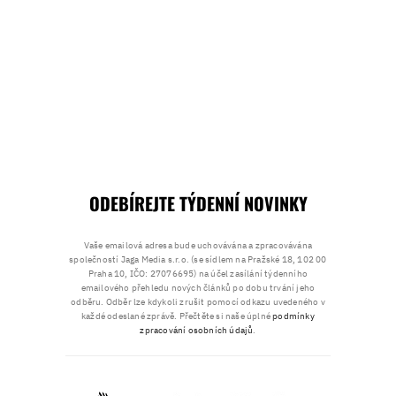
ODEBÍREJTE TÝDENNÍ NOVINKY
Vaše emailová adresa bude uchovávána a zpracovávána
společností Jaga Media s.r.o. (se sídlem na Pražské 18, 102 00
Praha 10, IČO: 27076695) na účel zasílání týdenního
emailového přehledu nových článků po dobu trvání jeho
odběru. Odběr lze kdykoli zrušit pomocí odkazu uvedeného v
každé odeslané zprávě. Přečtěte si naše úplné
podmínky
zpracování osobních údajů
.