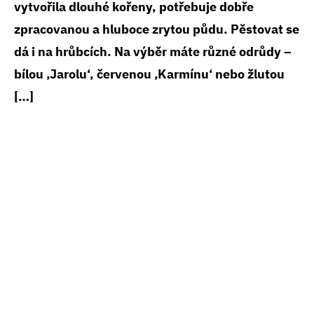
vytvořila dlouhé kořeny, potřebuje dobře
zpracovanou a hluboce zrytou půdu. Pěstovat se
dá i na hrůbcích. Na výběr máte různé odrůdy –
bílou ‚Jarolu‘, červenou ‚Karmínu‘ nebo žlutou
[…]