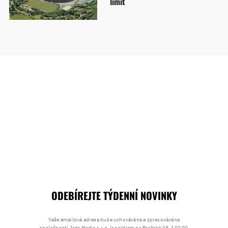
limit
ODEBÍREJTE TÝDENNÍ NOVINKY
Vaše emailová adresa bude uchovávána a zpracovávána
společností Jaga Media s.r.o. (se sídlem na Pražské 18, 102 00