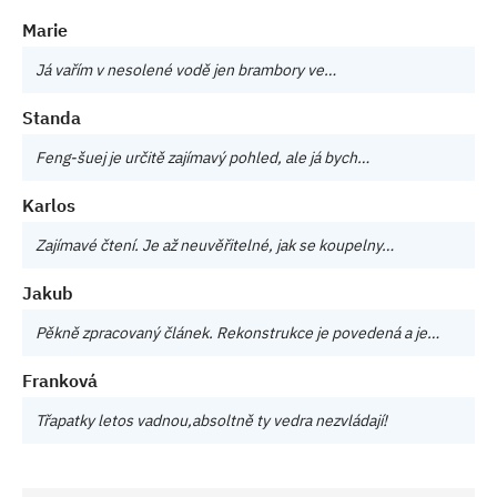
Marie
Já vařím v nesolené vodě jen brambory ve…
Standa
Feng-šuej je určitě zajímavý pohled, ale já bych…
Karlos
Zajímavé čtení. Je až neuvěřitelné, jak se koupelny…
Jakub
Pěkně zpracovaný článek. Rekonstrukce je povedená a je…
Franková
Třapatky letos vadnou,absoltně ty vedra nezvládají!