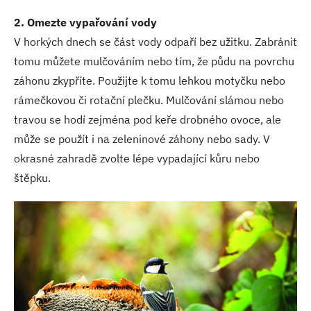
2. Omezte vypařování vody
V horkých dnech se část vody odpaří bez užitku. Zabránit
tomu můžete mulčováním nebo tím, že půdu na povrchu
záhonu zkypříte. Použijte k tomu lehkou motyčku nebo
rámečkovou či rotační plečku. Mulčování slámou nebo
travou se hodí zejména pod keře drobného ovoce, ale
může se použít i na zeleninové záhony nebo sady. V
okrasné zahradě zvolte lépe vypadající kůru nebo
štěpku.