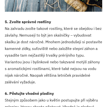
5. Zvolte správné rostliny
Na zahradu zvolte takové rostliny, které se obejdou i bez
závlahy. Nemusejí to být jen skalničky – vybudovat
skalku je dost náročné. Mnohem jednodušeji si postavíte
kamenné zídky, suťoviště nebo založíte stepní záhon a
vysadíte tam nejčastěji trvalky prérijního typu.
Variantou jsou i bylinkové nebo takzvané motýlí záhony
s aromatickými rostlinami, které také nejsou na vodu
nijak náročné. Naopak většina letniček pravidelné
zalévání vyžaduje.
6. Pěstujte vhodné plodiny
Stejným způsobem jako u květin postupujte při výběru
zeleniny, kterou chcete pěstovat. Vhodná je plodová