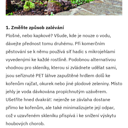
1. Změňte způsob zalévání
Plošné, nebo kapkové? Všude, kde je nouze o vodu,
dávejte přednost tomu druhému. Při komerčním
pěstování se k němu používá síť hadic s mikrojehlami
vyvedenými ke každé rostlině. Podobnou alternativou
vhodnou pro skleníky, kterou si zvládnete udělat sami,
jsou seříznuté PET láhve zapuštěné hrdlem dolů ke
kořenům rajčat, okurek nebo jiné plodové zeleniny. Místo
jehly je voda dávkována propíchnutým uzávěrem.
Ušetříte hned dvakrát: nejenže se závlaha dostane
přímo ke kořenům, ale také minimalizujete její odpar,
což v uzavřeném skleníku přispívá i ke snížení výskytu
houbových chorob.