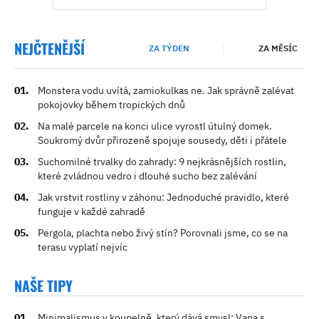
NEJČTENĚJŠÍ
ZA TÝDEN
ZA MĚSÍC
Monstera vodu uvítá, zamiokulkas ne. Jak správně zalévat
pokojovky během tropických dnů
Na malé parcele na konci ulice vyrostl útulný domek.
Soukromý dvůr přirozeně spojuje sousedy, děti i přátele
Suchomilné trvalky do zahrady: 9 nejkrásnějších rostlin,
které zvládnou vedro i dlouhé sucho bez zalévání
Jak vrstvit rostliny v záhonu: Jednoduché pravidlo, které
funguje v každé zahradě
Pergola, plachta nebo živý stín? Porovnali jsme, co se na
terasu vyplatí nejvíc
NAŠE TIPY
Minimalismus v koupelně, který dává smysl: Vana s