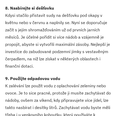
8. Nasbírejte si dešťovku
Kdysi stačilo přistavit sudy na dešťovku pod okapy v
květnu nebo v červnu a naplnily se. Nyní se doporučuje
začít s jejím shromažďováním už od prvních jarních
měsíců. Je účelné pořídit si více nádob a vzájemně je
propojit, abyste si vytvořili maximální zásoby. Nejlepší je
investice do zabudované podzemní jímky s vestavěným
čerpadlem, na niž lze získat v některých oblastech i
finanční dotaci.
9. Použijte odpadovou vodu
K zalévání lze použít vodu z oplachování zeleniny nebo
ovoce. Je to sice pracné, protože ji musíte zachytávat do
nádoby, ovšem za víkend, kdy připravujete více jídel, lze
takto nasbírat i desítky litrů. Zachytávat vodu byste měli
třeba i u venkovního kohoutku, který používáte k