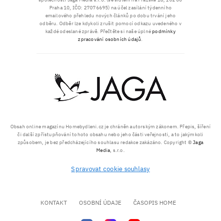
Praha 10, IČO: 27076695) na účel zasílání týdenního
emailového přehledu nových článků po dobu trvání jeho
odběru. Odběr lze kdykoli zrušit pomocí odkazu uvedeného v
každé odeslané zprávě. Přečtěte si naše úplné
podmínky
zpracování osobních údajů
.
Obsah online magazínu Homebydleni.cz je chráněn autorským zákonem. Přepis, šíření
či další zpřístupňování tohoto obsahu nebo jeho části veřejnosti, a to jakýmkoli
způsobem, je bez předcházejícího souhlasu redakce zakázáno. Copyright ©
Jaga
Media
, s.r.o.
Spravovat cookie souhlasy
KONTAKT
OSOBNÍ ÚDAJE
ČASOPIS HOME