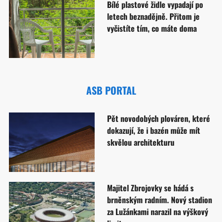
Bílé plastové židle vypadají po
letech beznadějně. Přitom je
vyčistíte tím, co máte doma
ASB PORTAL
Pět novodobých plováren, které
dokazují, že i bazén může mít
skvělou architekturu
Majitel Zbrojovky se hádá s
brněnským radním. Nový stadion
za Lužánkami narazil na výškový