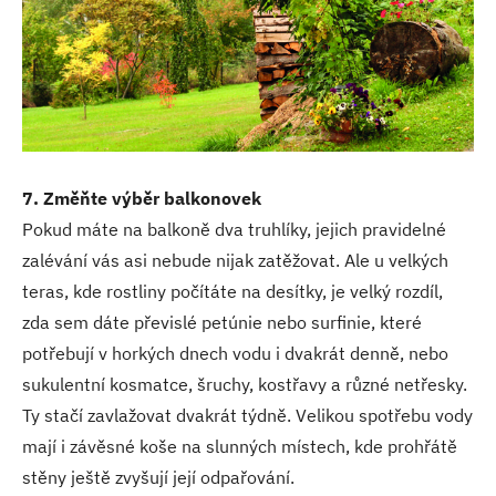
7. Změňte výběr balkonovek
Pokud máte na balkoně dva truhlíky, jejich pravidelné
zalévání vás asi nebude nijak zatěžovat. Ale u velkých
teras, kde rostliny počítáte na desítky, je velký rozdíl,
zda sem dáte převislé petúnie nebo surfinie, které
potřebují v horkých dnech vodu i dvakrát denně, nebo
sukulentní kosmatce, šruchy, kostřavy a různé netřesky.
Ty stačí zavlažovat dvakrát týdně. Velikou spotřebu vody
mají i závěsné koše na slunných místech, kde prohřátě
stěny ještě zvyšují její odpařování.