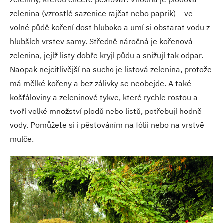
zelenina (vzrostlé sazenice rajčat nebo paprik) – ve
volné půdě koření dost hluboko a umí si obstarat vodu z
hlubších vrstev samy. Středně náročná je kořenová
zelenina, jejíž listy dobře kryjí půdu a snižují tak odpar.
Naopak nejcitlivější na sucho je listová zelenina, protože
má mělké kořeny a bez zálivky se neobejde. A také
košťáloviny a zeleninové tykve, které rychle rostou a
tvoří velké množství plodů nebo listů, potřebují hodně
vody. Pomůžete si i pěstováním na fólii nebo na vrstvě
mulče.