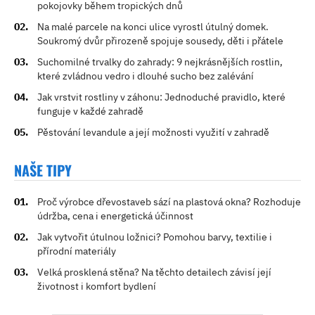
pokojovky během tropických dnů
Na malé parcele na konci ulice vyrostl útulný domek.
Soukromý dvůr přirozeně spojuje sousedy, děti i přátele
Suchomilné trvalky do zahrady: 9 nejkrásnějších rostlin,
které zvládnou vedro i dlouhé sucho bez zalévání
Jak vrstvit rostliny v záhonu: Jednoduché pravidlo, které
funguje v každé zahradě
Pěstování levandule a její možnosti využití v zahradě
NAŠE TIPY
Proč výrobce dřevostaveb sází na plastová okna? Rozhoduje
údržba, cena i energetická účinnost
Jak vytvořit útulnou ložnici? Pomohou barvy, textilie i
přírodní materiály
Velká prosklená stěna? Na těchto detailech závisí její
životnost i komfort bydlení