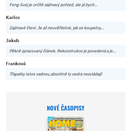
Feng-šuej je určitě zajímavý pohled, ale já bych…
Karlos
Zajímavé čtení. Je až neuvěřitelné, jak se koupelny…
Jakub
Pěkně zpracovaný článek. Rekonstrukce je povedená a je…
Franková
Třapatky letos vadnou,absoltně ty vedra nezvládají!
NOVÉ ČASOPISY