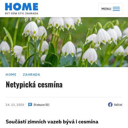
MENU
HOME
ZAHRADA
Netypická cesmína
24. 11. 2020
Diskuze (0)
Sdílet
Součástí zimních vazeb bývá i cesmína