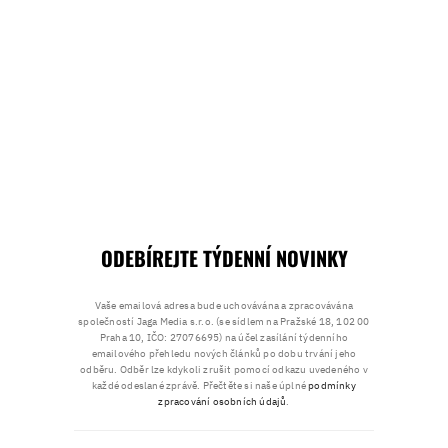
ODEBÍREJTE TÝDENNÍ NOVINKY
Vaše emailová adresa bude uchovávána a zpracovávána
společností Jaga Media s.r.o. (se sídlem na Pražské 18, 102 00
Praha 10, IČO: 27076695) na účel zasílání týdenního
emailového přehledu nových článků po dobu trvání jeho
odběru. Odběr lze kdykoli zrušit pomocí odkazu uvedeného v
každé odeslané zprávě. Přečtěte si naše úplné
podmínky
zpracování osobních údajů
.