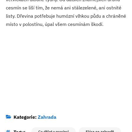
cesmín se liší tím, že nemá ani stálezelené, ani ostnité
listy. Dřevina potřebuje humózní vlhkou půdu a chráněné
místo v polostínu, úpal všem cesmínám škodí.
Kategorie:
Zahrada
Co dělat v prosinci
Flóra na zahradě