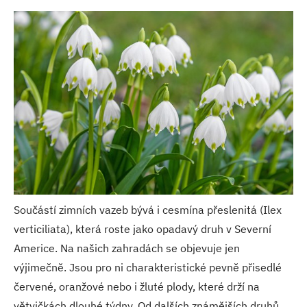
Součástí zimních vazeb bývá i cesmína přeslenitá (Ilex
verticiliata), která roste jako opadavý druh v Severní
Americe. Na našich zahradách se objevuje jen
výjimečně. Jsou pro ni charakteristické pevně přisedlé
červené, oranžové nebo i žluté plody, které drží na
větvičkách dlouhé týdny. Od dalších známějších druhů