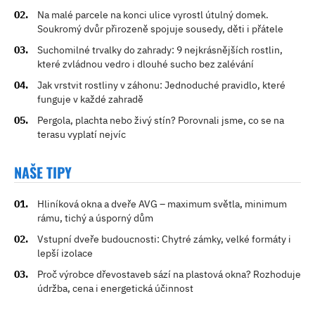
Na malé parcele na konci ulice vyrostl útulný domek.
Soukromý dvůr přirozeně spojuje sousedy, děti i přátele
Suchomilné trvalky do zahrady: 9 nejkrásnějších rostlin,
které zvládnou vedro i dlouhé sucho bez zalévání
Jak vrstvit rostliny v záhonu: Jednoduché pravidlo, které
funguje v každé zahradě
Pergola, plachta nebo živý stín? Porovnali jsme, co se na
terasu vyplatí nejvíc
NAŠE TIPY
Hliníková okna a dveře AVG – maximum světla, minimum
rámu, tichý a úsporný dům
Vstupní dveře budoucnosti: Chytré zámky, velké formáty i
lepší izolace
Proč výrobce dřevostaveb sází na plastová okna? Rozhoduje
údržba, cena i energetická účinnost