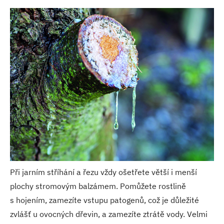
Při jarním stříhání a řezu vždy ošetřete větší i menší
plochy stromovým balzámem. Pomůžete rostlině
s hojením, zamezíte vstupu patogenů, což je důležité
zvlášť u ovocných dřevin, a zamezíte ztrátě vody. Velmi