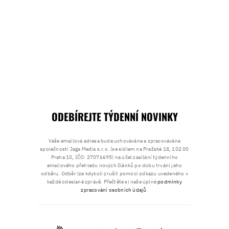
ODEBÍREJTE TÝDENNÍ NOVINKY
Vaše emailová adresa bude uchovávána a zpracovávána
společností Jaga Media s.r.o. (se sídlem na Pražské 18, 102 00
Praha 10, IČO: 27076695) na účel zasílání týdenního
emailového přehledu nových článků po dobu trvání jeho
odběru. Odběr lze kdykoli zrušit pomocí odkazu uvedeného v
každé odeslané zprávě. Přečtěte si naše úplné
podmínky
zpracování osobních údajů
.