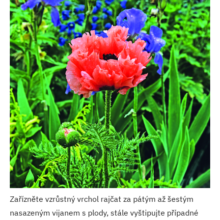
Zařízněte vzrůstný vrchol rajčat za pátým až šestým
nasazeným vijanem s plody, stále vyštipujte případné