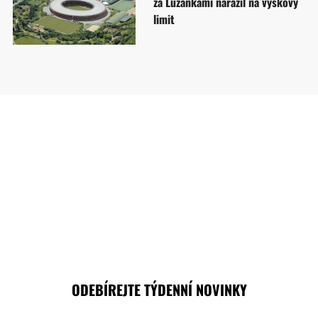
za Lužánkami narazil na výškový
limit
ODEBÍREJTE TÝDENNÍ NOVINKY