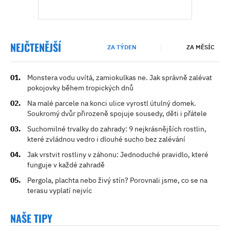
NEJČTENĚJŠÍ
ZA TÝDEN
ZA MĚSÍC
Monstera vodu uvítá, zamiokulkas ne. Jak správně zalévat
pokojovky během tropických dnů
Na malé parcele na konci ulice vyrostl útulný domek.
Soukromý dvůr přirozeně spojuje sousedy, děti i přátele
Suchomilné trvalky do zahrady: 9 nejkrásnějších rostlin,
které zvládnou vedro i dlouhé sucho bez zalévání
Jak vrstvit rostliny v záhonu: Jednoduché pravidlo, které
funguje v každé zahradě
Pergola, plachta nebo živý stín? Porovnali jsme, co se na
terasu vyplatí nejvíc
NAŠE TIPY