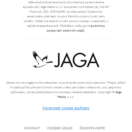
Vaše emailová adresa bude uchovávána a zpracovávána
společností Jaga Media s.r.o. (se sídlem na Pražské 18, 102 00
Praha 10, IČO: 27076695) na účel zasílání týdenního
emailového přehledu nových článků po dobu trvání jeho
odběru. Odběr lze kdykoli zrušit pomocí odkazu uvedeného v
každé odeslané zprávě. Přečtěte si naše úplné
podmínky
zpracování osobních údajů
.
Obsah online magazínu Homebydleni.cz je chráněn autorským zákonem. Přepis, šíření
či další zpřístupňování tohoto obsahu nebo jeho části veřejnosti, a to jakýmkoli
způsobem, je bez předcházejícího souhlasu redakce zakázáno. Copyright ©
Jaga
Media
, s.r.o.
Spravovat cookie souhlasy
KONTAKT
OSOBNÍ ÚDAJE
ČASOPIS HOME