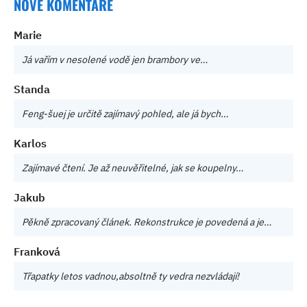
NOVÉ KOMENTÁŘE
Marie
Já vařím v nesolené vodě jen brambory ve…
Standa
Feng-šuej je určitě zajímavý pohled, ale já bych…
Karlos
Zajímavé čtení. Je až neuvěřitelné, jak se koupelny…
Jakub
Pěkně zpracovaný článek. Rekonstrukce je povedená a je…
Franková
Třapatky letos vadnou,absoltně ty vedra nezvládají!