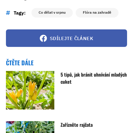
Tagy:
Co dělat v srpnu
Flóra na zahradě
SDÍLEJTE ČLÁNEK
ČTĚTE DÁLE
5 tipů, jak bránit uhnívání mladých
cuket
Zařízněte rajčata