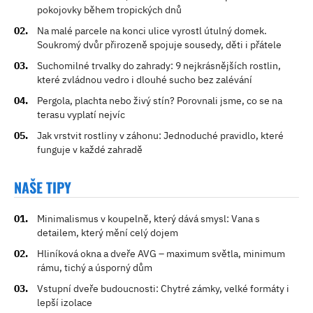
pokojovky během tropických dnů
Na malé parcele na konci ulice vyrostl útulný domek.
Soukromý dvůr přirozeně spojuje sousedy, děti i přátele
Suchomilné trvalky do zahrady: 9 nejkrásnějších rostlin,
které zvládnou vedro i dlouhé sucho bez zalévání
Pergola, plachta nebo živý stín? Porovnali jsme, co se na
terasu vyplatí nejvíc
Jak vrstvit rostliny v záhonu: Jednoduché pravidlo, které
funguje v každé zahradě
NAŠE TIPY
Minimalismus v koupelně, který dává smysl: Vana s
detailem, který mění celý dojem
Hliníková okna a dveře AVG – maximum světla, minimum
rámu, tichý a úsporný dům
Vstupní dveře budoucnosti: Chytré zámky, velké formáty i
lepší izolace