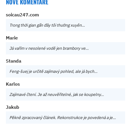
NOVÉ KOMENTÁŘE
soicau247.com
Trong thời gian gần đây tôi thường xuyên…
Marie
Já vařím v nesolené vodě jen brambory ve…
Standa
Feng-šuej je určitě zajímavý pohled, ale já bych…
Karlos
Zajímavé čtení. Je až neuvěřitelné, jak se koupelny…
Jakub
Pěkně zpracovaný článek. Rekonstrukce je povedená a je…