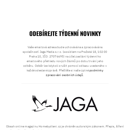
ODEBÍREJTE TÝDENNÍ NOVINKY
Vaše emailová adresa bude uchovávána a zpracovávána
společností Jaga Media s.r.o. (se sídlem na Pražské 18, 102 00
Praha 10, IČO: 27076695) na účel zasílání týdenního
emailového přehledu nových článků po dobu trvání jeho
odběru. Odběr lze kdykoli zrušit pomocí odkazu uvedeného v
každé odeslané zprávě. Přečtěte si naše úplné
podmínky
zpracování osobních údajů
.
Obsah online magazínu Homebydleni.cz je chráněn autorským zákonem. Přepis, šíření