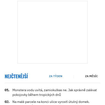
NEJČTENĚJŠÍ
ZA TÝDEN
ZA MĚSÍC
Monstera vodu uvítá, zamiokulkas ne. Jak správně zalévat
pokojovky během tropických dnů
Na malé parcele na konci ulice vyrostl útulný domek.