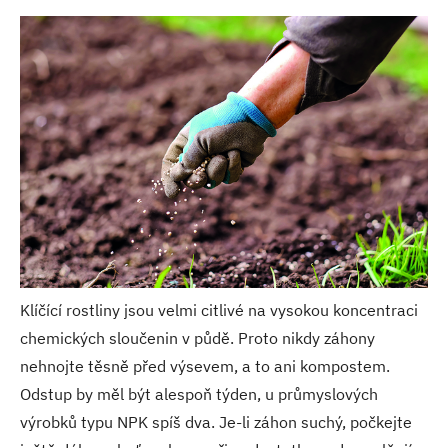
Klíčící rostliny jsou velmi citlivé na vysokou koncentraci
chemických sloučenin v půdě. Proto nikdy záhony
nehnojte těsně před výsevem, a to ani kompostem.
Odstup by měl být alespoň týden, u průmyslových
výrobků typu NPK spíš dva. Je-li záhon suchý, počkejte