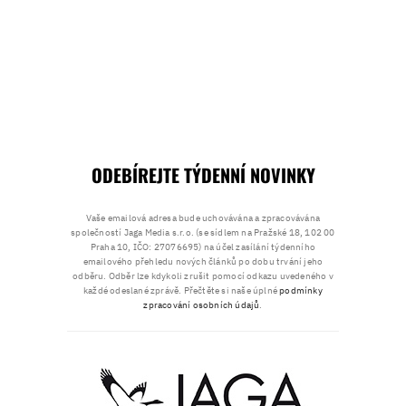
ODEBÍREJTE TÝDENNÍ NOVINKY
Vaše emailová adresa bude uchovávána a zpracovávána
společností Jaga Media s.r.o. (se sídlem na Pražské 18, 102 00
Praha 10, IČO: 27076695) na účel zasílání týdenního
emailového přehledu nových článků po dobu trvání jeho
odběru. Odběr lze kdykoli zrušit pomocí odkazu uvedeného v
každé odeslané zprávě. Přečtěte si naše úplné
podmínky
zpracování osobních údajů
.