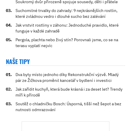
Soukromý dvůr přirozeně spojuje sousedy, děti i přátele
Suchomilné trvalky do zahrady: 9 nejkrásnějších rostlin,
které zvládnou vedro i dlouhé sucho bez zalévání
Jak vrstvit rostliny v záhonu: Jednoduché pravidlo, které
funguje v každé zahradě
Pergola, plachta nebo živý stín? Porovnali jsme, co se na
terasu vyplatí nejvíc
NAŠE TIPY
Dva byty místo jednoho díky Rekonstrukční výzvě. Mladý
pár ze Žižkova proměnil kancelář v bydlení i investici
Jak zařídit kuchyň, která bude krásná i za deset let? Trendy
míří k přírodě
Soutěž o chladničku Bosch: Úsporná, tišší než šepot a bez
nutnosti odmrazování