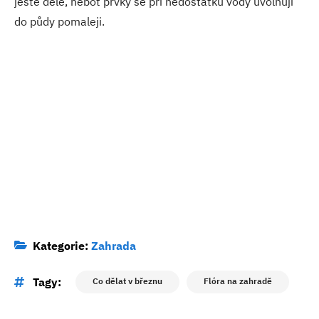
ještě déle, neboť prvky se při nedostatku vody uvolňují
do půdy pomaleji.
Kategorie:
Zahrada
Tagy:
Co dělat v březnu
Flóra na zahradě