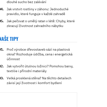
dlouhé sucho bez zalévání
Jak vrstvit rostliny v záhonu: Jednoduché
pravidlo, které funguje v každé zahradě
Jak pečovat o umělý ratan v létě: Chyby, které
zkracují životnost zahradního nábytku
NAŠE TIPY
Proč výrobce dřevostaveb sází na plastová
okna? Rozhoduje údržba, cena i energetická
účinnost
Jak vytvořit útulnou ložnici? Pomohou barvy,
textilie i přírodní materiály
Velká prosklená stěna? Na těchto detailech
závisí její životnost i komfort bydlení