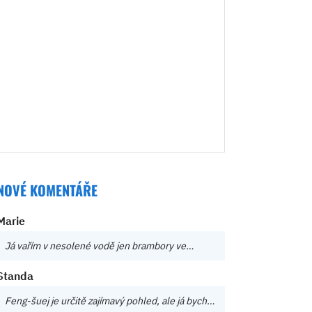
NOVÉ KOMENTÁŘE
Marie
Já vařím v nesolené vodě jen brambory ve…
Standa
Feng-šuej je určitě zajímavý pohled, ale já bych…