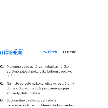
NEJČTENĚJŠÍ
ZA TÝDEN
ZA MĚSÍC
Monstera vodu uvítá, zamiokulkas ne. Jak
správně zalévat pokojovky během tropických
dnů
Na malé parcele na konci ulice vyrostl útulný
domek. Soukromý dvůr přirozeně spojuje
sousedy, děti i přátele
Suchomilné trvalky do zahrady: 9
nejkrásnějších rostlin, které zvládnou vedro i