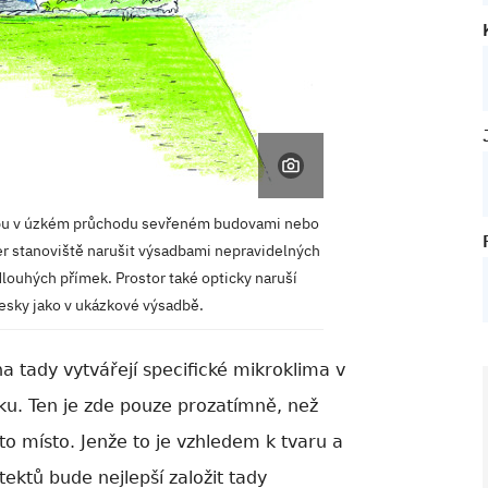
dbu v úzkém průchodu sevřeném budovami nebo
er stanoviště narušit výsadbami nepravidelných
dlouhých přímek. Prostor také opticky naruší
esky jako v ukázkové výsadbě.
 tady vytvářejí specifické mikroklima v
íku. Ten je zde pouze prozatímně, než
oto místo. Jenže to je vzhledem k tvaru a
ktů bude nejlepší založit tady