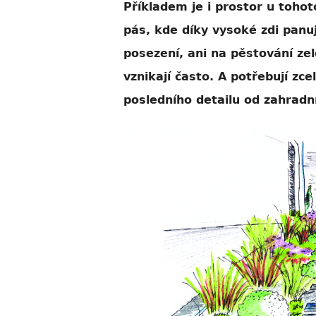
Příkladem je i prostor u toh
pás, kde díky vysoké zdi panuj
posezení, ani na pěstování ze
vznikají často. A potřebují zce
posledního detailu od zahradn