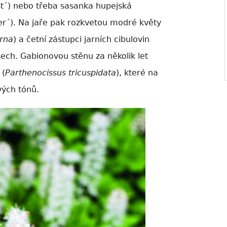
t´) nebo třeba sasanka hupejská
r´). Na jaře pak rozkvetou modré květy
rna
) a četní zástupci jarních cibulovin
ech. Gabionovou stěnu za několik let
 (
Parthenocissus tricuspidata
), které na
vých tónů.