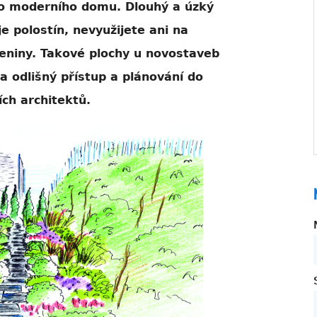
oto moderního domu. Dlouhý a úzký
e polostín, nevyužijete ani na
leniny. Takové plochy u novostaveb
la odlišný přístup a plánování do
ích architektů.