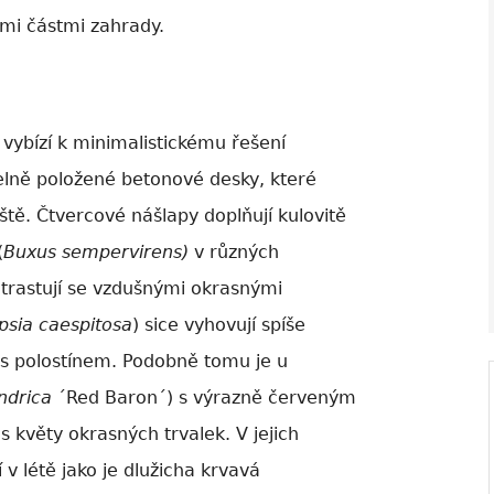
mi částmi zahrady.
vybízí k minimalistickému řešení
delně položené betonové desky, které
iště. Čtvercové nášlapy doplňují kulovitě
(
Buxus sempervirens)
v různých
V ZAHRADĚ 2/2026
trastují se vzdušnými okrasnými
sia caespitosa
) sice vyhovují spíše
i s polostínem. Podobně tomu je u
ndrica
´Red Baron´) s výrazně červeným
s květy okrasných trvalek. V jejich
v létě jako je dlužicha krvavá