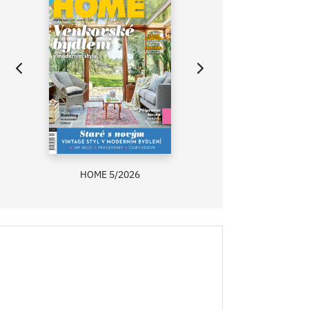
HOME 5/2026
ZAHRADA PRÍMA
RECEPTY PRÍMA
ASB 0