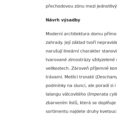
přechodovou zónu mezi jednotlivý
Návrh výsadby
Moderní architektura domu přímo 
zahrady. Její základ tvoří nepravi
narušují lineární charakter stanov
tvarované zimostrázy vždyzelené 
velikostech. Zároveň příjemně kon
trávami. Metlici trsnaté (
Deschamp
podmínky na slunci, ale poradí si 
lalangu válcovitého (
Imperata cyli
zbarvením listů, která se doplňuje 
sortimentu najdete druhy kvetoucí 