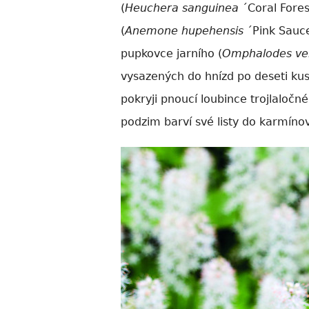
(
Heuchera sanguinea
´Coral Fores
(
Anemone hupehensis
´Pink Sauce
pupkovce jarního (
Omphalodes ve
vysazených do hnízd po deseti kus
pokryji pnoucí loubince trojlaločné
podzim barví své listy do karmíno