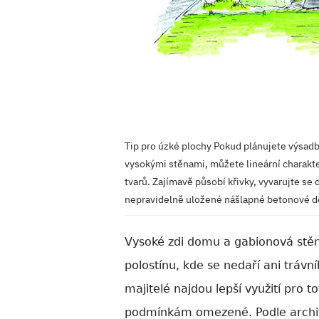
Tip pro úzké plochy Pokud plánujete výsa
vysokými stěnami, můžete lineární charakt
tvarů. Zajímavě působí křivky, vyvarujte se 
nepravidelně uložené nášlapné betonové d
Vysoké zdi domu a gabionová stěna
polostínu, kde se nedaří ani trávn
majitelé najdou lepší využití pro t
podmínkám omezené. Podle archite