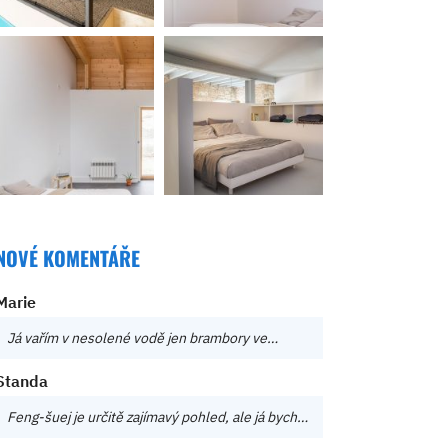
NOVÉ KOMENTÁŘE
Marie
Já vařím v nesolené vodě jen brambory ve…
Standa
Feng-šuej je určitě zajímavý pohled, ale já bych…