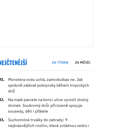
NEJČTENĚJŠÍ
ZA TÝDEN
ZA MĚSÍC
Monstera vodu uvítá, zamiokulkas ne. Jak
správně zalévat pokojovky během tropických
dnů
Na malé parcele na konci ulice vyrostl útulný
domek. Soukromý dvůr přirozeně spojuje
sousedy, děti i přátele
Suchomilné trvalky do zahrady: 9
nejkrásnějších rostlin, které zvládnou vedro i