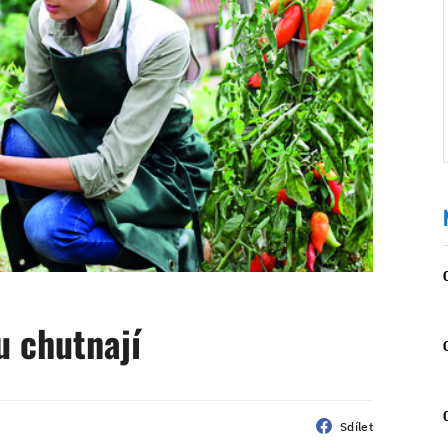
u chutnají
Sdílet