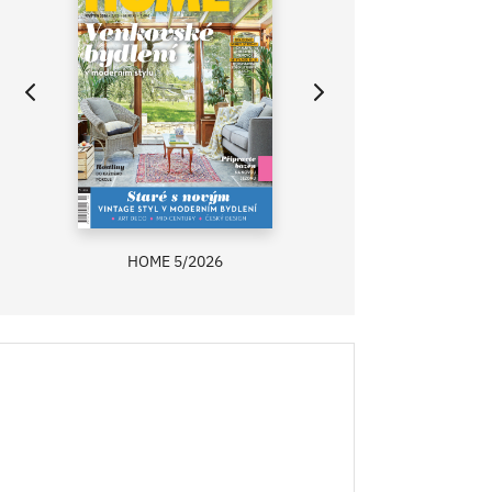
HOME 5/2026
ZAHRADA PRÍMA
RECEPTY PRÍMA
ASB 0