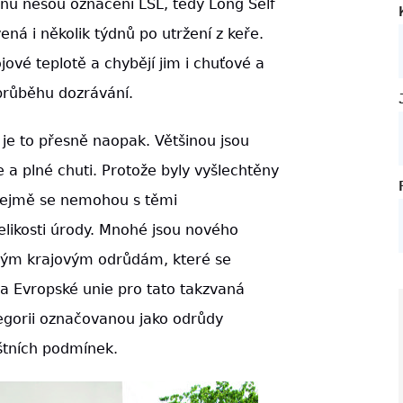
nu nesou označení LSL, tedy Long Self
vená i několik týdnů po utržení z keře.
ové teplotě a chybějí jim i chuťové a
 průběhu dozrávání.
je to přesně naopak. Většinou jsou
 a plné chuti. Protože byly vyšlechtěny
řejmě se nemohou s těmi
elikosti úrody. Mnohé jsou nového
tarým krajovým odrůdám, které se
iva Evropské unie pro tato takzvaná
egorii označovanou jako odrůdy
štních podmínek.