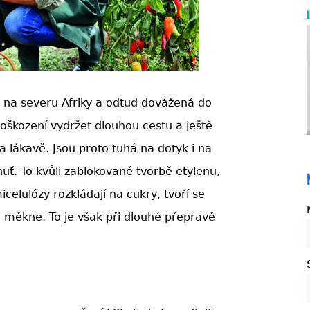
 na severu Afriky a odtud dovážená do
škození vydržet dlouhou cestu a ještě
 lákavě. Jsou proto tuhá na dotyk i na
huť. To kvůli zablokované tvorbě etylenu,
elulózy rozkládají na cukry, tvoří se
e měkne. To je však při dlouhé přepravě