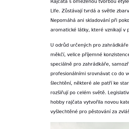
Rajčata s omezenou tvorbou etyle
Life. Zůstávají tvrdá a světle zbar
Nepomáhá ani skladování při pokoj
aromatické látky, které vznikají v
U odrůd určených pro zahrádkáře 
měkčí, velice příjemné konzistence
speciálně pro zahrádkáře, samoz
profesionálními srovnávat co do v
šlechtění, některé ale patří ke s
rozšiřují po celém světě. Legislat
hobby rajčata vytvořila novou kat
vyšlechtěné pro pěstování za zvlá