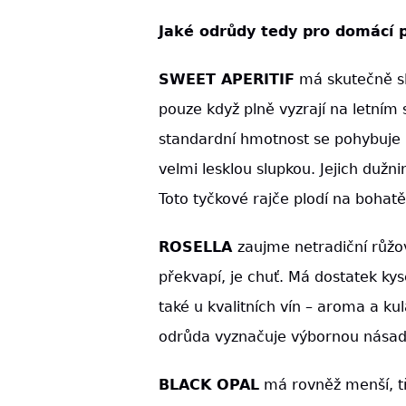
Jaké odrůdy tedy pro domácí p
SWEET APERITIF
má skutečně sla
pouze když plně vyzrají na letním 
standardní hmotnost se pohybuje 
velmi lesklou slupkou. Jejich dužn
Toto tyčkové rajče plodí na bohat
ROSELLA
zaujme netradiční růž
překvapí, je chuť. Má dostatek kys
také u kvalitních vín – aroma a k
odrůda vyznačuje výbornou násad
BLACK OPAL
má rovněž menší, t