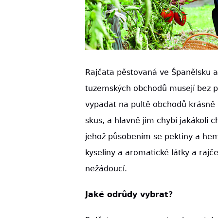
Rajčata pěstovaná ve Španělsku a
tuzemských obchodů musejí bez po
vypadat na pultě obchodů krásně a
skus, a hlavně jim chybí jakákoli c
jehož působením se pektiny a hemic
kyseliny a aromatické látky a rajč
nežádoucí.
Jaké odrůdy vybrat?