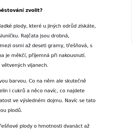
ěstování zvolit?
dké plody, které u jiných odrůd získáte,
sluníčku. Rajčata jsou drobná,
mezi osmi až deseti gramy, třešňová, s
ina je měkčí, příjemná při nakousnutí.
ě větvených vijanech.
ovou barvou. Co na něm ale skutečně
elin i cukrů a něco navíc, co najdete
ulatost ve výsledném dojmu. Navíc se tato
ou plodů.
řešňové plody o hmotnosti dvanáct až