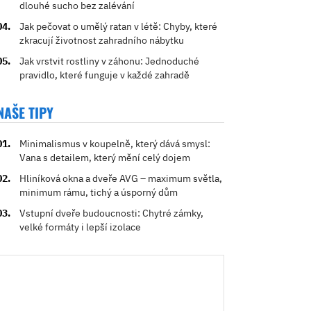
dlouhé sucho bez zalévání
Jak pečovat o umělý ratan v létě: Chyby, které
zkracují životnost zahradního nábytku
Jak vrstvit rostliny v záhonu: Jednoduché
pravidlo, které funguje v každé zahradě
NAŠE TIPY
Minimalismus v koupelně, který dává smysl:
Vana s detailem, který mění celý dojem
Hliníková okna a dveře AVG – maximum světla,
minimum rámu, tichý a úsporný dům
Vstupní dveře budoucnosti: Chytré zámky,
velké formáty i lepší izolace