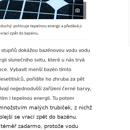
duchý: pohlcuje tepelnou energii a předává ji
 vrací zpět do bazénu.
t stupňů dokážou bazénovou vodu vodu
rgii slunečního svitu, které u nás trvá
ce. Vybavit menší bazén tímto
etitisíců, pořídíte ho zhruba za pět
ívají
nejjednodušší zařízení černé barvy,
 tím i tepelnou energii. Tu potom
množstvím malých trubiček, z nichž
plejší se vrací zpět do bazénu.
e téměř zadarmo, protože vodu