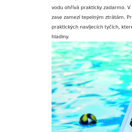
vodu ohřívá prakticky zadarmo. V n
zase zamezí tepelným ztrátám. Pr
praktických navíjecích tyčích, kte
hladiny.