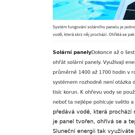
Systém fungování solárního panelu je jedno
vodě, která skrz něj prochází. Ohřátá se pak
Solární panely
Dokonce až o šes
ohřát solární panely. Využívají ene
průměrně 1400 až 1700 hodin v ro
systémem rozhodně není otázka des
tisíc korun. K ohřevu vody se použ
neboť ta nejlépe pohlcuje světlo a
předává vodě, která prochází 
je panel tvořen, ohřívá se a te
Sluneční energii tak využívát