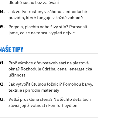
dlouhé sucho bez zalévání
Jak vrstvit rostliny v záhonu: Jednoduché
pravidlo, které funguje v každé zahradě
Pergola, plachta nebo živý stín? Porovnali
jsme, co se na terasu vyplatí nejvíc
NAŠE TIPY
Proč výrobce dřevostaveb sází na plastová
okna? Rozhoduje údržba, cena i energetická
účinnost
Jak vytvořit útulnou ložnici? Pomohou barvy,
textilie i přírodní materiály
Velká prosklená stěna? Na těchto detailech
závisí její životnost i komfort bydlení