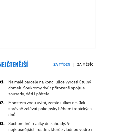
NEJČTENĚJŠÍ
ZA TÝDEN
ZA MĚSÍC
Na malé parcele na konci ulice vyrostl útulný
domek. Soukromý dvůr přirozeně spojuje
sousedy, děti i přátele
Monstera vodu uvítá, zamiokulkas ne. Jak
správně zalévat pokojovky během tropických
dnů
Suchomilné trvalky do zahrady: 9
nejkrásnějších rostlin, které zvládnou vedro i