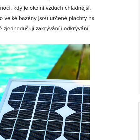
oci, kdy je okolní vzduch chladnější,
o velké bazény jsou určené plachty na
ré zjednodušují zakrývání i odkrývání
V ZAHRADĚ 2/2026