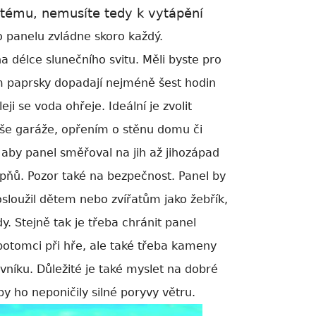
ystému, nemusíte tedy k vytápění
ho panelu zvládne skoro každý.
a délce slunečního svitu. Měli byste pro
am paprsky dopadají nejméně šest hodin
ji se voda ohřeje. Ideální je zvolit
řeše garáže, opřením o stěnu domu či
 aby panel směřoval na jih až jihozápad
upňů.
Pozor také na bezpečnost. Panel by
sloužil dětem nebo zvířatům jako žebřík,
. Stejně tak je třeba chránit panel
potomci při hře, ale také třeba kameny
ávníku. Důležité je také myslet na dobré
by ho neponičily silné poryvy větru.