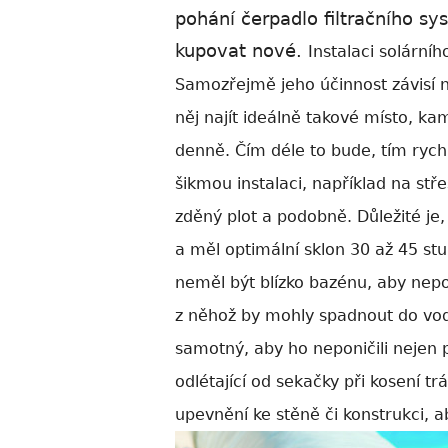
pohání čerpadlo filtračního s
kupovat nové.
Instalaci solární
Samozřejmě jeho účinnost závisí n
něj najít ideálně takové místo, k
denně. Čím déle to bude, tím rychle
šikmou instalaci, například na st
zděný plot a podobně. Důležité je,
a měl optimální sklon 30 až 45 st
neměl být blízko bazénu, aby nepo
z něhož by mohly spadnout do vody
samotný, aby ho neponičili nejen 
odlétající od sekačky při kosení tr
upevnění ke stěně či konstrukci, a