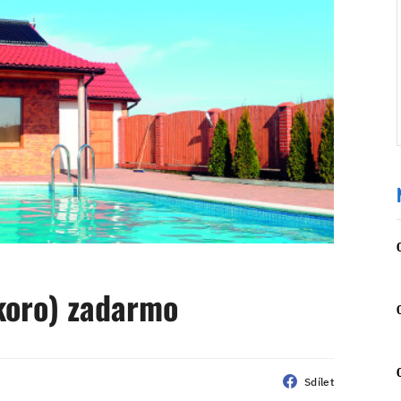
koro) zadarmo
Sdílet