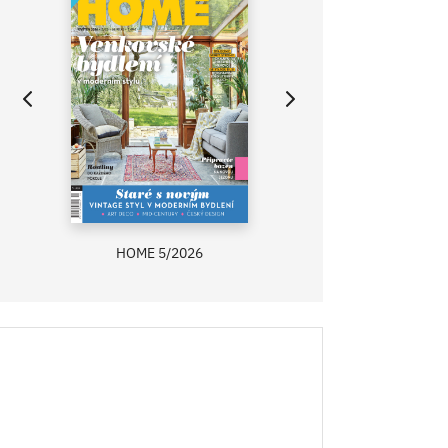
HOME 5/2026
ZAHRADA PRÍMA
RECEPTY PRÍMA
ASB 0