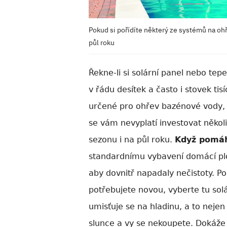
Pokud si pořídíte některý ze systémů na ohř
půl roku
Řekne-li si solární panel nebo
tepe
v řádu desítek a často i stovek t
určené pro ohřev bazénové vody, 
se vám nevyplatí investovat několik
sezonu i na půl roku.
Když pomáh
standardnímu vybavení domácí plo
aby dovnitř napadaly nečistoty. Po
potřebujete novou, vyberte tu solá
umisťuje se
na hladinu, a to nejen 
slunce a vy se nekoupete. Dokáže t