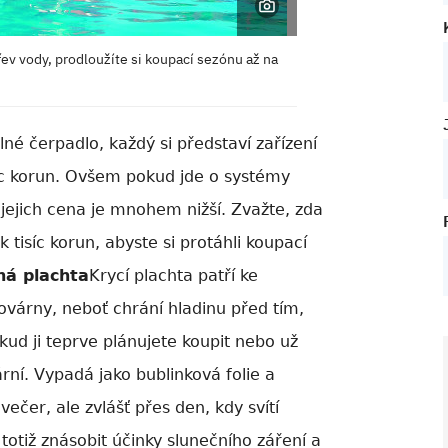
ev vody, prodloužíte si koupací sezónu až na
lné čerpadlo
, každý si představí zařízení
isíc korun. Ovšem pokud jde o systémy
jejich cena je mnohem nižší. Zvažte, zda
 tisíc korun, abyste si protáhli koupací
á plachta
Krycí plachta patří ke
várny, neboť chrání hladinu před tím,
kud ji teprve plánujete koupit nebo už
rní. Vypadá jako bublinková folie a
večer, ale zvlášť přes den, kdy svítí
otiž znásobit účinky slunečního záření a