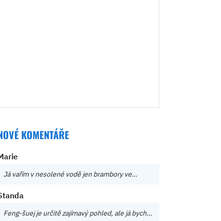
NOVÉ KOMENTÁŘE
Marie
Já vařím v nesolené vodě jen brambory ve…
Standa
Feng-šuej je určitě zajímavý pohled, ale já bych…