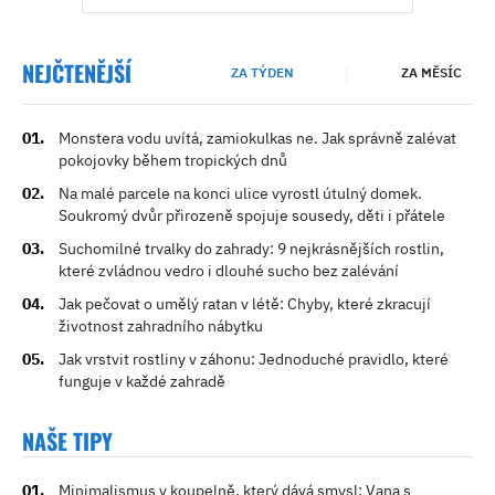
NEJČTENĚJŠÍ
ZA TÝDEN
ZA MĚSÍC
Monstera vodu uvítá, zamiokulkas ne. Jak správně zalévat
pokojovky během tropických dnů
Na malé parcele na konci ulice vyrostl útulný domek.
Soukromý dvůr přirozeně spojuje sousedy, děti i přátele
Suchomilné trvalky do zahrady: 9 nejkrásnějších rostlin,
které zvládnou vedro i dlouhé sucho bez zalévání
Jak pečovat o umělý ratan v létě: Chyby, které zkracují
životnost zahradního nábytku
Jak vrstvit rostliny v záhonu: Jednoduché pravidlo, které
funguje v každé zahradě
NAŠE TIPY
Minimalismus v koupelně, který dává smysl: Vana s