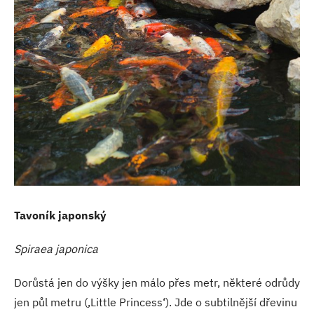
Tavoník japonský
Spiraea japonica
Dorůstá jen do výšky jen málo přes metr, některé odrůdy
jen půl metru (‚Little Princess‘). Jde o subtilnější dřevinu