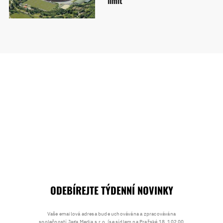
limit
ODEBÍREJTE TÝDENNÍ NOVINKY
Vaše emailová adresa bude uchovávána a zpracovávána
společností Jaga Media s.r.o. (se sídlem na Pražské 18, 102 00