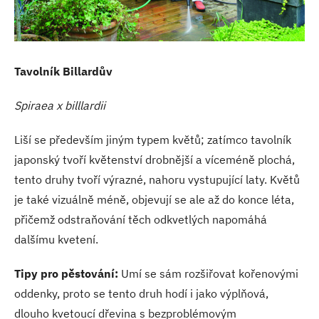
Tavolník Billardův
Spiraea x billlardii
Liší se především jiným typem květů; zatímco tavolník
japonský tvoří květenství drobnější a víceméně plochá,
tento druhy tvoří výrazné, nahoru vystupující laty. Květů
je také vizuálně méně, objevují se ale až do konce léta,
přičemž odstraňování těch odkvetlých napomáhá
dalšímu kvetení.
Tipy pro pěstování:
Umí se sám rozšiřovat kořenovými
oddenky, proto se tento druh hodí i jako výplňová,
dlouho kvetoucí dřevina s bezproblémovým