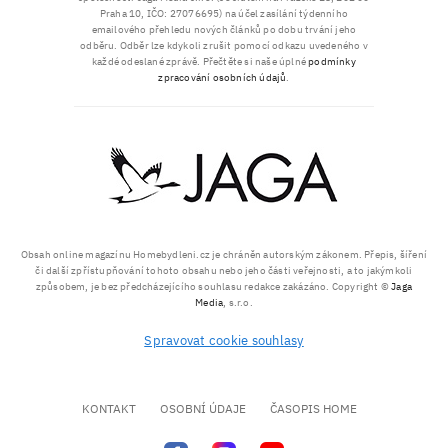
Praha 10, IČO: 27076695) na účel zasílání týdenního
emailového přehledu nových článků po dobu trvání jeho
odběru. Odběr lze kdykoli zrušit pomocí odkazu uvedeného v
každé odeslané zprávě. Přečtěte si naše úplné
podmínky
zpracování osobních údajů
.
Obsah online magazínu Homebydleni.cz je chráněn autorským zákonem. Přepis, šíření
či další zpřístupňování tohoto obsahu nebo jeho části veřejnosti, a to jakýmkoli
způsobem, je bez předcházejícího souhlasu redakce zakázáno. Copyright ©
Jaga
Media
, s.r.o.
Spravovat cookie souhlasy
KONTAKT
OSOBNÍ ÚDAJE
ČASOPIS HOME