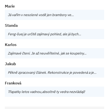
Marie
Já vařím v nesolené vodě jen brambory ve…
Standa
Feng-šuej je určitě zajímavý pohled, ale já bych…
Karlos
Zajímavé čtení. Je až neuvěřitelné, jak se koupelny…
Jakub
Pěkně zpracovaný článek. Rekonstrukce je povedená a je…
Franková
Třapatky letos vadnou,absoltně ty vedra nezvládají!