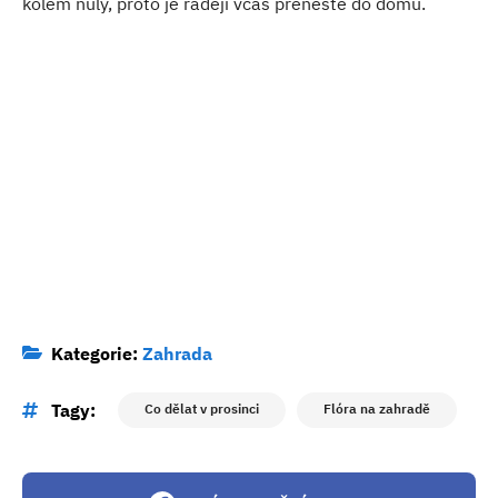
kolem nuly, proto je raději včas přeneste do domu.
Kategorie:
Zahrada
Tagy:
Co dělat v prosinci
Flóra na zahradě