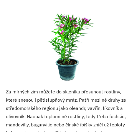
Za mírných zim můžete do skleníku přesunout rostliny,
které snesou i pětistupňový mráz. Patří mezi ně druhy ze
středomořského regionu jako oleandr, vavřín, fíkovník a
olivovník. Naopak teplomilné rostliny, tedy třeba fuchsie,
mandevilly, buganvilie nebo čínské ibišky zničí už teploty