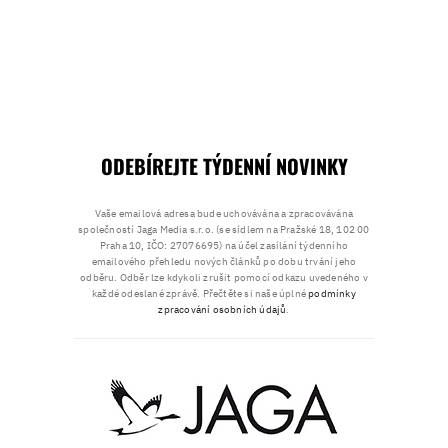
ODEBÍREJTE TÝDENNÍ NOVINKY
Vaše emailová adresa bude uchovávána a zpracovávána
společností Jaga Media s.r.o. (se sídlem na Pražské 18, 102 00
Praha 10, IČO: 27076695) na účel zasílání týdenního
emailového přehledu nových článků po dobu trvání jeho
odběru. Odběr lze kdykoli zrušit pomocí odkazu uvedeného v
každé odeslané zprávě. Přečtěte si naše úplné
podmínky
zpracování osobních údajů
.