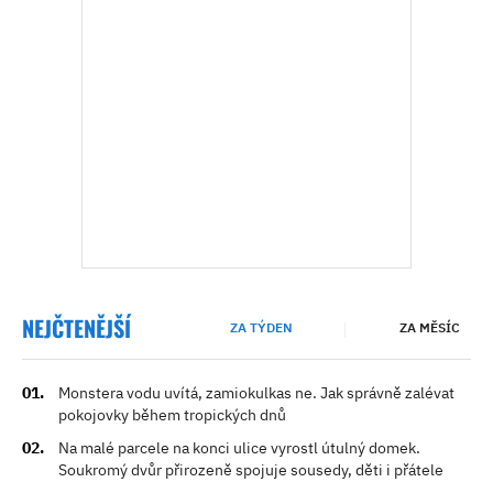
NEJČTENĚJŠÍ
ZA TÝDEN
ZA MĚSÍC
Monstera vodu uvítá, zamiokulkas ne. Jak správně zalévat
pokojovky během tropických dnů
Na malé parcele na konci ulice vyrostl útulný domek.
Soukromý dvůr přirozeně spojuje sousedy, děti i přátele