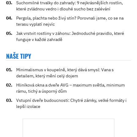
Suchomilné trvalky do zahrady: 9 nejkrásnějších rostlin,
které zvládnou vedro i dlouhé sucho bez zalévání
Pergola, plachta nebo živý stín? Porovnali jsme, co se na
terasu vyplatí nejvíc
Jak vrstvit rostliny v záhonu: Jednoduché pravidlo, které
funguje v každé zahradě
NAŠE TIPY
Minimalismus v koupelně, který dává smysl: Vana s
detailem, který mění celý dojem
Hliníková okna a dveře AVG – maximum světla, minimum
rámu, tichý a úsporný dům
Vstupní dveře budoucnosti: Chytré zámky, velké formáty i
lepší izolace