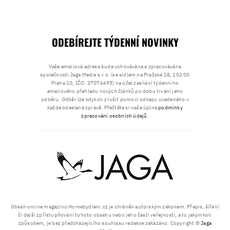
ODEBÍREJTE TÝDENNÍ NOVINKY
Vaše emailová adresa bude uchovávána a zpracovávána
společností Jaga Media s.r.o. (se sídlem na Pražské 18, 102 00
Praha 10, IČO: 27076695) na účel zasílání týdenního
emailového přehledu nových článků po dobu trvání jeho
odběru. Odběr lze kdykoli zrušit pomocí odkazu uvedeného v
každé odeslané zprávě. Přečtěte si naše úplné
podmínky
zpracování osobních údajů
.
Obsah online magazínu Homebydleni.cz je chráněn autorským zákonem. Přepis, šíření
či další zpřístupňování tohoto obsahu nebo jeho části veřejnosti, a to jakýmkoli
způsobem, je bez předcházejícího souhlasu redakce zakázáno. Copyright ©
Jaga