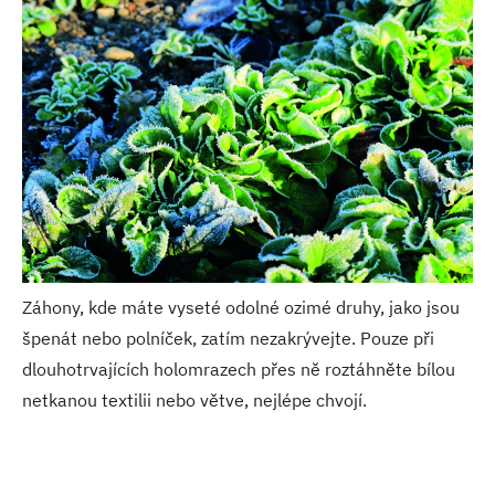
Záhony, kde máte vyseté odolné ozimé druhy, jako jsou
špenát nebo polníček, zatím nezakrývejte. Pouze při
dlouhotrvajících holomrazech přes ně roztáhněte bílou
netkanou textilii nebo větve, nejlépe chvojí.