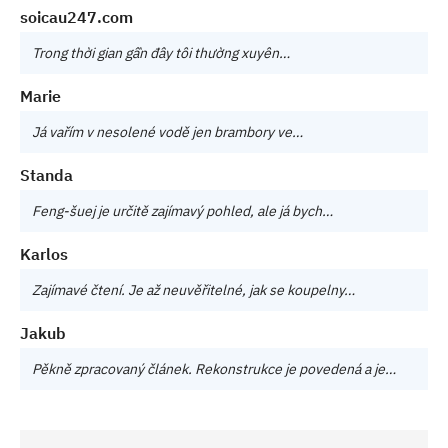
soicau247.com
Trong thời gian gần đây tôi thường xuyên…
Marie
Já vařím v nesolené vodě jen brambory ve…
Standa
Feng-šuej je určitě zajímavý pohled, ale já bych…
Karlos
Zajímavé čtení. Je až neuvěřitelné, jak se koupelny…
Jakub
Pěkně zpracovaný článek. Rekonstrukce je povedená a je…