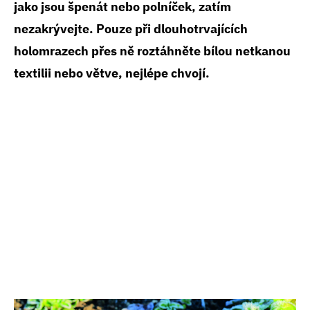
jako jsou špenát nebo polníček, zatím
nezakrývejte. Pouze při dlouhotrvajících
holomrazech přes ně roztáhněte bílou netkanou
textilii nebo větve, nejlépe chvojí.