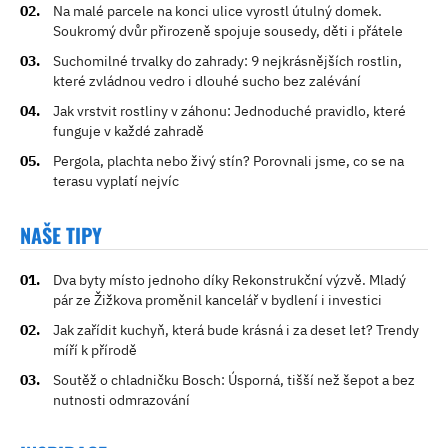
Na malé parcele na konci ulice vyrostl útulný domek.
Soukromý dvůr přirozeně spojuje sousedy, děti i přátele
Suchomilné trvalky do zahrady: 9 nejkrásnějších rostlin,
které zvládnou vedro i dlouhé sucho bez zalévání
Jak vrstvit rostliny v záhonu: Jednoduché pravidlo, které
funguje v každé zahradě
Pergola, plachta nebo živý stín? Porovnali jsme, co se na
terasu vyplatí nejvíc
NAŠE TIPY
Dva byty místo jednoho díky Rekonstrukční výzvě. Mladý
pár ze Žižkova proměnil kancelář v bydlení i investici
Jak zařídit kuchyň, která bude krásná i za deset let? Trendy
míří k přírodě
Soutěž o chladničku Bosch: Úsporná, tišší než šepot a bez
nutnosti odmrazování