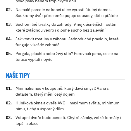
pokojovky během tropických dnů
Na malé parcele na konci ulice vyrostl útulný domek.
Soukromý dvůr přirozeně spojuje sousedy, děti i přátele
Suchomilné trvalky do zahrady: 9 nejkrásnějších rostlin,
které zvládnou vedro i dlouhé sucho bez zalévání
Jak vrstvit rostliny v záhonu: Jednoduché pravidlo, které
funguje v každé zahradě
Pergola, plachta nebo živý stín? Porovnali jsme, co se na
terasu vyplatí nejvíc
NAŠE TIPY
Minimalismus v koupelně, který dává smysl: Vana s
detailem, který mění celý dojem
Hliníková okna a dveře AVG – maximum světla, minimum
rámu, tichý a úsporný dům
Vstupní dveře budoucnosti: Chytré zámky, velké formáty i
lepší izolace