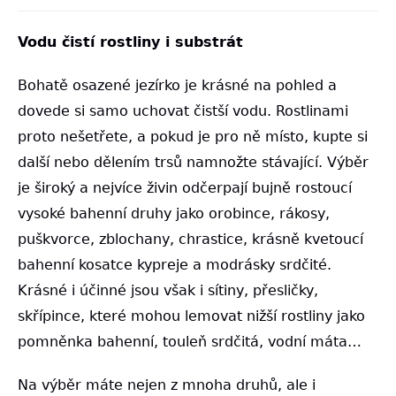
Vodu čistí rostliny i substrát
Bohatě osazené jezírko je krásné na pohled a
dovede si samo uchovat čistší vodu. Rostlinami
proto nešetřete, a pokud je pro ně místo, kupte si
další nebo dělením trsů namnožte stávající. Výběr
je široký a nejvíce živin odčerpají bujně rostoucí
vysoké bahenní druhy jako orobince, rákosy,
puškvorce, zblochany, chrastice, krásně kvetoucí
bahenní kosatce kypreje a modrásky srdčité.
Krásné i účinné jsou však i sítiny, přesličky,
skřípince, které mohou lemovat nižší rostliny jako
pomněnka bahenní, touleň srdčitá, vodní máta…
Na výběr máte nejen z mnoha druhů, ale i