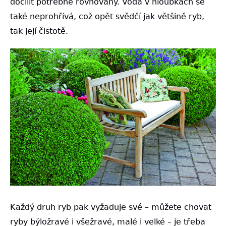
docílit potřebné rovnováhy. Voda v hloubkách se
také neprohřívá, což opět svědčí jak většině ryb,
tak její čistotě.
Každý druh ryb pak vyžaduje své – můžete chovat
ryby býložravé i všežravé, malé i velké – je třeba