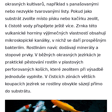
okrasných kultivarů, například s panašovanými
nebo nezvykle tvarovanými listy. Pokud jako
substrát zvolíte místo písku nebo kačírku zeolit,
k čistotě vody přispějete ještě více. Zrnka této
vulkanické horniny výjimečných vlastností obsahují
mikroskopické kanálky, v nichž se daří prospěšným
bakteriím. Rostlinám navíc dodávají minerály a
stopové prvky. V běžných okrasných jezírkách je
praktické pěstování rostlin v plastových
perforovaných koších, které zeolitem při výsadbě
jednoduše vyplníte. V čisticích zónách větších
koupacích jezírek se rostliny obvykle sázejí přímo
do substrátu.