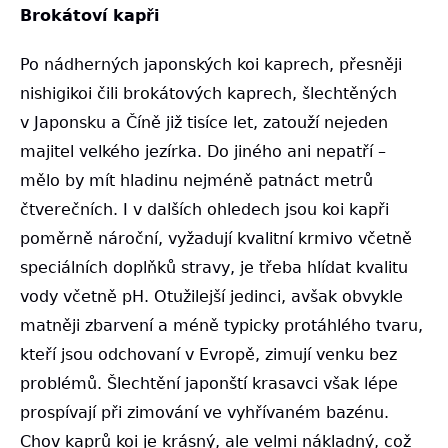
Brokátoví kapři
Po nádherných japonských koi kaprech, přesněji
nishigikoi čili brokátových kaprech, šlechtěných
v Japonsku a Číně již tisíce let, zatouží nejeden
majitel velkého jezírka. Do jiného ani nepatří –
mělo by mít hladinu nejméně patnáct metrů
čtverečních. I v dalších ohledech jsou koi kapři
poměrně nároční, vyžadují kvalitní krmivo včetně
speciálních doplňků stravy, je třeba hlídat kvalitu
vody včetně pH. Otužilejší jedinci, avšak obvykle
matněji zbarvení a méně typicky protáhlého tvaru,
kteří jsou odchovaní v Evropě, zimují venku bez
problémů. Šlechtění japonští krasavci však lépe
prospívají při zimování ve vyhřívaném bazénu.
Chov kaprů koi je krásný, ale velmi nákladný, což