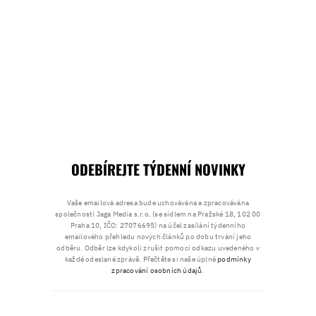
ODEBÍREJTE TÝDENNÍ NOVINKY
Vaše emailová adresa bude uchovávána a zpracovávána
společností Jaga Media s.r.o. (se sídlem na Pražské 18, 102 00
Praha 10, IČO: 27076695) na účel zasílání týdenního
emailového přehledu nových článků po dobu trvání jeho
odběru. Odběr lze kdykoli zrušit pomocí odkazu uvedeného v
každé odeslané zprávě. Přečtěte si naše úplné
podmínky
zpracování osobních údajů
.