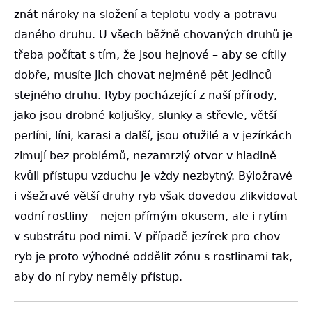
znát nároky na složení a teplotu vody a potravu
daného druhu. U všech běžně chovaných druhů je
třeba počítat s tím, že jsou hejnové – aby se cítily
dobře, musíte jich chovat nejméně pět jedinců
stejného druhu. Ryby pocházející z naší přírody,
jako jsou drobné koljušky, slunky a střevle, větší
perlíni, líni, karasi a další, jsou otužilé a v jezírkách
zimují bez problémů, nezamrzlý otvor v hladině
kvůli přístupu vzduchu je vždy nezbytný. Býložravé
i všežravé větší druhy ryb však dovedou zlikvidovat
vodní rostliny – nejen přímým okusem, ale i rytím
v substrátu pod nimi. V případě jezírek pro chov
ryb je proto výhodné oddělit zónu s rostlinami tak,
aby do ní ryby neměly přístup.