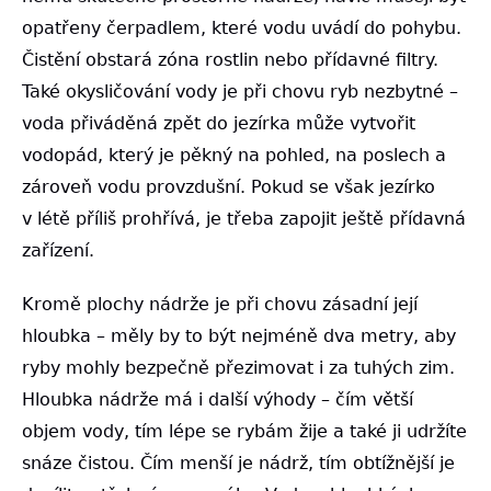
opatřeny čerpadlem, které vodu uvádí do pohybu.
Čistění obstará zóna rostlin nebo přídavné filtry.
Také okysličování vody je při chovu ryb nezbytné –
voda přiváděná zpět do jezírka může vytvořit
vodopád, který je pěkný na pohled, na poslech a
zároveň vodu provzdušní. Pokud se však jezírko
v létě příliš prohřívá, je třeba zapojit ještě přídavná
zařízení.
Kromě plochy nádrže je při chovu zásadní její
hloubka – měly by to být nejméně dva metry, aby
ryby mohly bezpečně přezimovat i za tuhých zim.
Hloubka nádrže má i další výhody – čím větší
objem vody, tím lépe se rybám žije a také ji udržíte
snáze čistou. Čím menší je nádrž, tím obtížnější je