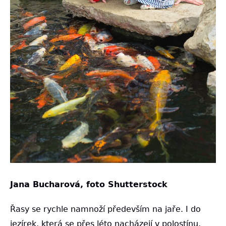
Jana Bucharová, foto Shutterstock
Řasy se rychle namnoží především na jaře. I do
jezírek, která se přes léto nacházejí v polostínu,