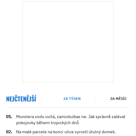
NEJČTENĚJŠÍ
ZA TÝDEN
ZA MĚSÍC
Monstera vodu uvítá, zamiokulkas ne. Jak správně zalévat
pokojovky během tropických dnů
Na malé parcele na konci ulice vyrostl útulný domek.