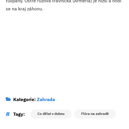
tulipány. Ostře růžová trávnička (Armeria) je nižší a hodí
se na kraj záhonu.
Kategorie:
Zahrada
Tagy:
Co dělat v dubnu
Flóra na zahradě