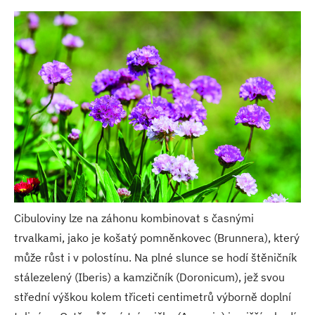
Cibuloviny lze na záhonu kombinovat s časnými
trvalkami, jako je košatý pomněnkovec (Brunnera), který
může růst i v polostínu. Na plné slunce se hodí štěničník
stálezelený (Iberis) a kamzičník (Doronicum), jež svou
střední výškou kolem třiceti centimetrů výborně doplní