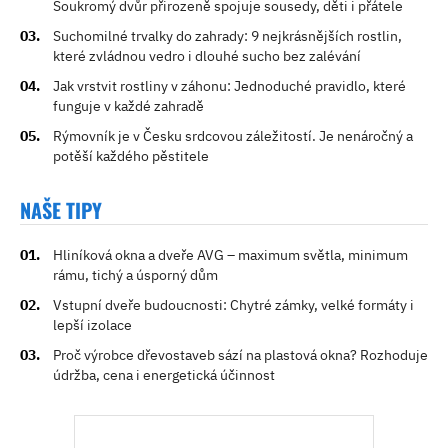
Soukromý dvůr přirozeně spojuje sousedy, děti i přátele
Suchomilné trvalky do zahrady: 9 nejkrásnějších rostlin,
které zvládnou vedro i dlouhé sucho bez zalévání
Jak vrstvit rostliny v záhonu: Jednoduché pravidlo, které
funguje v každé zahradě
Rýmovník je v Česku srdcovou záležitostí. Je nenáročný a
potěší každého pěstitele
NAŠE TIPY
Hliníková okna a dveře AVG – maximum světla, minimum
rámu, tichý a úsporný dům
Vstupní dveře budoucnosti: Chytré zámky, velké formáty i
lepší izolace
Proč výrobce dřevostaveb sází na plastová okna? Rozhoduje
údržba, cena i energetická účinnost