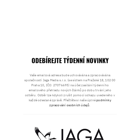
ODEBÍREJTE TÝDENNÍ NOVINKY
Vaše emailová adresa bude uchovávána a zpracovávána
společností Jaga Media s.r.o. (se sídlem na Pražské 18, 102 00
Praha 10, IČO: 27076695) na účel zasílání týdenního
emailového přehledu nových článků po dobu trvání jeho
odběru. Odběr lze kdykoli zrušit pomocí odkazu uvedeného v
každé odeslané zprávě. Přečtěte si naše úplné
podmínky
zpracování osobních údajů
.