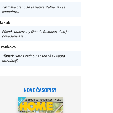
Zajímavé čtení. Je až neuvěřitelné, jak se
koupelny…
Jakub
Pěkně zpracovaný článek. Rekonstrukce je
povedená a je…
Franková
Třapatky letos vadnou,absoltně ty vedra
nezvládají!
NOVÉ ČASOPISY