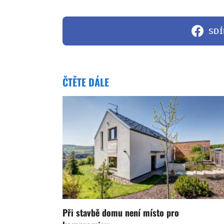
SDÍ
ČTĚTE DÁLE
Při stavbě domu není místo pro