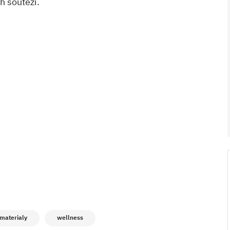
h soutěží.
V ZAHRADĚ 2/2026
 materialy
wellness