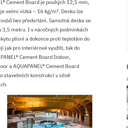
L® Cement Board je pouhých 12,5 mm,
 je velmi nízká – 16 kg/m
2
. Desku lze
roubů bez předvrtání. Samotná deska se
u 3,5 metru. I v náročných podmínkách
skytu plísní a dokonce proti teplotám do
 jak pro interiérové využití, tak do
UAPANEL® Cement Board Indoor,
oor a AQUAPANEL® Cement Board
o stavebních konstrukcí v silně
ch.