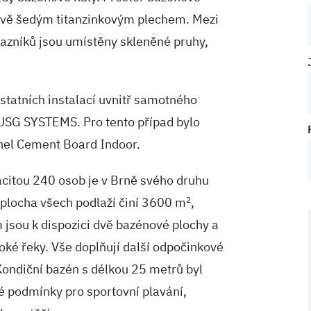
avě šedým titanzinkovým plechem. Mezi
azníků jsou umístěny skleněné pruhy,
statních instalací uvnitř samotného
USG SYSTEMS. Pro tento případ bylo
el Cement Board Indoor.
citou 240 osob je v Brně svého druhu
 plocha všech podlaží činí 3600 m
2
,
 jsou k dispozici dvě bazénové plochy a
voké řeky. Vše doplňují další odpočinkové
 Kondiční bazén s délkou 25 metrů byl
é podmínky pro sportovní plavání,