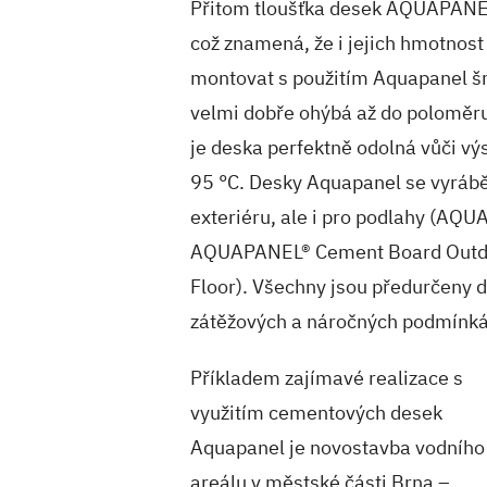
Přitom tloušťka desek AQUAPANE
což znamená, že i jejich hmotnost
montovat s použitím Aquapanel š
velmi dobře ohýbá až do poloměr
je deska perfektně odolná vůči vý
95 °C. Desky Aquapanel se vyrábějí
exteriéru, ale i pro podlahy (AQ
AQUAPANEL® Cement Board Outd
Floor). Všechny jsou předurčeny d
zátěžových a náročných podmínká
Příkladem zajímavé realizace s
využitím cementových desek
Aquapanel je novostavba vodního
areálu v městské části Brna –