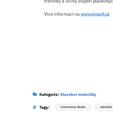
tréninky a určitý stupeň plaveckýc
Více informací na
www.knauf.cz
Kategorie:
Stavební materiály
Tagy:
cementova deska
stavebni