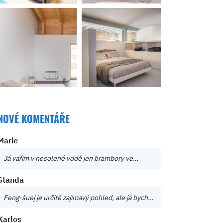
NOVÉ KOMENTÁŘE
Marie
Já vařím v nesolené vodě jen brambory ve…
Standa
Feng-šuej je určitě zajímavý pohled, ale já bych…
Karlos