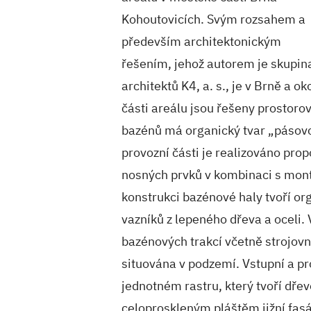
Kohoutovicích. Svým rozsahem a
především architektonickým
řešením, jehož autorem je skupin
architektů K4, a. s., je v Brně a o
části areálu jsou řešeny prostorov
bazénů má organický tvar „pásovc
provozní části je realizováno pr
nosných prvků v kombinaci s mon
konstrukci bazénové haly tvoří o
vazníků z lepeného dřeva a oceli.
bazénových trakcí včetně strojov
situována v podzemí. Vstupní a pr
jednotném rastru, který tvoří dře
celoproskleným pláštěm jižní fas