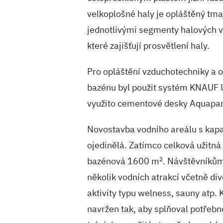
velkoplošné haly je opláštěný tm
jednotlivými segmenty halových v
které zajišťují prosvětlení haly.
Pro opláštění vzduchotechniky a o
bazénu byl použit systém KNAUF 
využito cementové desky Aquapan
Novostavba vodního areálu s kapa
ojedinělá. Zatímco celková užitná
bazénová 1600 m
2
. Návštěvníkům
několik vodních atrakcí včetně di
aktivity typu welness, sauny atp.
navržen tak, aby splňoval potřebn