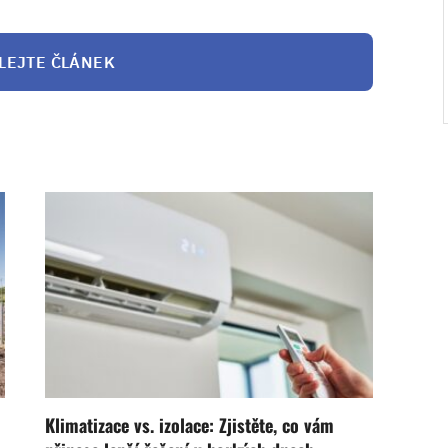
LEJTE ČLÁNEK
Klimatizace vs. izolace: Zjistěte, co vám