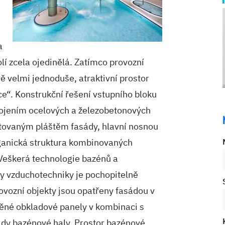
a
kolí zcela ojedinělá. Zatímco provozní
ě velmi jednoduše, atraktivní prostor
e“. Konstrukční řešení vstupního bloku
opojením ocelových a železobetonových
tovaným pláštěm fasády, hlavní nosnou
rganická struktura kombinovaných
 Veškerá technologie bazénů a
ny vzduchotechniky je pochopitelně
ovozní objekty jsou opatřeny fasádou v
věné obkladové panely v kombinaci s
ády bazénové haly. Prostor bazénové