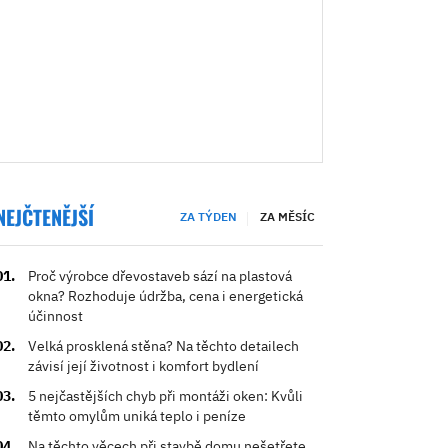
NEJČTENĚJŠÍ
ZA TÝDEN
ZA MĚSÍC
Proč výrobce dřevostaveb sází na plastová
okna? Rozhoduje údržba, cena i energetická
účinnost
Velká prosklená stěna? Na těchto detailech
závisí její životnost i komfort bydlení
5 nejčastějších chyb při montáži oken: Kvůli
těmto omylům uniká teplo i peníze
Na těchto věcech při stavbě domu nešetřete.