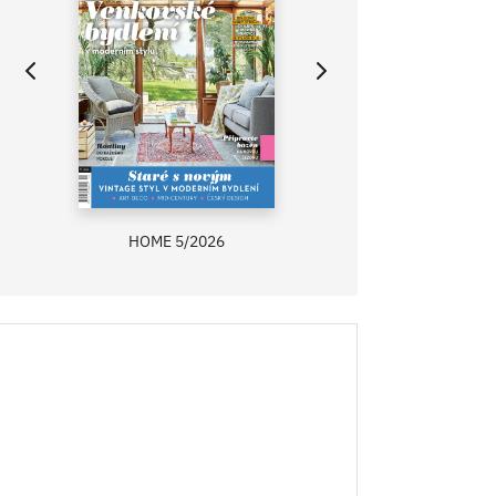
HOME 5/2026
ZAHRADA PRÍMA
RECEPTY PRÍMA
ASB 0