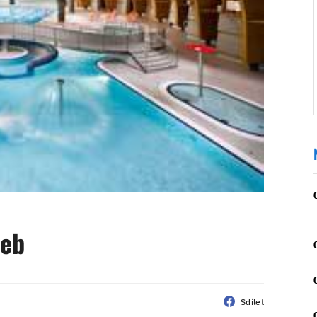
veb
Sdílet