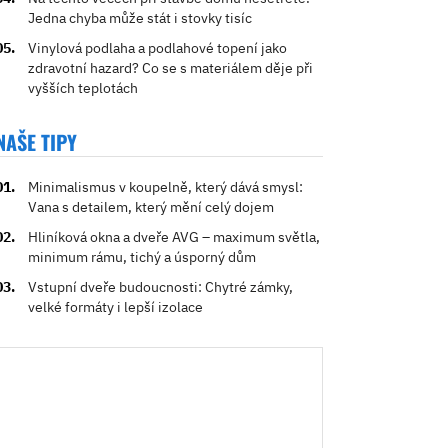
Jedna chyba může stát i stovky tisíc
Vinylová podlaha a podlahové topení jako
zdravotní hazard? Co se s materiálem děje při
vyšších teplotách
NAŠE TIPY
Minimalismus v koupelně, který dává smysl:
Vana s detailem, který mění celý dojem
Hliníková okna a dveře AVG – maximum světla,
minimum rámu, tichý a úsporný dům
Vstupní dveře budoucnosti: Chytré zámky,
velké formáty i lepší izolace