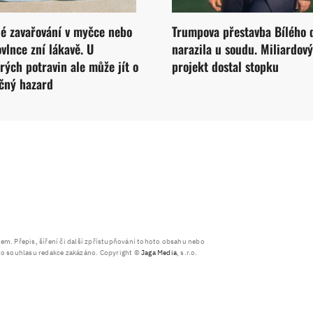
é zavařování v myčce nebo
Trumpova přestavba Bílého
vlnce zní lákavě. U
narazila u soudu. Miliardový
rých potravin ale může jít o
projekt dostal stopku
čný hazard
. Přepis, šíření či další zpřístupňování tohoto obsahu nebo
ího souhlasu redakce zakázáno. Copyright ©
Jaga Media
, s.r.o.