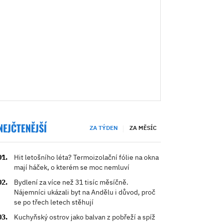
NEJČTENĚJŠÍ
ZA TÝDEN
ZA MĚSÍC
Hit letošního léta? Termoizolační fólie na okna
mají háček, o kterém se moc nemluví
Bydlení za více než 31 tisíc měsíčně.
Nájemníci ukázali byt na Andělu i důvod, proč
se po třech letech stěhují
Kuchyňský ostrov jako balvan z pobřeží a spíž