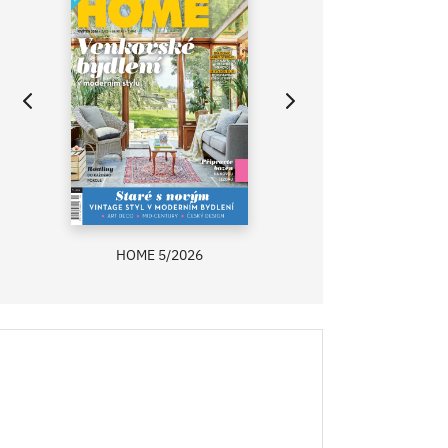
HOME 5/2026
ZAHRADA PRÍMA
RECEPTY PRÍMA
ASB 0