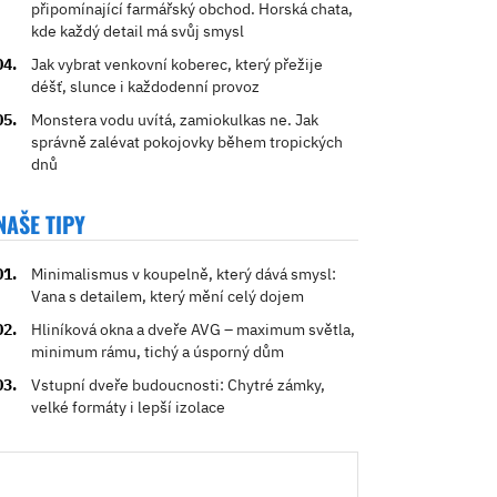
připomínající farmářský obchod. Horská chata,
kde každý detail má svůj smysl
Jak vybrat venkovní koberec, který přežije
déšť, slunce i každodenní provoz
Monstera vodu uvítá, zamiokulkas ne. Jak
správně zalévat pokojovky během tropických
dnů
NAŠE TIPY
Minimalismus v koupelně, který dává smysl:
Vana s detailem, který mění celý dojem
Hliníková okna a dveře AVG – maximum světla,
minimum rámu, tichý a úsporný dům
Vstupní dveře budoucnosti: Chytré zámky,
velké formáty i lepší izolace