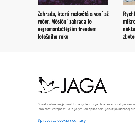
Zahrada, která rozkvétá a voní až
Rychl
večer. Měsíční zahrada je
mikro
nejromantičtějším trendem
někte
letošního roku
zbyte
Obsah online magazínu Homebydleni.cz je chráněn autorským zákonem
jeho části veřejnosti, a to jakýmkoli způsobem, je bez předcházejíc
Spravovat cookie souhlasy