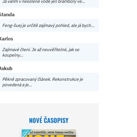
Já vařím v nesolené vodě jen brambory ve…
Standa
Feng-šuej je určitě zajímavý pohled, ale já bych…
Karlos
Zajímavé čtení. Je až neuvěřitelné, jak se
koupelny…
Jakub
Pěkně zpracovaný článek. Rekonstrukce je
povedená a je…
NOVÉ ČASOPISY