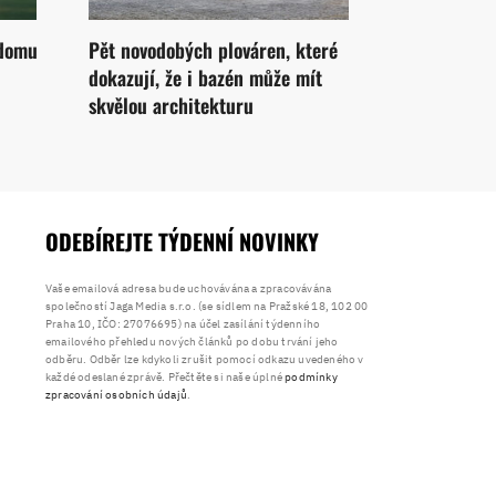
 domu
Pět novodobých plováren, které
dokazují, že i bazén může mít
skvělou architekturu
ODEBÍREJTE TÝDENNÍ NOVINKY
Vaše emailová adresa bude uchovávána a zpracovávána
společností Jaga Media s.r.o. (se sídlem na Pražské 18, 102 00
Praha 10, IČO: 27076695) na účel zasílání týdenního
emailového přehledu nových článků po dobu trvání jeho
odběru. Odběr lze kdykoli zrušit pomocí odkazu uvedeného v
každé odeslané zprávě. Přečtěte si naše úplné
podmínky
zpracování osobních údajů
.