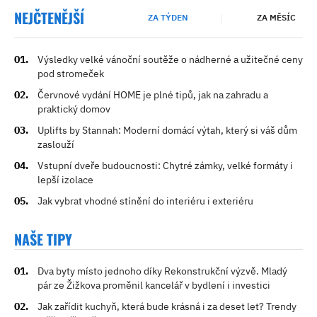
NEJČTENĚJŠÍ
ZA TÝDEN
ZA MĚSÍC
Výsledky velké vánoční soutěže o nádherné a užitečné ceny
pod stromeček
Červnové vydání HOME je plné tipů, jak na zahradu a
praktický domov
Uplifts by Stannah: Moderní domácí výtah, který si váš dům
zaslouží
Vstupní dveře budoucnosti: Chytré zámky, velké formáty i
lepší izolace
Jak vybrat vhodné stínění do interiéru i exteriéru
NAŠE TIPY
Dva byty místo jednoho díky Rekonstrukční výzvě. Mladý
pár ze Žižkova proměnil kancelář v bydlení i investici
Jak zařídit kuchyň, která bude krásná i za deset let? Trendy