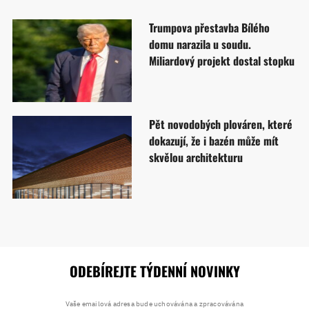
Trumpova přestavba Bílého
domu narazila u soudu.
Miliardový projekt dostal stopku
Pět novodobých plováren, které
dokazují, že i bazén může mít
skvělou architekturu
ODEBÍREJTE TÝDENNÍ NOVINKY
Vaše emailová adresa bude uchovávána a zpracovávána