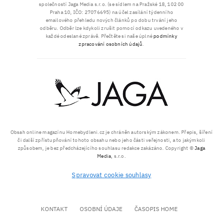
společností Jaga Media s.r.o. (se sídlem na Pražské 18, 102 00
Praha 10, IČO: 27076695) na účel zasílání týdenního
emailového přehledu nových článků po dobu trvání jeho
odběru. Odběr lze kdykoli zrušit pomocí odkazu uvedeného v
každé odeslané zprávě. Přečtěte si naše úplné
podmínky
zpracování osobních údajů
.
Obsah online magazínu Homebydleni.cz je chráněn autorským zákonem. Přepis, šíření
či další zpřístupňování tohoto obsahu nebo jeho části veřejnosti, a to jakýmkoli
způsobem, je bez předcházejícího souhlasu redakce zakázáno. Copyright ©
Jaga
Media
, s.r.o.
Spravovat cookie souhlasy
KONTAKT
OSOBNÍ ÚDAJE
ČASOPIS HOME