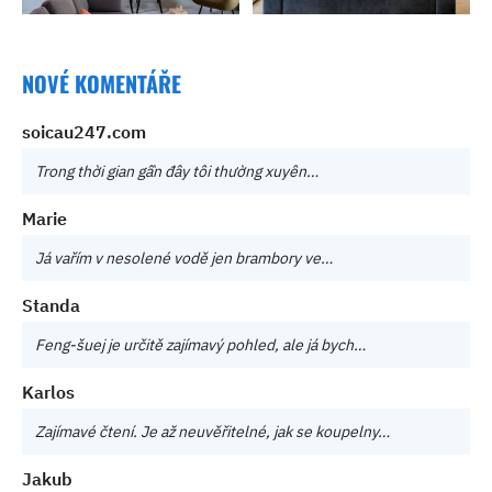
NOVÉ KOMENTÁŘE
soicau247.com
Trong thời gian gần đây tôi thường xuyên…
Marie
Já vařím v nesolené vodě jen brambory ve…
Standa
Feng-šuej je určitě zajímavý pohled, ale já bych…
Karlos
Zajímavé čtení. Je až neuvěřitelné, jak se koupelny…
Jakub