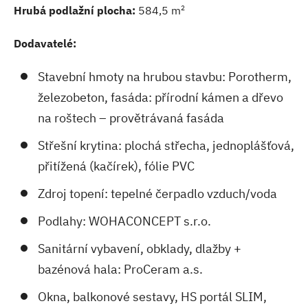
2
Hrubá podlažní plocha:
584,5 m
Dodavatelé:
Stavební hmoty na hrubou stavbu: Porotherm,
železobeton, fasáda: přírodní kámen a dřevo
na roštech – provětrávaná fasáda
Střešní krytina: plochá střecha, jednoplášťová,
přitížená (kačírek), fólie PVC
Zdroj topení: tepelné čerpadlo vzduch/voda
Podlahy: WOHACONCEPT s.r.o.
Sanitární vybavení, obklady, dlažby +
bazénová hala: ProCeram a.s.
Okna, balkonové sestavy, HS portál SLIM,