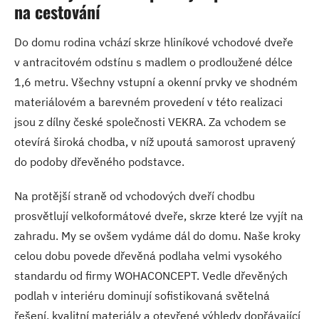
na cestování
Do domu rodina vchází skrze hliníkové vchodové dveře
v antracitovém odstínu s madlem o prodloužené délce
1,6 metru. Všechny vstupní a okenní prvky ve shodném
materiálovém a barevném provedení v této realizaci
jsou z dílny české společnosti VEKRA. Za vchodem se
otevírá široká chodba, v níž upoutá samorost upravený
do podoby dřevěného podstavce.
Na protější straně od vchodových dveří chodbu
prosvětlují velkoformátové dveře, skrze které lze vyjít na
zahradu. My se ovšem vydáme dál do domu. Naše kroky
celou dobu povede dřevěná podlaha velmi vysokého
standardu od firmy WOHACONCEPT. Vedle dřevěných
podlah v interiéru dominují sofistikovaná světelná
řešení, kvalitní materiály a otevřené výhledy dopřávající