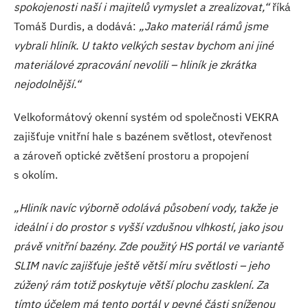
spokojenosti naší i majitelů vymyslet a zrealizovat,“
říká
Tomáš Durdis, a dodává:
„Jako materiál rámů jsme
vybrali hliník. U takto velkých sestav bychom ani jiné
materiálové zpracování nevolili – hliník je zkrátka
nejodolnější.“
Velkoformátový okenní systém od společnosti VEKRA
zajišťuje vnitřní hale s bazénem světlost, otevřenost
a zároveň optické zvětšení prostoru a propojení
s okolím.
„Hliník navíc výborně odolává působení vody, takže je
ideální i do prostor s vyšší vzdušnou vlhkostí, jako jsou
právě vnitřní bazény. Zde použitý HS portál ve variantě
SLIM navíc zajišťuje ještě větší míru světlosti – jeho
zúžený rám totiž poskytuje větší plochu zasklení.
Za
tímto účelem má tento portál v pevné části sníženou