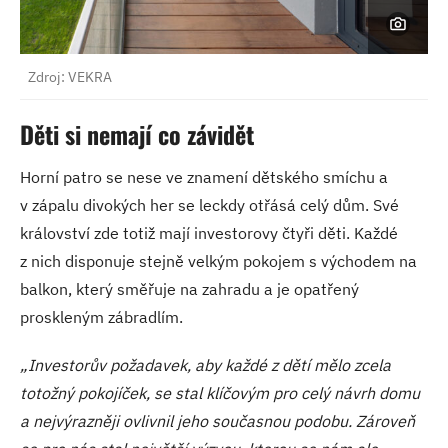
Zdroj: VEKRA
Děti si nemají co závidět
Horní patro se nese ve znamení dětského smíchu a
v zápalu divokých her se leckdy otřásá celý dům. Své
království zde totiž mají investorovy čtyři děti. Každé
z nich disponuje stejně velkým pokojem s východem na
balkon, který směřuje na zahradu a je opatřený
proskleným zábradlím.
„Investorův požadavek, aby každé z dětí mělo zcela
totožný pokojíček, se stal klíčovým pro celý návrh domu
a nejvýrazněji ovlivnil jeho současnou podobu. Zároveň