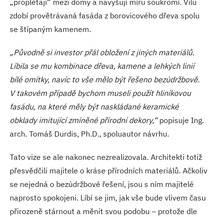
„proplétají“ mezi domy a navyšují míru soukromí. Vilu
zdobí provětrávaná fasáda z borovicového dřeva spolu
se štípaným kamenem.
„Původně si investor přál obložení z jiných materiálů.
Líbila se mu kombinace dřeva, kamene a lehkých linií
bílé omítky, navíc to vše mělo být řešeno bezúdržbově.
V takovém případě bychom museli použít hliníkovou
fasádu, na které měly být naskládané keramické
obklady imitující zmíněné přírodní dekory,“
popisuje Ing.
arch. Tomáš Durdis, Ph.D., spoluautor návrhu.
Tato vize se ale nakonec nezrealizovala. Architekti totiž
přesvědčili majitele o kráse přírodních materiálů. Ačkoliv
se nejedná o bezúdržbové řešení, jsou s ním majitelé
naprosto spokojeni. Líbí se jim, jak vše bude vlivem času
přirozeně stárnout a měnit svou podobu – protože dle