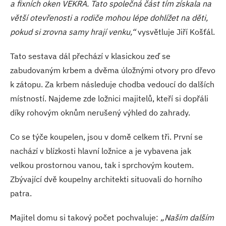
a fixních oken VEKRA. Tato společná část tím získala na
větší otevřenosti a rodiče mohou lépe dohlížet na děti,
pokud si zrovna samy hrají venku,“
vysvětluje Jiří Košťál.
Tato sestava dál přechází v klasickou zeď se
zabudovaným krbem a dvěma úložnými otvory pro dřevo
k zátopu. Za krbem následuje chodba vedoucí do dalších
místností. Najdeme zde ložnici majitelů, kteří si dopřáli
díky rohovým oknům nerušený výhled do zahrady.
Co se týče koupelen, jsou v domě celkem tři. První se
nachází v blízkosti hlavní ložnice a je vybavena jak
velkou prostornou vanou, tak i sprchovým koutem.
Zbývající dvě koupelny architekti situovali do horního
patra.
Majitel domu si takový počet pochvaluje:
„Naším dalším