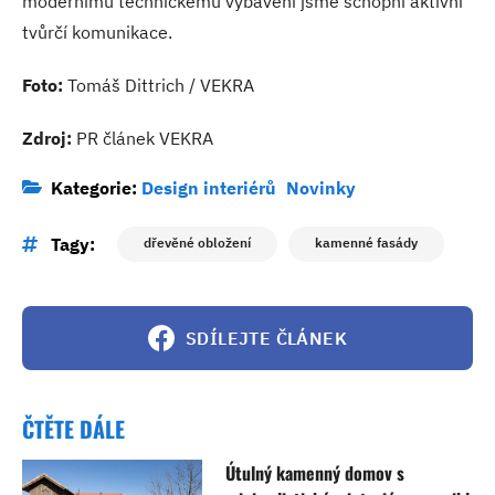
modernímu technickému vybavení jsme schopni aktivní
tvůrčí komunikace.
Foto:
Tomáš Dittrich / VEKRA
Zdroj:
PR článek VEKRA
Kategorie:
Design interiérů
Novinky
Tagy:
dřevěné obložení
kamenné fasády
SDÍLEJTE ČLÁNEK
ČTĚTE DÁLE
Útulný kamenný domov s