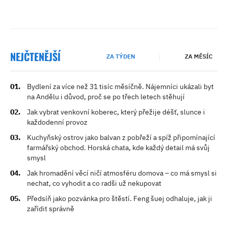
NEJČTENĚJŠÍ
ZA TÝDEN
ZA MĚSÍC
Bydlení za více než 31 tisíc měsíčně. Nájemníci ukázali byt
na Andělu i důvod, proč se po třech letech stěhují
Jak vybrat venkovní koberec, který přežije déšť, slunce i
každodenní provoz
Kuchyňský ostrov jako balvan z pobřeží a spíž připomínající
farmářský obchod. Horská chata, kde každý detail má svůj
smysl
Jak hromadění věcí ničí atmosféru domova – co má smysl si
nechat, co vyhodit a co radši už nekupovat
Předsíň jako pozvánka pro štěstí. Feng šuej odhaluje, jak ji
zařídit správně