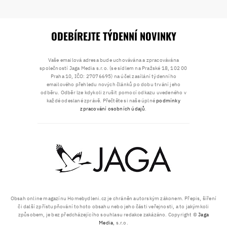
ODEBÍREJTE TÝDENNÍ NOVINKY
Vaše emailová adresa bude uchovávána a zpracovávána
společností Jaga Media s.r.o. (se sídlem na Pražské 18, 102 00
Praha 10, IČO: 27076695) na účel zasílání týdenního
emailového přehledu nových článků po dobu trvání jeho
odběru. Odběr lze kdykoli zrušit pomocí odkazu uvedeného v
každé odeslané zprávě. Přečtěte si naše úplné
podmínky
zpracování osobních údajů
.
Obsah online magazínu Homebydleni.cz je chráněn autorským zákonem. Přepis, šíření
či další zpřístupňování tohoto obsahu nebo jeho části veřejnosti, a to jakýmkoli
způsobem, je bez předcházejícího souhlasu redakce zakázáno. Copyright ©
Jaga
Media
, s.r.o.