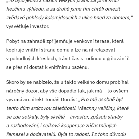
„To bylo jedno z našich velkých přání. Za prvé kvůli
hezčímu výhledu, a za druhé jsme tím chtěli omezit
zvědavé pohledy kolemjdoucích z ulice hned za domem,“
vysvětluje investor.
Pobyt na zahradě zpříjemňuje venkovní terasa, která
kopíruje vnitřní stranu domu a lze na ní relaxovat
v pohodlných křeslech, trávit čas s rodinou u grilování či
se přes ní dostat k vnitřnímu bazénu.
Skoro by se nabízelo, že u takto velkého domu probíhal
náročný dozor, aby vše dopadlo tak, jak má – to ovšem
vyvrací architekt Tomáš Durdis:
„Pro mě osobně byl
tento dům srdcovou záležitostí. Všechny veličiny, které
se zde setkaly, byly skvělé – investor, způsob stavby
a rozhodování, i celková kooperace zúčastněných
řemesel a dodavatelů. Byla to radost. I z toho důvodu