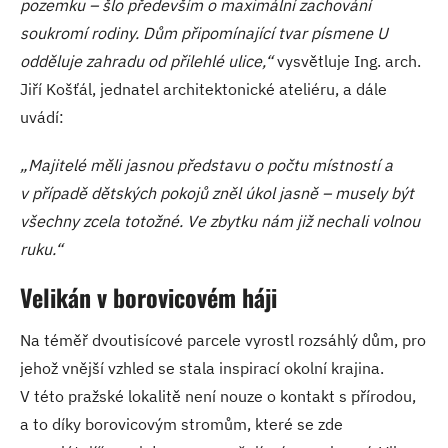
pozemku – šlo především o maximální zachování
soukromí rodiny. Dům připomínající tvar písmene U
odděluje zahradu od přilehlé ulice,“
vysvětluje Ing. arch.
Jiří Košťál, jednatel architektonické ateliéru, a dále
uvádí:
„Majitelé měli jasnou představu o počtu místností a
v případě dětských pokojů zněl úkol jasně – musely být
všechny zcela totožné. Ve zbytku nám již nechali volnou
ruku.“
Velikán v borovicovém háji
Na téměř dvoutisícové parcele vyrostl rozsáhlý dům, pro
jehož vnější vzhled se stala inspirací okolní krajina.
V této pražské lokalitě není nouze o kontakt s přírodou,
a to díky borovicovým stromům, které se zde