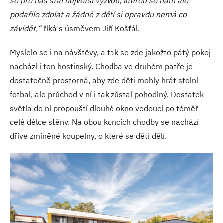
se pro nás stal největší výzvou, kterou se nám ale
podařilo zdolat a žádné z dětí si opravdu nemá co
závidět,“
říká s úsměvem Jiří Košťál.
Myslelo se i na návštěvy, a tak se zde jakožto pátý pokoj
nachází i ten hostinský. Chodba ve druhém patře je
dostatečně prostorná, aby zde děti mohly hrát stolní
fotbal, ale průchod v ní i tak zůstal pohodlný. Dostatek
světla do ní propouští dlouhé okno vedoucí po téměř
celé délce stěny. Na obou koncích chodby se nachází
dříve zmíněné koupelny, o které se děti dělí.