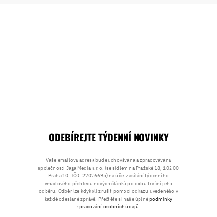
ODEBÍREJTE TÝDENNÍ NOVINKY
Vaše emailová adresa bude uchovávána a zpracovávána
společností Jaga Media s.r.o. (se sídlem na Pražské 18, 102 00
Praha 10, IČO: 27076695) na účel zasílání týdenního
emailového přehledu nových článků po dobu trvání jeho
odběru. Odběr lze kdykoli zrušit pomocí odkazu uvedeného v
každé odeslané zprávě. Přečtěte si naše úplné
podmínky
zpracování osobních údajů
.