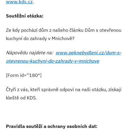
www.kds.cz
.
Soutěžní otázka:
Ze kdy pochází dům z našeho článku Dům s otevřenou
kuchyní do zahrady v Mnichově?
Nápovědu najdete na:
www.peknebydleni.cz/dum-s-
otevrenou-kuchyni-do-zahrady-v-mnichove
[Form id=“180″]
Čtyři z vás, kteří správně odpoví na naši otázku, získají
kleště od KDS.
Pravidla soutěží a ochrany osobních dat: