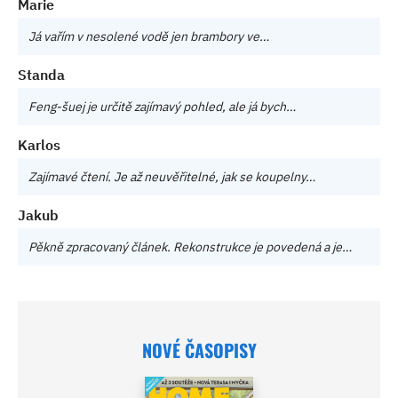
Marie
Já vařím v nesolené vodě jen brambory ve…
Standa
Feng-šuej je určitě zajímavý pohled, ale já bych…
Karlos
Zajímavé čtení. Je až neuvěřitelné, jak se koupelny…
Jakub
Pěkně zpracovaný článek. Rekonstrukce je povedená a je…
NOVÉ ČASOPISY