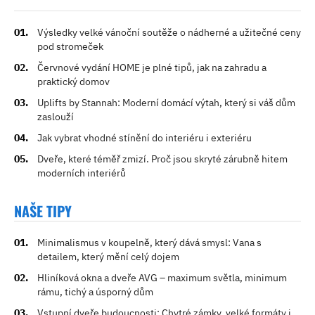
Výsledky velké vánoční soutěže o nádherné a užitečné ceny
pod stromeček
Červnové vydání HOME je plné tipů, jak na zahradu a
praktický domov
Uplifts by Stannah: Moderní domácí výtah, který si váš dům
zaslouží
Jak vybrat vhodné stínění do interiéru i exteriéru
Dveře, které téměř zmizí. Proč jsou skryté zárubně hitem
moderních interiérů
NAŠE TIPY
Minimalismus v koupelně, který dává smysl: Vana s
detailem, který mění celý dojem
Hliníková okna a dveře AVG – maximum světla, minimum
rámu, tichý a úsporný dům
Vstupní dveře budoucnosti: Chytré zámky, velké formáty i