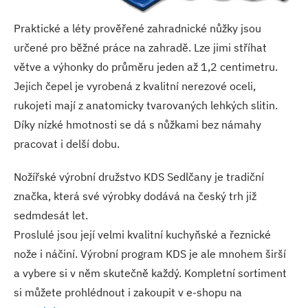
Praktické a léty prověřené zahradnické nůžky jsou
určené pro běžné práce na zahradě. Lze jimi stříhat
větve a výhonky do průměru jeden až 1,2 centimetru.
Jejich čepel je vyrobená z kvalitní nerezové oceli,
rukojeti mají z anatomicky tvarovaných lehkých slitin.
Díky nízké hmotnosti se dá s nůžkami bez námahy
pracovat i delší dobu.
Nožířské výrobní družstvo KDS Sedlčany je tradiční
značka, která své výrobky dodává na český trh již
sedmdesát let.
Proslulé jsou její velmi kvalitní kuchyňské a řeznické
nože i náčiní. Výrobní program KDS je ale mnohem širší
a vybere si v něm skutečně každý. Kompletní sortiment
si můžete prohlédnout i zakoupit v e-shopu na