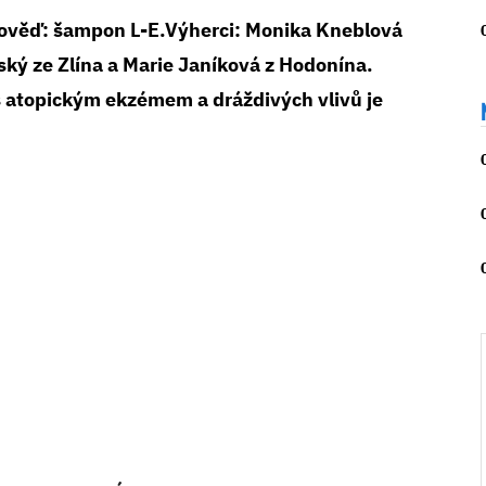
věď: šampon L-E.Výherci: Monika Kneblová
ský ze Zlína a Marie Janíková z Hodonína.
 s atopickým ekzémem a dráždivých vlivů je