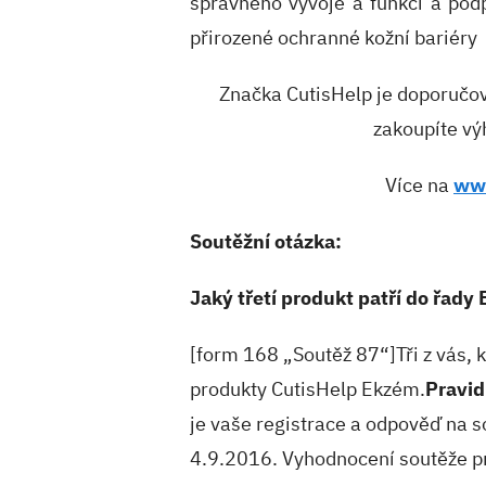
správného vývoje a funkcí a podp
přirozené ochranné kožní bariéry
Značka CutisHelp je doporučov
zakoupíte vý
Více na
ww
Soutěžní otázka:
Jaký třetí produkt patří do řad
[form 168 „Soutěž 87“]Tři z vás, 
produkty CutisHelp Ekzém.
Pravid
je vaše registrace a odpověď na so
4.9.2016. Vyhodnocení soutěže p