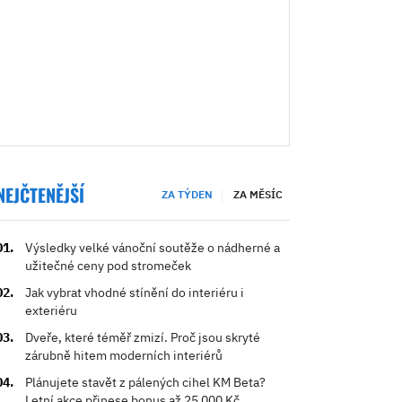
NEJČTENĚJŠÍ
ZA TÝDEN
ZA MĚSÍC
Výsledky velké vánoční soutěže o nádherné a
užitečné ceny pod stromeček
Jak vybrat vhodné stínění do interiéru i
exteriéru
Dveře, které téměř zmizí. Proč jsou skryté
zárubně hitem moderních interiérů
Plánujete stavět z pálených cihel KM Beta?
Letní akce přinese bonus až 25 000 Kč