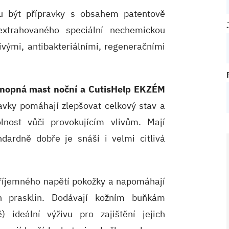
 být přípravky s obsahem patentově
extrahovaného speciální nechemickou
livými, antibakteriálními, regeneračními
nopná mast noční a CutisHelp EKZÉM
avky pomáhají zlepšovat celkový stav a
olnost vůči provokujícím vlivům. Mají
dardně dobře je snáší i velmi citlivá
příjemného napětí pokožky a napomáhají
ch prasklin. Dodávají kožním buňkám
 ideální výživu pro zajištění jejich