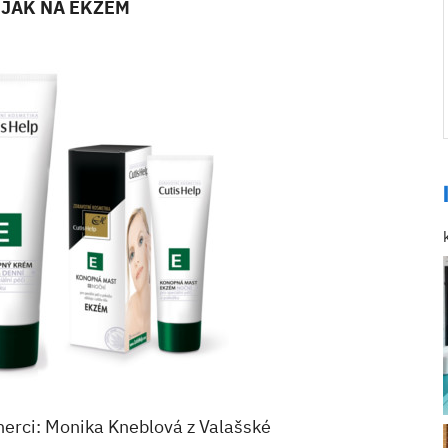
 JAK NA EKZÉM
erci: Monika Kneblová z Valašské