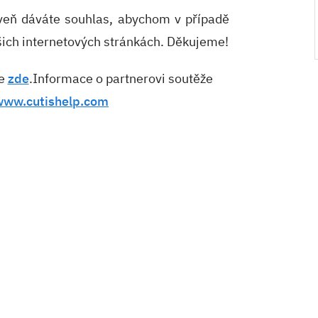
veň dáváte souhlas, abychom v případě
šich internetových stránkách. Děkujeme!
te
zde
.Informace o partnerovi soutěže
www.cutishelp.com