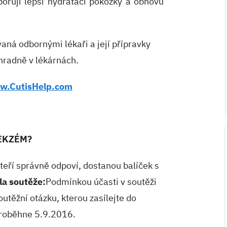
orují lepší hydrataci pokožky a obnovu
aná odbornými lékaři a její přípravky
hradně v lékárnách.
w.CutisHelp.com
V ZAHRADĚ 2/2026
y EKZÉM?
kteří správně odpoví, dostanou balíček s
la soutěže:
Podmínkou účasti v soutěži
utěžní otázku, kterou zasílejte do
roběhne 5.9.2016.