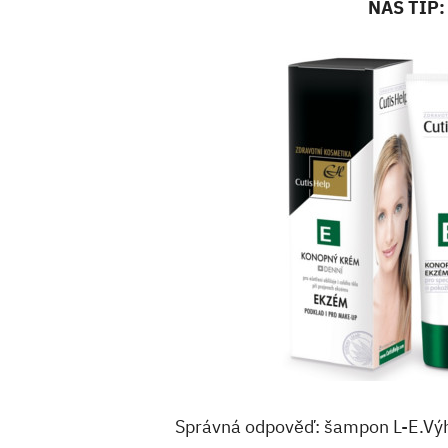
NÁŠ TIP:
Správná odpověď: šampon L-E.Výh