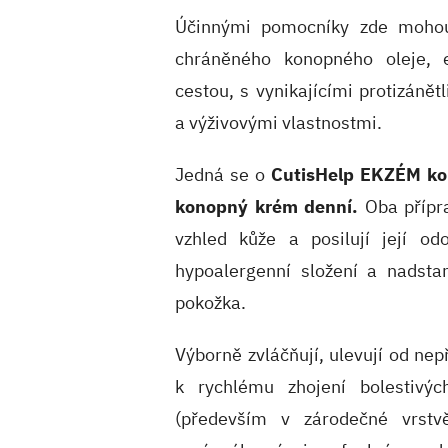
Účinnými pomocníky zde mohou
chráněného konopného oleje, 
cestou, s vynikajícími protizánět
a výživovými vlastnostmi.
Jedná se o
CutisHelp EKZÉM ko
konopný krém denní.
Oba přípr
vzhled kůže a posilují její od
hypoalergenní složení a nadstan
pokožka.
Výborně zvláčňují, ulevují od ne
k rychlému zhojení bolestivý
(především v zárodečné vrstvě)