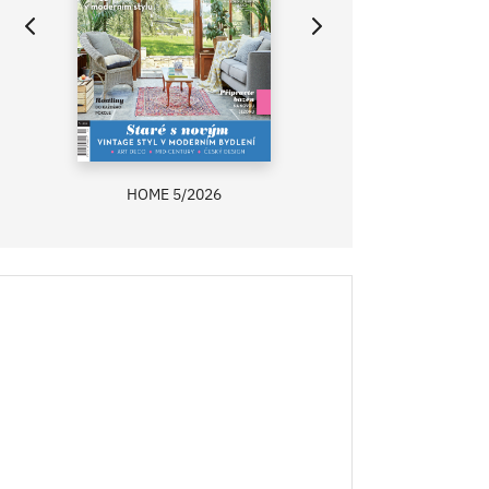
HOME 5/2026
ZAHRADA PRÍMA
RECEPTY PRÍMA
ASB 0