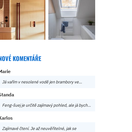
NOVÉ KOMENTÁŘE
Marie
Já vařím v nesolené vodě jen brambory ve…
Standa
Feng-šuej je určitě zajímavý pohled, ale já bych…
Karlos
Zajímavé čtení. Je až neuvěřitelné, jak se