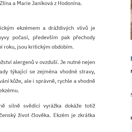
Zlína a Marie Janíková z Hodonína.
opickým ekzémem a dráždivých vlivů je
kyvy počasí, především pak přechody
bí roku, jsou kritickým obdobím.
žství alergenů v ovzduší. Je nutné nejen
dy týkající se zejména vhodné stravy,
ání kůže, ale i správně, rychle a vhodně
 ekzému.
ě silně svědící vyrážka dokáže totiž
ečenský život člověka. Ekzém je zkrátka