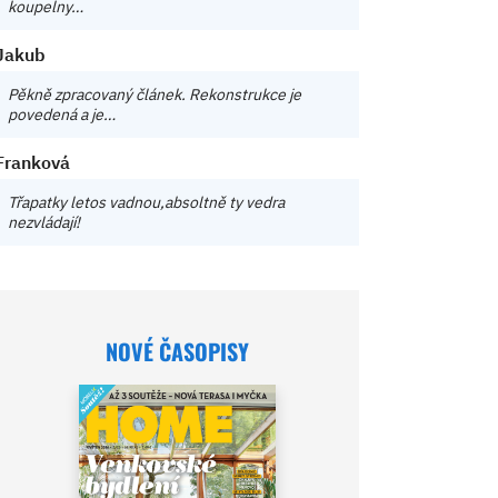
koupelny…
Jakub
Pěkně zpracovaný článek. Rekonstrukce je
povedená a je…
Franková
Třapatky letos vadnou,absoltně ty vedra
nezvládají!
NOVÉ ČASOPISY