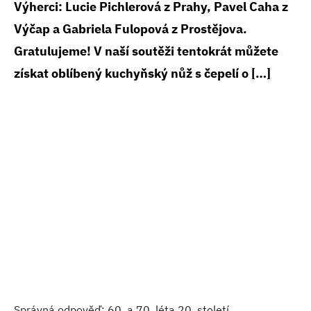
Výherci: Lucie Pichlerová z Prahy, Pavel Caha z
Výčap a Gabriela Fulopová z Prostějova.
Gratulujeme! V naší soutěži tentokrát můžete
získat oblíbený kuchyňský nůž s čepelí o […]
Správná odpověď: 60. a 70. léta 20. století.