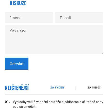
DISKUZE
Odeslat
NEJČTENĚJŠÍ
ZA TÝDEN
ZA MĚSÍC
Výsledky velké vánoční soutěže o nádherné a užitečné ceny
pod stromeček