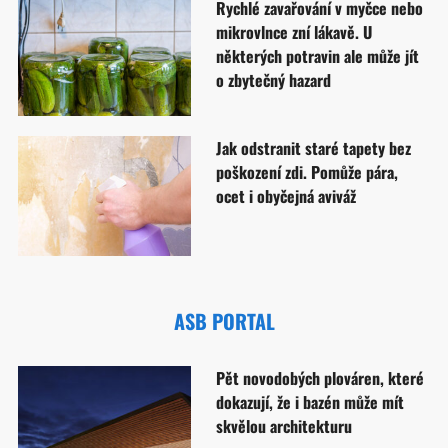
Rychlé zavařování v myčce nebo
mikrovlnce zní lákavě. U
některých potravin ale může jít
o zbytečný hazard
Jak odstranit staré tapety bez
poškození zdi. Pomůže pára,
ocet i obyčejná aviváž
ASB PORTAL
Pět novodobých plováren, které
dokazují, že i bazén může mít
skvělou architekturu