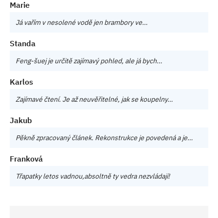
Marie
Já vařím v nesolené vodě jen brambory ve…
Standa
Feng-šuej je určitě zajímavý pohled, ale já bych…
Karlos
Zajímavé čtení. Je až neuvěřitelné, jak se koupelny…
Jakub
Pěkně zpracovaný článek. Rekonstrukce je povedená a je…
Franková
Třapatky letos vadnou,absoltně ty vedra nezvládají!