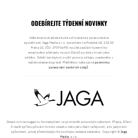
ODEBÍREJTE TÝDENNÍ NOVINKY
Vaše emailová adresa bude uchovávána a zpracovávána
společností Jaga Media s.r.o. (se sídlem na Pražské 18, 102 00
Praha 10, IČO: 27076695) na účel zasílání týdenního
emailového přehledu nových článků po dobu trvání jeho
odběru. Odběr lze kdykoli zrušit pomocí odkazu uvedeného v
každé odeslané zprávě. Přečtěte si naše úplné
podmínky
zpracování osobních údajů
.
Obsah online magazínu Homebydleni.cz je chráněn autorským zákonem. Přepis, šíření
či další zpřístupňování tohoto obsahu nebo jeho části veřejnosti, a to jakýmkoli
způsobem, je bez předcházejícího souhlasu redakce zakázáno. Copyright ©
Jaga
Media
, s.r.o.