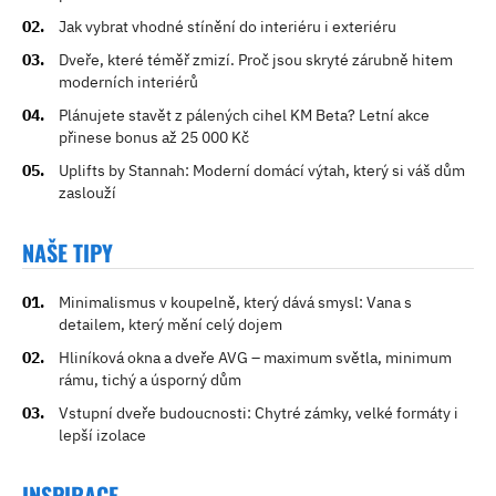
Jak vybrat vhodné stínění do interiéru i exteriéru
Dveře, které téměř zmizí. Proč jsou skryté zárubně hitem
moderních interiérů
Plánujete stavět z pálených cihel KM Beta? Letní akce
přinese bonus až 25 000 Kč
Uplifts by Stannah: Moderní domácí výtah, který si váš dům
zaslouží
NAŠE TIPY
Minimalismus v koupelně, který dává smysl: Vana s
detailem, který mění celý dojem
Hliníková okna a dveře AVG – maximum světla, minimum
rámu, tichý a úsporný dům
Vstupní dveře budoucnosti: Chytré zámky, velké formáty i
lepší izolace
INSPIRACE