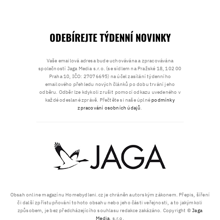
ODEBÍREJTE TÝDENNÍ NOVINKY
Vaše emailová adresa bude uchovávána a zpracovávána
společností Jaga Media s.r.o. (se sídlem na Pražské 18, 102 00
Praha 10, IČO: 27076695) na účel zasílání týdenního
emailového přehledu nových článků po dobu trvání jeho
odběru. Odběr lze kdykoli zrušit pomocí odkazu uvedeného v
každé odeslané zprávě. Přečtěte si naše úplné
podmínky
zpracování osobních údajů
.
Obsah online magazínu Homebydleni.cz je chráněn autorským zákonem. Přepis, šíření
či další zpřístupňování tohoto obsahu nebo jeho části veřejnosti, a to jakýmkoli
způsobem, je bez předcházejícího souhlasu redakce zakázáno. Copyright ©
Jaga
Media
, s.r.o.