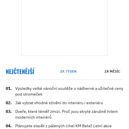
NEJČTENĚJŠÍ
ZA TÝDEN
ZA MĚSÍC
Výsledky velké vánoční soutěže o nádherné a užitečné ceny
pod stromeček
Jak vybrat vhodné stínění do interiéru i exteriéru
Dveře, které téměř zmizí. Proč jsou skryté zárubně hitem
moderních interiérů
Plánujete stavět z pálených cihel KM Beta? Letní akce