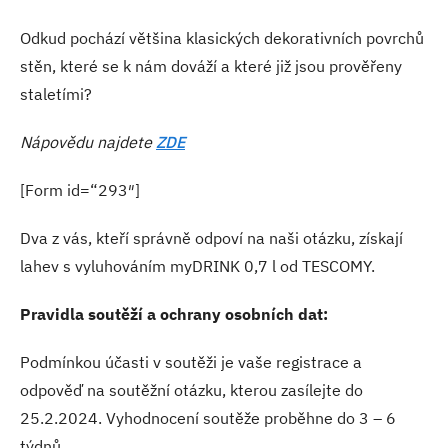
Odkud pochází většina klasických dekorativních povrchů
stěn, které se k nám dováží a které již jsou prověřeny
staletími?
Nápovědu najdete
ZDE
[Form id=“293″]
Dva z vás, kteří správně odpoví na naši otázku, získají
lahev s vyluhováním myDRINK 0,7 l od TESCOMY.
Pravidla soutěží a ochrany osobních dat:
Podmínkou účasti v soutěži je vaše registrace a
odpověď na soutěžní otázku, kterou zasílejte do
25.2.2024. Vyhodnocení soutěže proběhne do 3 – 6
týdnů.