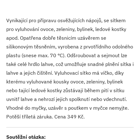
Vynikající pro přípravu osvěžujících nápojů, se sítkem
pro vyluhování ovoce, zeleniny, bylinek, ledové kostky
apod. Opatřena dobře těsnicím uzávěrem se
silikonovým těsněním, vyrobena z prvotřídního odolného
plastu (snese max. 70 °C). Odšroubovat a sejmout lze
také celé hrdlo lahve, což umožňuje snadné plnění sítka i
lahve a jejich čištění. Vyluhovací sítko má víčko, díky
kterému vyluhované kousky ovoce, zeleniny, bylinek
nebo tající ledové kostky zůstávají během pití v sítku
uvnitř lahve a nehrozí jejich spolknutí nebo vdechnutí.
Vhodné do myčky, uzávěr s poutkem v myčce nemyjte.
Potěší tříletá záruka. Cena 349 Kč.
Soutěžní otázka: