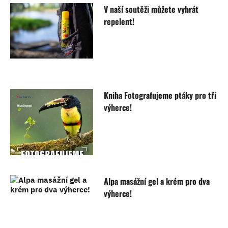
V naší soutěži můžete vyhrát
repelent!
Kniha Fotografujeme ptáky pro tři
výherce!
Alpa masážní gel a krém pro dva
výherce!