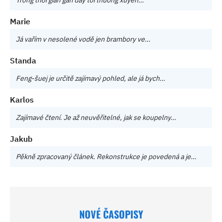
Marie
Já vařím v nesolené vodě jen brambory ve…
Standa
Feng-šuej je určitě zajímavý pohled, ale já bych…
Karlos
Zajímavé čtení. Je až neuvěřitelné, jak se koupelny…
Jakub
Pěkně zpracovaný článek. Rekonstrukce je povedená a je…
NOVÉ ČASOPISY