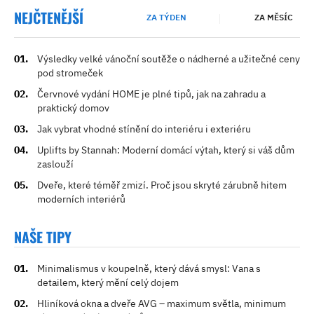
NEJČTENĚJŠÍ
ZA TÝDEN
ZA MĚSÍC
Výsledky velké vánoční soutěže o nádherné a užitečné ceny
pod stromeček
Červnové vydání HOME je plné tipů, jak na zahradu a
praktický domov
Jak vybrat vhodné stínění do interiéru i exteriéru
Uplifts by Stannah: Moderní domácí výtah, který si váš dům
zaslouží
Dveře, které téměř zmizí. Proč jsou skryté zárubně hitem
moderních interiérů
NAŠE TIPY
Minimalismus v koupelně, který dává smysl: Vana s
detailem, který mění celý dojem
Hliníková okna a dveře AVG – maximum světla, minimum