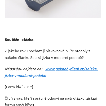
Soutěžní otázka:
Z jakého roku pocházejí pískovcové pilíře stodoly z
našeho článku Selská jizba v moderní podobě?
Nápovědu najdete na:
www.peknebydleni.cz/selska-
jizba-v-moderni-podobe
[Form id=“231″]
Čtyři z vás, kteří správně odpoví na naši otázku, získají
formu srnčí hřbet.