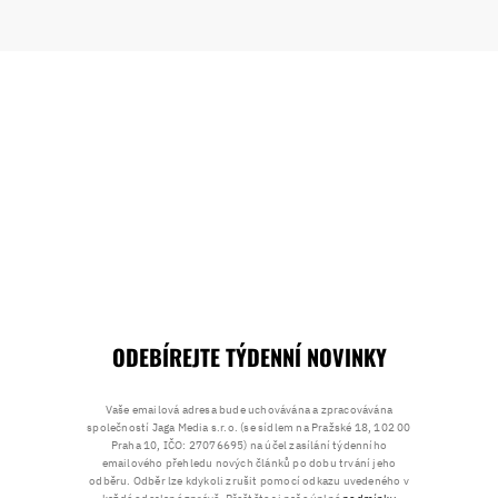
ODEBÍREJTE TÝDENNÍ NOVINKY
Vaše emailová adresa bude uchovávána a zpracovávána
společností Jaga Media s.r.o. (se sídlem na Pražské 18, 102 00
Praha 10, IČO: 27076695) na účel zasílání týdenního
emailového přehledu nových článků po dobu trvání jeho
odběru. Odběr lze kdykoli zrušit pomocí odkazu uvedeného v