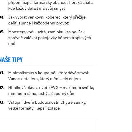
připomínající farmářský obchod. Horská chata,
kde každý detail má svůj smysl
Jak vybrat venkovní koberec, který přežije
déšť, slunce i každodenní provoz
Monstera vodu uvítá, zamiokulkas ne. Jak
správně zalévat pokojovky během tropických
dnů
NAŠE TIPY
Minimalismus v koupelně, který dává smysl:
Vana s detailem, který mění celý dojem
Hliníková okna a dveře AVG – maximum světla,
minimum rámu, tichý a úsporný dům
Vstupní dveře budoucnosti: Chytré zámky,
velké formáty i lepší izolace