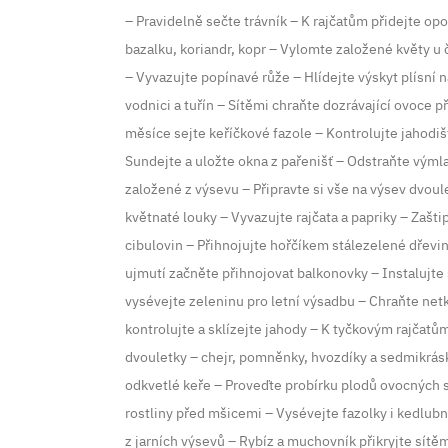
– Pravidelně sečte trávník – K rajčatům přidejte op
bazalku, koriandr, kopr – Vylomte založené květy u
– Vyvazujte popínavé růže – Hlídejte výskyt plísní 
vodnici a tuřín – Sítěmi chraňte dozrávající ovoce
měsíce sejte keříčkové fazole – Kontrolujte jahodišt
Sundejte a uložte okna z pařenišť – Odstraňte vým
založené z výsevu – Připravte si vše na výsev dvoul
květnaté louky – Vyvazujte rajčata a papriky – Zašt
cibulovin – Přihnojujte hořčíkem stálezelené dřeviny
ujmutí začněte přihnojovat balkonovky – Instalujte 
vysévejte zeleninu pro letní výsadbu – Chraňte net
kontrolujte a sklízejte jahody – K tyčkovým rajčatů
dvouletky – chejr, pomněnky, hvozdíky a sedmikrásk
odkvetlé keře – Proveďte probírku plodů ovocných s
rostliny před mšicemi – Vysévejte fazolky i kedlubny
z jarních výsevů – Rybíz a muchovník přikryjte sítěm