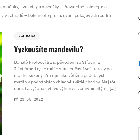
pomněnky, hvozníky a macešky – Pravidelně zalévejte a
viny v zahradě – Dokončete přesazování pokojových rostlin
ZAHRADA
Vyzkoušíte mandevilu?
Bohatě kvetoucí liána původem ze Střední a
Jižní Ameriky se může stát součástí vaší terasy na
dlouhé sezony. Zimuje jako většina podobných
rostlin v podmínkách chladné světlé chodby. Na jaře
obrazí a vyžene ovíjivé výhony s vonnými bílými, […]
23. 05. 2022