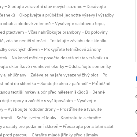
ory – Sledujte zdravotní stav nových sazenic – Dosévejte
 česneků – Okopávejte a průběžně jednoťte výsevy i výsadby
na cibuli a plodové zelenině – Vysévejte salátovou řepu,
 před ptactvem – Včas nahrůbkujte brambory – Do poloviny
ě, zda ho neničí slimáci – Instalujte závlahu do skleníku –
ladky ovocných dřevin – Prokypřete letničkové záhony
etek – Na konci měsíce posečte dosetá místa v trávníku a
ipujte skleníkové i venkovní okurky – Odstraňujte semeníky
 a jehličnany – Zalévejte na jaře vysazený živý plot – Po
stínění do skleníku – Sundejte okna z pařenišť – Průběžně
kanou textilií mrkev a pór před náletem škůdců – Denně
m dejte opory a začněte s vyštipováním – Vysévejte
y – Vyštipujte rododendrony – Prostříhejte a tvarujte
tromů – Sečte kvetoucí louky – Kontrolujte a chraňte
 a saláty pro podzimní sklizeň – Přesazujte pór a letní salát
i proti ptactvu – Chraňte mladé jiřinky před slimáky –