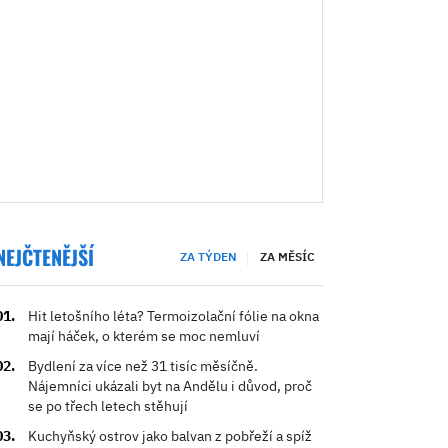
NEJČTENĚJŠÍ
ZA TÝDEN
ZA MĚSÍC
Hit letošního léta? Termoizolační fólie na okna
mají háček, o kterém se moc nemluví
Bydlení za více než 31 tisíc měsíčně.
Nájemníci ukázali byt na Andělu i důvod, proč
se po třech letech stěhují
Kuchyňský ostrov jako balvan z pobřeží a spíž