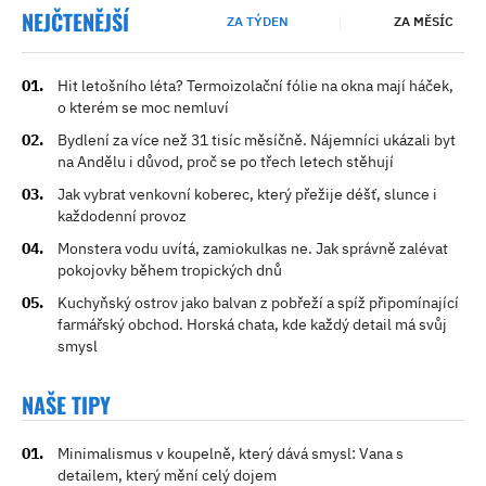
NEJČTENĚJŠÍ
ZA TÝDEN
ZA MĚSÍC
Hit letošního léta? Termoizolační fólie na okna mají háček,
o kterém se moc nemluví
Bydlení za více než 31 tisíc měsíčně. Nájemníci ukázali byt
na Andělu i důvod, proč se po třech letech stěhují
Jak vybrat venkovní koberec, který přežije déšť, slunce i
každodenní provoz
Monstera vodu uvítá, zamiokulkas ne. Jak správně zalévat
pokojovky během tropických dnů
Kuchyňský ostrov jako balvan z pobřeží a spíž připomínající
farmářský obchod. Horská chata, kde každý detail má svůj
smysl
NAŠE TIPY
Minimalismus v koupelně, který dává smysl: Vana s
detailem, který mění celý dojem