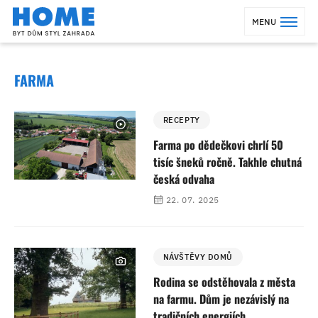
MENU
FARMA
RECEPTY
Farma po dědečkovi chrlí 50
tisíc šneků ročně. Takhle chutná
česká odvaha
22. 07. 2025
NÁVŠTĚVY DOMŮ
Rodina se odstěhovala z města
na farmu. Dům je nezávislý na
tradičních energiích