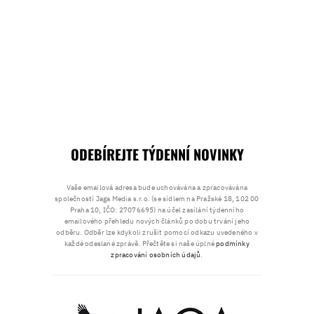
ODEBÍREJTE TÝDENNÍ NOVINKY
Vaše emailová adresa bude uchovávána a zpracovávána
společností Jaga Media s.r.o. (se sídlem na Pražské 18, 102 00
Praha 10, IČO: 27076695) na účel zasílání týdenního
emailového přehledu nových článků po dobu trvání jeho
odběru. Odběr lze kdykoli zrušit pomocí odkazu uvedeného v
každé odeslané zprávě. Přečtěte si naše úplné
podmínky
zpracování osobních údajů
.