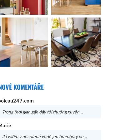
NOVÉ KOMENTÁŘE
soicau247.com
Trong thời gian gần đây tôi thường xuyên…
Marie
Já vařím v nesolené vodě jen brambory ve…