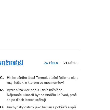
NEJČTENĚJŠÍ
ZA TÝDEN
ZA MĚSÍC
Hit letošního léta? Termoizolační fólie na okna
mají háček, o kterém se moc nemluví
Bydlení za více než 31 tisíc měsíčně.
Nájemníci ukázali byt na Andělu i důvod, proč
se po třech letech stěhují
Kuchyňský ostrov jako balvan z pobřeží a spíž