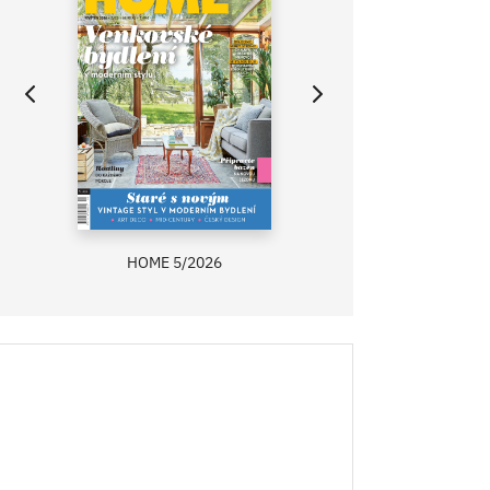
HOME 5/2026
ZAHRADA PRÍMA
RECEPTY PRÍMA
ASB 0