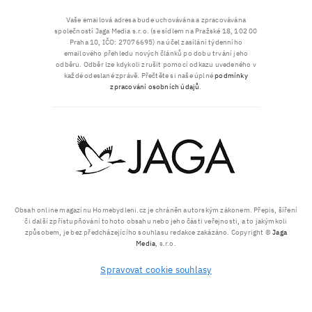
Vaše emailová adresa bude uchovávána a zpracovávána
společností Jaga Media s.r.o. (se sídlem na Pražské 18, 102 00
Praha 10, IČO: 27076695) na účel zasílání týdenního
emailového přehledu nových článků po dobu trvání jeho
odběru. Odběr lze kdykoli zrušit pomocí odkazu uvedeného v
každé odeslané zprávě. Přečtěte si naše úplné
podmínky
zpracování osobních údajů
.
Obsah online magazínu Homebydleni.cz je chráněn autorským zákonem. Přepis, šíření
či další zpřístupňování tohoto obsahu nebo jeho části veřejnosti, a to jakýmkoli
způsobem, je bez předcházejícího souhlasu redakce zakázáno. Copyright ©
Jaga
Media
, s.r.o.
Spravovat cookie souhlasy