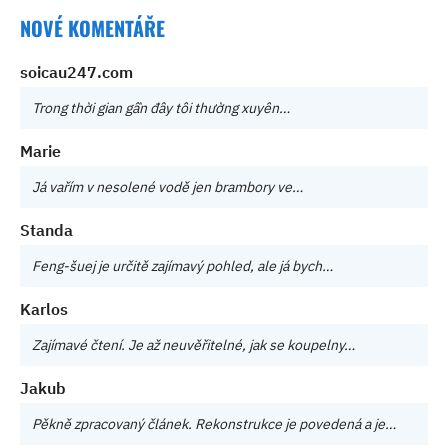
NOVÉ KOMENTÁŘE
soicau247.com
Trong thời gian gần đây tôi thường xuyên…
Marie
Já vařím v nesolené vodě jen brambory ve…
Standa
Feng-šuej je určitě zajímavý pohled, ale já bych…
Karlos
Zajímavé čtení. Je až neuvěřitelné, jak se koupelny…
Jakub
Pěkně zpracovaný článek. Rekonstrukce je povedená a je…