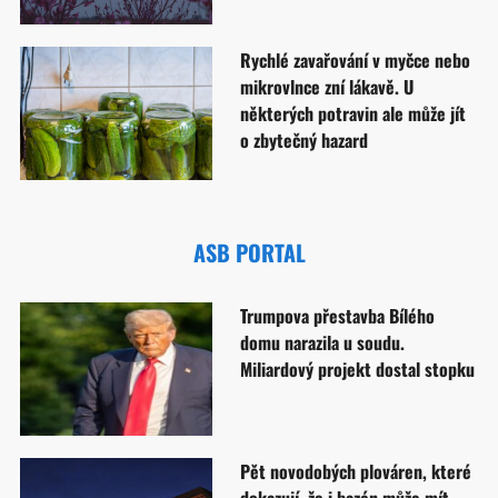
Rychlé zavařování v myčce nebo
mikrovlnce zní lákavě. U
některých potravin ale může jít
o zbytečný hazard
ASB PORTAL
Trumpova přestavba Bílého
domu narazila u soudu.
Miliardový projekt dostal stopku
Pět novodobých plováren, které
dokazují, že i bazén může mít