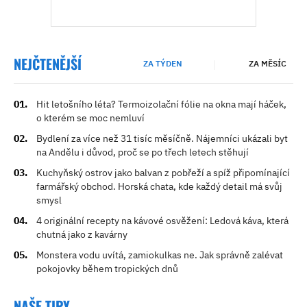
NEJČTENĚJŠÍ
ZA TÝDEN
ZA MĚSÍC
Hit letošního léta? Termoizolační fólie na okna mají háček,
o kterém se moc nemluví
Bydlení za více než 31 tisíc měsíčně. Nájemníci ukázali byt
na Andělu i důvod, proč se po třech letech stěhují
Kuchyňský ostrov jako balvan z pobřeží a spíž připomínající
farmářský obchod. Horská chata, kde každý detail má svůj
smysl
4 originální recepty na kávové osvěžení: Ledová káva, která
chutná jako z kavárny
Monstera vodu uvítá, zamiokulkas ne. Jak správně zalévat
pokojovky během tropických dnů
NAŠE TIPY