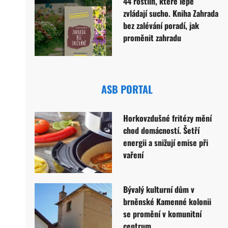
44 rostlin, které lépe
zvládají sucho. Kniha Zahrada
bez zalévání poradí, jak
proměnit zahradu
ASB PORTAL
Horkovzdušné fritézy mění
chod domácností. Šetří
energii a snižují emise při
vaření
Bývalý kulturní dům v
brněnské Kamenné kolonii
se promění v komunitní
centrum