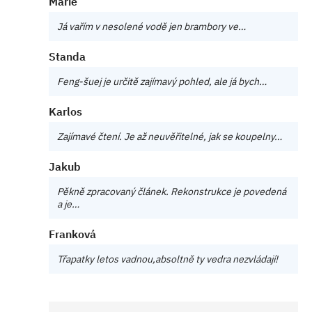
Marie
Já vařím v nesolené vodě jen brambory ve…
Standa
Feng-šuej je určitě zajímavý pohled, ale já bych…
Karlos
Zajímavé čtení. Je až neuvěřitelné, jak se koupelny…
Jakub
Pěkně zpracovaný článek. Rekonstrukce je povedená
a je…
Franková
Třapatky letos vadnou,absoltně ty vedra nezvládají!