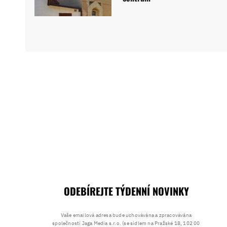
ODEBÍREJTE TÝDENNÍ NOVINKY
Vaše emailová adresa bude uchovávána a zpracovávána
společností Jaga Media s.r.o. (se sídlem na Pražské 18, 102 00