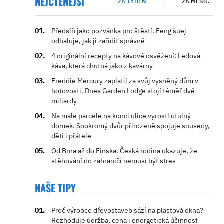
NEJČTENĚJŠÍ
ZA TÝDEN
ZA MĚSÍC
Předsíň jako pozvánka pro štěstí. Feng šuej
odhaluje, jak ji zařídit správně
4 originální recepty na kávové osvěžení: Ledová
káva, která chutná jako z kavárny
Freddie Mercury zaplatil za svůj vysněný dům v
hotovosti. Dnes Garden Lodge stojí téměř dvě
miliardy
Na malé parcele na konci ulice vyrostl útulný
domek. Soukromý dvůr přirozeně spojuje sousedy,
děti i přátele
Od Brna až do Finska. Česká rodina ukazuje, že
stěhování do zahraničí nemusí být stres
NAŠE TIPY
Proč výrobce dřevostaveb sází na plastová okna?
Rozhoduje údržba, cena i energetická účinnost