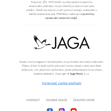
Praha 10, IČO: 27076695) na účel zasílání týdenního
emailového přehledu nových článků po dobu trvání jeho
odběru. Odběr lze kdykoli zrušit pomocí odkazu uvedeného v
každé odeslané zprávě. Přečtěte si naše úplné
podmínky
zpracování osobních údajů
.
Obsah online magazínu Homebydleni.cz je chráněn autorským zákonem.
Přepis, šíření či další zpřístupňování tohoto obsahu nebo jeho části
veřejnosti, a to jakýmkoli způsobem, je bez předcházejícího souhlasu
redakce zakázáno. Copyright ©
Jaga Media
, s.r.o.
Spravovat cookie souhlasy
KONTAKT
OSOBNÍ ÚDAJE
ČASOPIS HOME