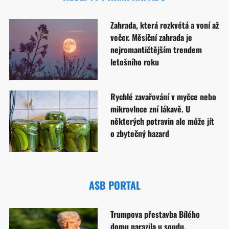
Zahrada, která rozkvétá a voní až
večer. Měsíční zahrada je
nejromantičtějším trendem
letošního roku
Rychlé zavařování v myčce nebo
mikrovlnce zní lákavě. U
některých potravin ale může jít
o zbytečný hazard
ASB PORTAL
Trumpova přestavba Bílého
domu narazila u soudu.