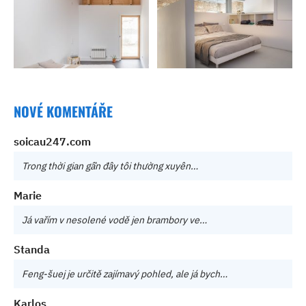
NOVÉ KOMENTÁŘE
soicau247.com
Trong thời gian gần đây tôi thường xuyên…
Marie
Já vařím v nesolené vodě jen brambory ve…
Standa
Feng-šuej je určitě zajímavý pohled, ale já bych…
Karlos