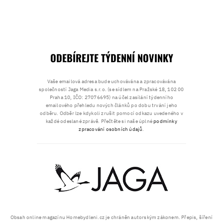
ODEBÍREJTE TÝDENNÍ NOVINKY
Vaše emailová adresa bude uchovávána a zpracovávána
společností Jaga Media s.r.o. (se sídlem na Pražské 18, 102 00
Praha 10, IČO: 27076695) na účel zasílání týdenního
emailového přehledu nových článků po dobu trvání jeho
odběru. Odběr lze kdykoli zrušit pomocí odkazu uvedeného v
každé odeslané zprávě. Přečtěte si naše úplné
podmínky
zpracování osobních údajů
.
Obsah online magazínu Homebydleni.cz je chráněn autorským zákonem. Přepis, šíření