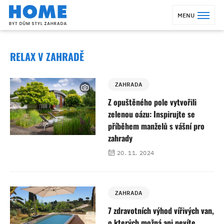
MENU
RELAX V ZAHRADĚ
ZAHRADA
Z opuštěného pole vytvořili
zelenou oázu: Inspirujte se
příběhem manželů s vášní pro
zahrady
20. 11. 2024
ZAHRADA
7 zdravotních výhod vířivých van,
o kterých možná ani nevíte