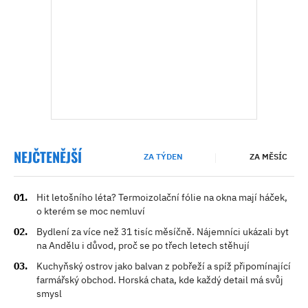
NEJČTENĚJŠÍ
ZA TÝDEN
ZA MĚSÍC
Hit letošního léta? Termoizolační fólie na okna mají háček,
o kterém se moc nemluví
Bydlení za více než 31 tisíc měsíčně. Nájemníci ukázali byt
na Andělu i důvod, proč se po třech letech stěhují
Kuchyňský ostrov jako balvan z pobřeží a spíž připomínající
farmářský obchod. Horská chata, kde každý detail má svůj
smysl