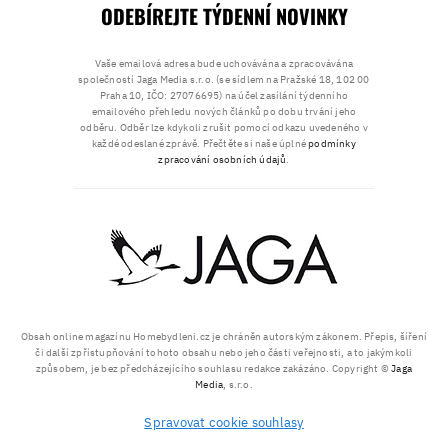
ODEBÍREJTE TÝDENNÍ NOVINKY
Vaše emailová adresa bude uchovávána a zpracovávána
společností Jaga Media s.r.o. (se sídlem na Pražské 18, 102 00
Praha 10, IČO: 27076695) na účel zasílání týdenního
emailového přehledu nových článků po dobu trvání jeho
odběru. Odběr lze kdykoli zrušit pomocí odkazu uvedeného v
každé odeslané zprávě. Přečtěte si naše úplné
podmínky
zpracování osobních údajů
.
Obsah online magazínu Homebydleni.cz je chráněn autorským zákonem. Přepis, šíření
či další zpřístupňování tohoto obsahu nebo jeho části veřejnosti, a to jakýmkoli
způsobem, je bez předcházejícího souhlasu redakce zakázáno. Copyright ©
Jaga
Media
, s.r.o.
Spravovat cookie souhlasy