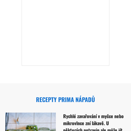
RECEPTY PRIMA NÁPADŮ
Rychlé zavařování v myčce nebo
mikrovlnce zní lákavě. U
některých potravin ale může jít