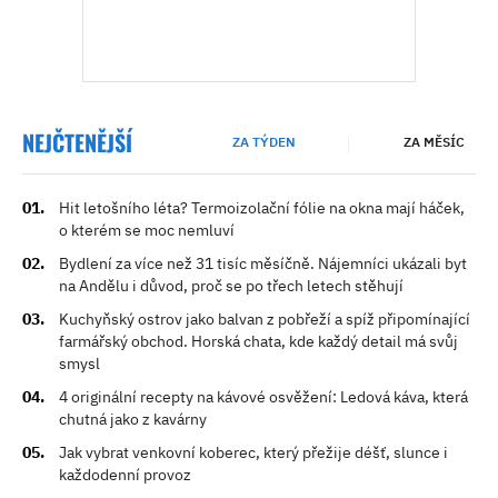
NEJČTENĚJŠÍ
ZA TÝDEN
ZA MĚSÍC
Hit letošního léta? Termoizolační fólie na okna mají háček,
o kterém se moc nemluví
Bydlení za více než 31 tisíc měsíčně. Nájemníci ukázali byt
na Andělu i důvod, proč se po třech letech stěhují
Kuchyňský ostrov jako balvan z pobřeží a spíž připomínající
farmářský obchod. Horská chata, kde každý detail má svůj
smysl
4 originální recepty na kávové osvěžení: Ledová káva, která
chutná jako z kavárny
Jak vybrat venkovní koberec, který přežije déšť, slunce i
každodenní provoz