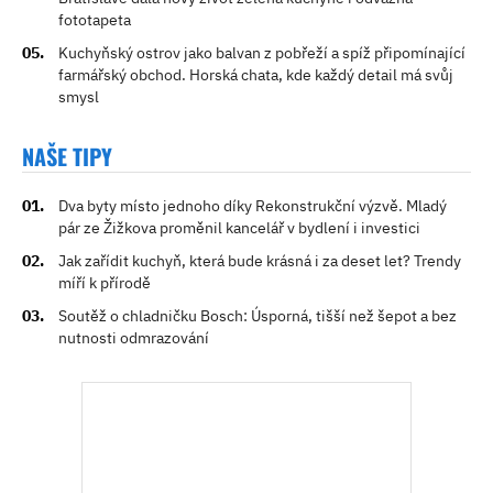
fototapeta
Kuchyňský ostrov jako balvan z pobřeží a spíž připomínající
farmářský obchod. Horská chata, kde každý detail má svůj
smysl
NAŠE TIPY
Dva byty místo jednoho díky Rekonstrukční výzvě. Mladý
pár ze Žižkova proměnil kancelář v bydlení i investici
Jak zařídit kuchyň, která bude krásná i za deset let? Trendy
míří k přírodě
Soutěž o chladničku Bosch: Úsporná, tišší než šepot a bez
nutnosti odmrazování