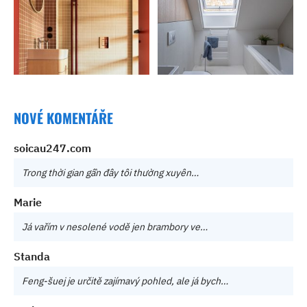
NOVÉ KOMENTÁŘE
soicau247.com
Trong thời gian gần đây tôi thường xuyên…
Marie
Já vařím v nesolené vodě jen brambory ve…
Standa
Feng-šuej je určitě zajímavý pohled, ale já bych…