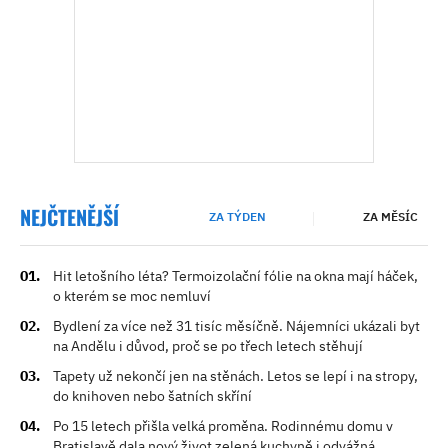
NEJČTENĚJŠÍ
ZA TÝDEN
ZA MĚSÍC
Hit letošního léta? Termoizolační fólie na okna mají háček,
o kterém se moc nemluví
Bydlení za více než 31 tisíc měsíčně. Nájemníci ukázali byt
na Andělu i důvod, proč se po třech letech stěhují
Tapety už nekončí jen na stěnách. Letos se lepí i na stropy,
do knihoven nebo šatních skříní
Po 15 letech přišla velká proměna. Rodinnému domu v
Bratislavě dala nový život zelená kuchyně i odvážná