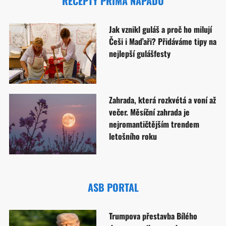
RECEPTY PRIMA NÁPADŮ
Jak vznikl guláš a proč ho milují
Češi i Maďaři? Přidáváme tipy na
nejlepší gulášfesty
Zahrada, která rozkvétá a voní až
večer. Měsíční zahrada je
nejromantičtějším trendem
letošního roku
ASB PORTAL
Trumpova přestavba Bílého