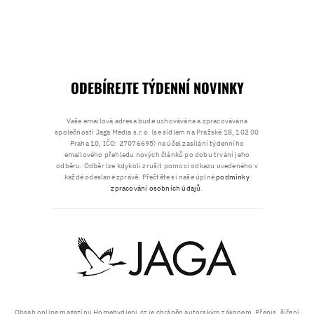
ODEBÍREJTE TÝDENNÍ NOVINKY
Vaše emailová adresa bude uchovávána a zpracovávána
společností Jaga Media s.r.o. (se sídlem na Pražské 18, 102 00
Praha 10, IČO: 27076695) na účel zasílání týdenního
emailového přehledu nových článků po dobu trvání jeho
odběru. Odběr lze kdykoli zrušit pomocí odkazu uvedeného v
každé odeslané zprávě. Přečtěte si naše úplné
podmínky
zpracování osobních údajů
.
Obsah online magazínu Homebydleni.cz je chráněn autorským zákonem. Přepis, šíření