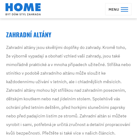
MENU
ZAHRADNÍ ALTÁNY
Zahradní altány jsou skvělými doplňky do zahrady. Kromě toho,
že výborně vypadají a obohatí vzhled vaší zahrady, jsou také
mimořádně praktické a v mnoha případech užitečné. Stříška nebo
stínítko v podobě zahradního altánu může sloužit ke
každodennímu užívání v letních, ale i chladnějších měsících.
Zahradní altány mohou být stříškou nad zahradním posezením,
dětským koutkem nebo nad jídelním stolem. Spolehlivě vás
ochrání před letním deštěm, před horkými slunečními paprsky
nebo před padajícím listím ze stromů. Zahradní altán si můžete
vyrobit i sami, potřebná je určitá zručnost a detailní propracování
kvůli bezpečnosti. Přečtěte si také více v našich článcích.