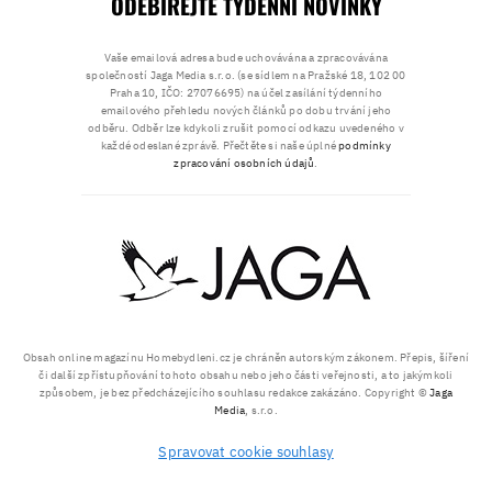
ODEBÍREJTE TÝDENNÍ NOVINKY
Vaše emailová adresa bude uchovávána a zpracovávána
společností Jaga Media s.r.o. (se sídlem na Pražské 18, 102 00
Praha 10, IČO: 27076695) na účel zasílání týdenního
emailového přehledu nových článků po dobu trvání jeho
odběru. Odběr lze kdykoli zrušit pomocí odkazu uvedeného v
každé odeslané zprávě. Přečtěte si naše úplné
podmínky
zpracování osobních údajů
.
Obsah online magazínu Homebydleni.cz je chráněn autorským zákonem. Přepis, šíření
či další zpřístupňování tohoto obsahu nebo jeho části veřejnosti, a to jakýmkoli
způsobem, je bez předcházejícího souhlasu redakce zakázáno. Copyright ©
Jaga
Media
, s.r.o.
Spravovat cookie souhlasy