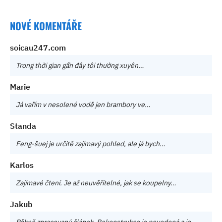
NOVÉ KOMENTÁŘE
soicau247.com
Trong thời gian gần đây tôi thường xuyên…
Marie
Já vařím v nesolené vodě jen brambory ve…
Standa
Feng-šuej je určitě zajímavý pohled, ale já bych…
Karlos
Zajímavé čtení. Je až neuvěřitelné, jak se koupelny…
Jakub