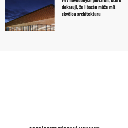
Pět novodobých plováren, které
dokazují, že i bazén může mít
skvělou architekturu