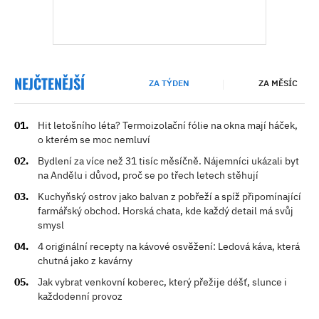
NEJČTENĚJŠÍ
ZA TÝDEN
ZA MĚSÍC
Hit letošního léta? Termoizolační fólie na okna mají háček,
o kterém se moc nemluví
Bydlení za více než 31 tisíc měsíčně. Nájemníci ukázali byt
na Andělu i důvod, proč se po třech letech stěhují
Kuchyňský ostrov jako balvan z pobřeží a spíž připomínající
farmářský obchod. Horská chata, kde každý detail má svůj
smysl
4 originální recepty na kávové osvěžení: Ledová káva, která
chutná jako z kavárny
Jak vybrat venkovní koberec, který přežije déšť, slunce i
každodenní provoz